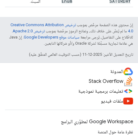
Enum
SATURDAY
السبت.
إنّ محتوى هذه الصفحة مرخّص بموجب
ترخيص Creative Commons Attribution
4.0‏
ما لم يُنصّ على خلاف ذلك، ونماذج الرموز مرخّصة بموجب
ترخيص Apache 2.0‏
.
للاطّلاع على التفاصيل، يُرجى مراجعة
سياسات موقع Google Developers‏
. إنّ Java
هي علامة تجارية مسجَّلة لشركة Oracle و/أو شركائها التابعين.
تاريخ التعديل الأخير: 2025-12-11 (حسب التوقيت العالمي المتفَّق عليه)
المدونة
Stack Overflow
تعليمات برمجية نموذجية
ملفات فيديو
Google Workspace لمطوّري البرامج
نظرة عامة حول المنصة