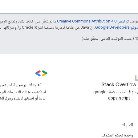
بموجب
ترخيص Creative Commons Attribution 4.0‏
ما لم يُنصّ على خلاف ذلك، ونماذج الر
Google Dev‏
. إنّ Java هي علامة تجارية مسجَّلة لشركة Oracle و/أو شركائها التابعين.
Stack Overflow
تعليمات برمجية نموذجي
طرح سؤال ضمن علامة google-
استكشِف عيّنات التعليمات البر
apps-script
لدينا أو انسخها لإنشاء رمزك ال
الأدوات
وحدة تحكم المشرف