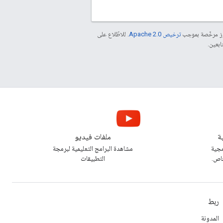
موز مرخّصة بموجب
ترخيص Apache 2.0‏
. للاطّلاع على
ة
ملفات فيديو
مجية
مشاهدة البرامج التعليمية لبرمجة
خاص.
التطبيقات
ربط
المدونة