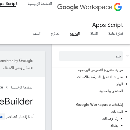
Vertex AI
الصفحة الرئيسية
ps Script
Workspace
YouTube
المزيد...
Apps Script
خدمات المرافق
نظرة عامة
الأدلة
المرجع
نماذج
الدعم
اتصالات واجهة برمجة التطبيقات وقاعدة البيانات
قابلية استخدام البيانات وتحسينها
HTML & content
تنفيذ وبرمجة النص البرمجي
تتضمّن بعض الأخطاء.
موارد مشروع النصوص البرمجية
عمليات التشغيل المبرمَج والأحداث
البيان
الصفحة الرئيسية
ce
الحصص والحدود
e
Builder
إضافات Google Workspace
الخدمات
أداة إنشاء لعناصر
se
ردّ الإضافات
بطاقة