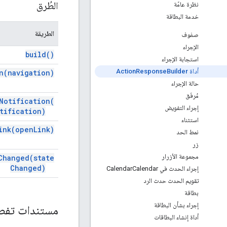
الطُرق
نظرة عامّة
خدمة البطاقة
الطريقة
صفوف
الإجراء
build(
)
استجابة الإجراء
أداة Action
Builder
Response
n(
navigation)
حالة الإجراء
مُرفَق
Notification(
إجراء التفويض
tification)
استثناء
ink(
open
Link)
نمط الحد
زر
مجموعة الأزرار
Changed(
state
Changed)
إجراء الحدث في Calendar
Calendar
تقويم الحدث حدث الرد
بطاقة
إجراء بشأن البطاقة
مستندات تفص
أداة إنشاء البطاقات