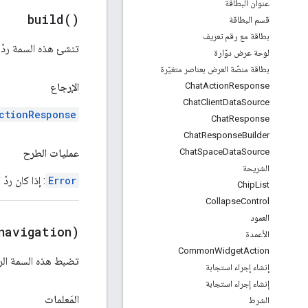
عنوان البطاقة
build(
)
قسم البطاقة
بطاقة مع رقم تعريف
تنشئ هذه السمة ردّ 
لوحة عرض دوّارة
بطاقة منصّة العرض بعناصر متغيّرة
الإرجاع
Chat
Action
Response
Chat
Client
Data
Source
ctionResponse
Chat
Response
Chat
Response
Builder
عمليات الطرح
Chat
Space
Data
Source
الشريحة
Error
: إذا كان ردّ
Chip
List
Collapse
Control
العمود
navigation)
الأعمدة
Common
Widget
Action
تضبط هذه السمة الرد
إنشاء إجراء استجابة
إنشاء إجراء استجابة
المَعلمات
الشرط