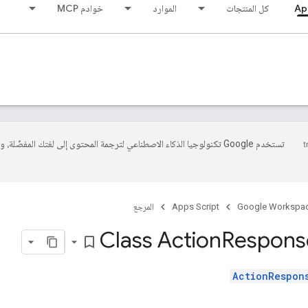
Ap
كل المنتجات
الموارد
خوادم MCP
تستخدم Google تكنولوجيا الذكاء الاصطناعي لترجمة المحتوى إلى لغتك المفضّلة، 
Google Workspa
Apps Script
المرجع
Class Action
Respons
bookmark_border
ActionRespon