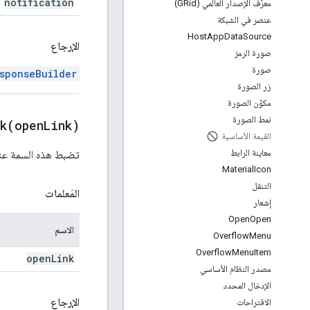
notification
معرّف الإصدار العالمي (GRid)
عنصر في الشبكة
Host
App
Data
Source
الإرجاع
صورة الرمز
صورة
sponseBuilder
زر الصورة
مكوّن الصورة
نمط الصورة
k(
open
Link)
القيمة الأساسية
معاينة الرابط
تضبط هذه السمة عنوان URL الذي سيتم الانتقال إليه عند تف
Material
Icon
التنقل
المَعلمات
إشعار
Open
Open
الاسم
Overflow
Menu
Overflow
Menu
Item
open
Link
مصدر النظام الأساسي
الإدخال المحدد
الإرجاع
الاقتراحات