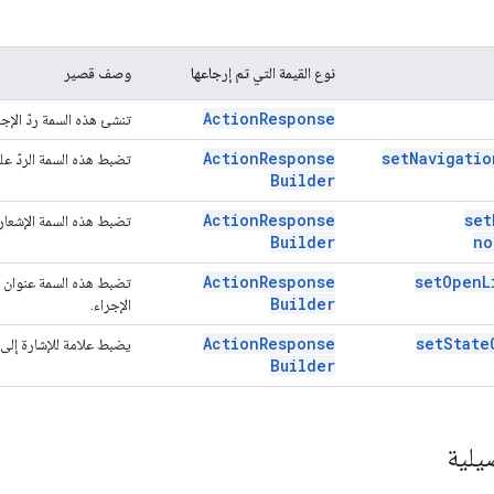
نوع القيمة التي تم إرجاعها
وصف قصير
Action
Response
تنشئ هذه السمة ردّ الإج
Action
Response
set
Navigatio
تضبط هذه السمة الردّ عل
Builder
Action
Response
set
تضبط هذه السمة الإشعار 
Builder
no
Action
Response
set
Open
L
Builder
الإجراء.
Action
Response
set
State
يضبط علامة للإشارة إلى أنّ
Builder
يلية