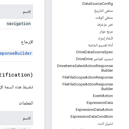
Data
Source
Config
منتقي التاريخ
الاسم
منتقي الوقت
navigation
نص مزخرف
مربع حوار
اتّخاذ إجراء
الإرجاع
أداة تقسيم الشاشة
Drive
Data
Source
Spec
sponseBuilder
تحديد العناصر Drive
Drive
Driveitems
Select
Action
Response
Builder
tification)
File
File
Scope
Action
Response
File
File
Scope
Action
Response
تضبط هذه السمة الإش
Builder
Event
Action
المَعلمات
Expression
Data
Expression
Data
Action
Expression
Data
Condition
الاسم
تذييل ثابت