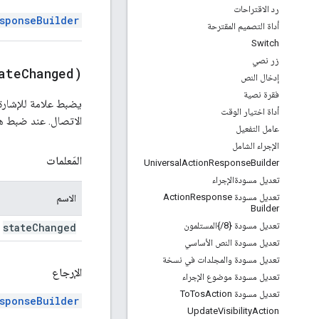
رد الاقتراحات
sponseBuilder
أداة التصميم المقترحة
Switch
زر نصي
ate
Changed)
إدخال النص
فقرة نصية
يضبط علامة للإشارة إل
أداة اختيار الوقت
الاتصال. عند ضبط هذا العلامة على "صحيح"
عامل التفعيل
الإجراء الشامل
المَعلمات
Universal
Action
Response
Builder
تعديل مسودةالإجراء
تعديل مسودة Action
Response
الاسم
Builder
تعديل مسودة {8
/
}المستلمون
state
Changed
تعديل مسودة النص الأساسي
تعديل مسودة والمجلدات في نسخة
الإرجاع
تعديل مسودة موضوع الإجراء
تعديل مسودة To
Action
Tos
sponseBuilder
Update
Visibility
Action