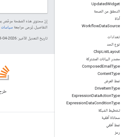
Updated
Widget
التحقق من الصحة
أداة
إنّ محتوى هذه الصفحة مرخّص 
Workflow
Data
Source
التفاصيل، يُرجى مراجعة
سياسات موقع elopers
تعدادات
تاريخ التعديل الأخير: 2026-04-13 (حسب التوقيت العالمي المتفَّق عليه)
نوع الحد
Chip
List
Layout
مصدر البيانات المشتركة
Composed
Email
Type
Content
Type
نمط العرض
المدونة
Drive
Item
Type
الاطّلاع على مدونة Google
Expression
Data
Action
Type
Workspace Developers
Expression
Data
Condition
Type
تخطيط الشبكة
محاذاة أفقية
Google Workspace لمطوّري البرامج
نمط أفقي
رمز
نظرة عامة حول المنصة