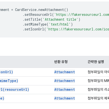
hment
=
CardService
.
newAttachment
()
.
setResourceUrl
(
'https://fakeresourceurl.co
.
setTitle
(
'Attachment title'
)
.
setMimeType
(
'text/html'
)
.
setIconUrl
(
'https://fakeresourceurl.com/ic
반환 유형
간략한 설명
con
Url)
Attachment
첨부파일의 아이
mime
Type)
Attachment
첨부파일의 MI
rl(
resource
Url)
Attachment
첨부파일의 리소
le)
Attachment
첨부파일의 제