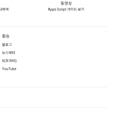
동영상
사하여
Apps Script 가이드 보기
환승
블로그
뉴스레터
X(트위터)
YouTube