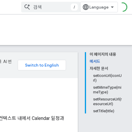
/
이 페이지의 내용
 AI 번
메서드
자세한 문서
setIconUrl(iconU
rl)
setMimeType(mi
meType)
setResourceUrl(r
esourceUrl)
setTitle(title)
텍스트 내에서 Calendar 일정과