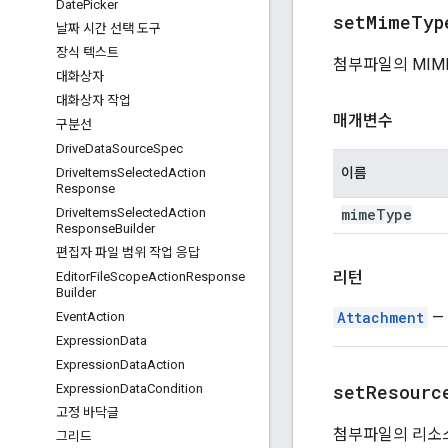
Date
Picker
setMimeTyp
날짜 시간 선택 도구
장식 텍스트
첨부파일의 MIM
대화상자
대화상자 작업
매개변수
구분선
Drive
Data
Source
Spec
이름
Drive
Items
Selected
Action
Response
mime
Type
Drive
Items
Selected
Action
Response
Builder
편집자 파일 범위 작업 응답
리턴
Editor
File
Scope
Action
Response
Builder
Attachment
—
Event
Action
Expression
Data
Expression
Data
Action
setResourc
Expression
Data
Condition
고정 바닥글
첨부파일의 리소스
그리드