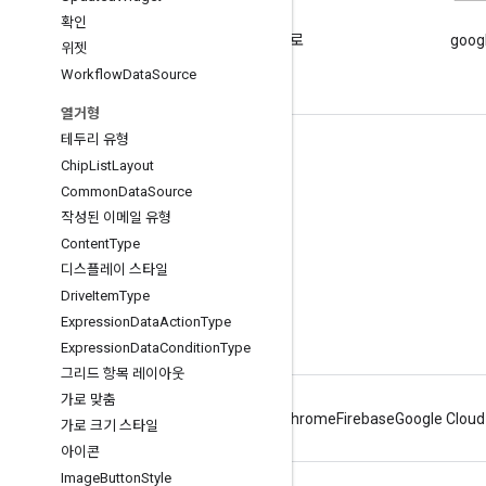
블로그
확인
Google Workspace 개발자 블로
goog
위젯
그 읽기
Workflow
Data
Source
열거형
테두리 유형
개발자용 Google Workspace
Chip
List
Layout
플랫폼 개요
Common
Data
Source
작성된 이메일 유형
개발자 제품
Content
Type
출시 노트
디스플레이 스타일
개발자 지원
Drive
Item
Type
Expression
Data
Action
Type
서비스 약관
Expression
Data
Condition
Type
그리드 항목 레이아웃
가로 맞춤
Android
Chrome
Firebase
Google Cloud
가로 크기 스타일
아이콘
Image
Button
Style