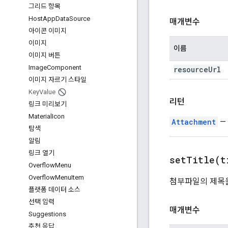
그리드 항목
Host
App
Data
Source
매개변수
아이콘 이미지
이미지
이름
이미지 버튼
Image
Component
resource
Url
이미지 자르기 스타일
Key
Value
리턴
링크 미리보기
Material
Icon
Attachment
—
탐색
알림
링크 열기
setTitle(
t
Overflow
Menu
Overflow
Menu
Item
첨부파일의 제목
플랫폼 데이터 소스
선택 입력
매개변수
Suggestions
추천 응답