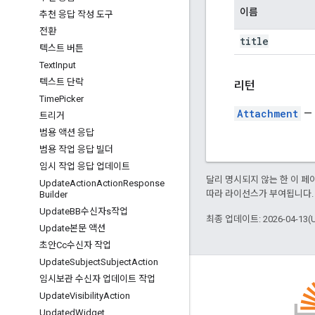
이름
추천 응답 작성 도구
전환
title
텍스트 버튼
Text
Input
텍스트 단락
리턴
Time
Picker
Attachment
—
트리거
범용 액션 응답
범용 작업 응답 빌더
임시 작업 응답 업데이트
달리 명시되지 않는 한 이 
Update
Action
Action
Response
따라 라이선스가 부여됩니다.
Builder
Update
BB수신자s작업
최종 업데이트: 2026-04-13(
Update본문 액션
초안Cc수신자 작업
Update
Subject
Subject
Action
임시보관 수신자 업데이트 작업
Update
Visibility
Action
Updated
Widget