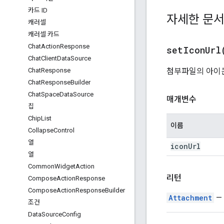
카드 ID
자세한 문
캐러셀
캐러셀 카드
Chat
Action
Response
setIconUrl
Chat
Client
Data
Source
첨부파일의 아이콘
Chat
Response
Chat
Response
Builder
Chat
Space
Data
Source
매개변수
칩
Chip
List
이름
Collapse
Control
열
icon
Url
열
Common
Widget
Action
리턴
Compose
Action
Response
Compose
Action
Response
Builder
Attachment
—
조건
Data
Source
Config