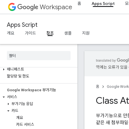
더보기...
홈
Apps Script
모
Workspace
유틸리티 서비스
API 데이터베이스 연결
Apps Script
데이터 사용성 및 최적화
개요
가이드
참조
샘플
지원
HTML 콘텐츠
스크립트 실행 및 정보
프로젝트 리소스 스크립트
자동화 트리거 및 이벤트
역에는 오류가 있을 
매니페스트
할당량 및 한도
홈
Google Wor
Google Workspace 부가기능
서비스
Class A
부가기능 응답
카드
부가기능으로 만든 
개요
같은 새 첨부파일
카드 서비스