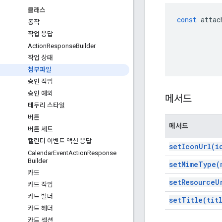
클래스
const
attac
동작
작업 응답
Action
Response
Builder
작업 상태
첨부파일
승인 작업
승인 예외
메서드
테두리 스타일
버튼
메서드
버튼 세트
캘린더 이벤트 액션 응답
set
Icon
Url(
i
Calendar
Event
Action
Response
Builder
set
Mime
Type(
카드
set
Resource
U
카드 작업
카드 빌더
set
Title(
tit
카드 헤더
카드 섹션