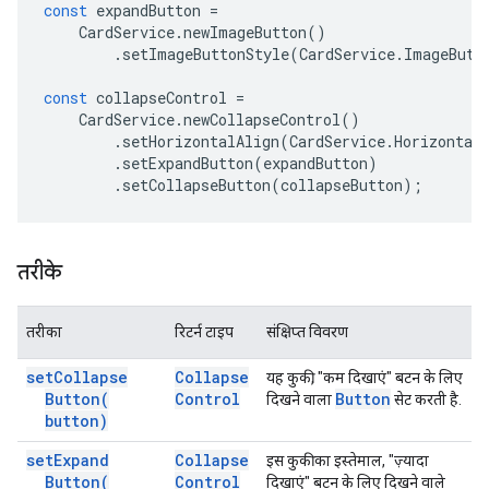
const
expandButton
=
CardService
.
newImageButton
()
.
setImageButtonStyle
(
CardService
.
ImageButt
const
collapseControl
=
CardService
.
newCollapseControl
()
.
setHorizontalAlign
(
CardService
.
Horizontal
.
setExpandButton
(
expandButton
)
.
setCollapseButton
(
collapseButton
);
तरीके
तरीका
रिटर्न टाइप
संक्षिप्त विवरण
set
Collapse
Collapse
यह कुकी, "कम दिखाएं" बटन के लिए
Button(
Control
Button
दिखने वाला
सेट करती है.
button)
set
Expand
Collapse
इस कुकी का इस्तेमाल, "ज़्यादा
Button(
Control
दिखाएं" बटन के लिए दिखने वाले