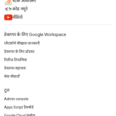
स्टैक ओवरफ़्लो
कोड नमूने
वीडियो
डेवलपर के लिए Google Workspace
प्लैटफ़ॉर्म की खास जानकारी
डेवलपर के लिए प्रॉडक्ट
रिलीज़ टिप्पणियां
डेवलपर सहायता
सेवा की शर्तों
टूल
Admin console
Apps Script डैशबोर्ड
Google Cloud कंसोल