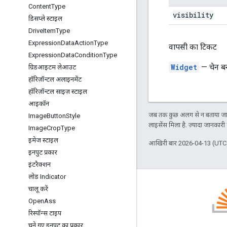
Content
Type
visibility
डिसप्ले स्टाइल
Drive
Item
Type
Expression
Data
Action
Type
वापसी का टिकट
Expression
Data
Condition
Type
Widget
— चेन बन
ग्रिडआइटम लेआउट
हॉरिज़ॉन्टल अलाइनमेंट
हॉरिज़ॉन्टल साइज़ स्टाइल
आइकॉन
जब तक कुछ अलग से न बताया जाए
Image
Button
Style
लाइसेंस मिला है. ज़्यादा जानकारी
Image
Crop
Type
इमेज स्टाइल
आखिरी बार 2026-04-13 (UTC)
इनपुट प्रकार
इंटरैक्शन
लोड Indicator
चालू करें
Open
Ass
रिस्पॉन्स टाइप
ब्लॉग
चुने गए इनपुट का प्रकार