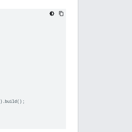
).
build
();