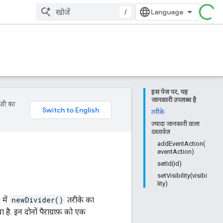
/
इस पेज पर, यह
जानकारी उपलब्ध है
ॉजी का
तरीके
ज़्यादा जानकारी वाला
दस्तावेज़
addEventAction(
eventAction)
setId(id)
setVisibility(visibi
lity)
में
newDivider()
तरीके का
 है. इन दोनों पैराग्राफ़ को एक