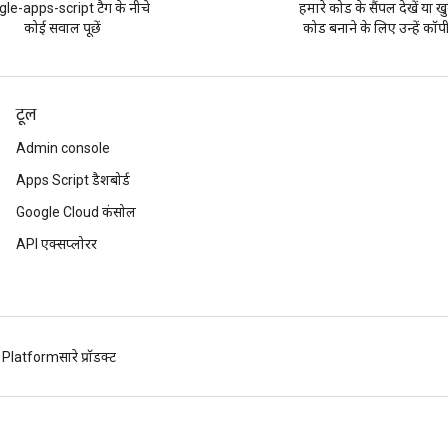
le-apps-script टैग के नीचे
हमारे कोड के सैंपल देखें या ख
कोई सवाल पूछें
कोड बनाने के लिए उन्हें कॉपी
टूल
Admin console
Apps Script डैशबोर्ड
Google Cloud कंसोल
API एक्सप्लोरर
 Platform
सारे प्रॉडक्ट