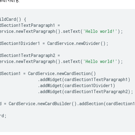
या गया है.
ildCard
()
{
dSection1TextParagraph1
=
ervice
.
newTextParagraph
().
setText
(
'Hello world!'
);
dSection1Divider1
=
CardService
.
newDivider
();
dSection1TextParagraph2
=
ervice
.
newTextParagraph
().
setText
(
'Hello world!'
);
dSection1
=
CardService
.
newCardSection
()
.
addWidget
(
cardSection1TextParagraph1
)
.
addWidget
(
cardSection1Divider1
)
.
addWidget
(
cardSection1TextParagraph2
);
d
=
CardService
.
newCardBuilder
().
addSection
(
cardSection1
rd
;