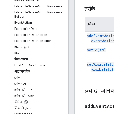
Response
Builder
Editor
File
Scope
Action
Response
तरीके
Editor
File
Scope
Action
Response
Builder
Event
Action
तरीका
Expression
Data
Expression
Data
Action
add
Event
Acti
event
Actio
Expression
Data
Condition
फ़िक्स्ड फ़ूटर
set
Id(
id)
ग्रिड
ग्रिडआइटम
set
Visibility
Host
App
Data
Source
visibility)
आइकॉन चित्र
इमेज
इमेजबटन
ज़्यादा जानक
इमेज कॉम्पोनेंट
इमेज क्रॉपस्टाइल
कीवैल्यू
addEventAc
लिंक की झलक