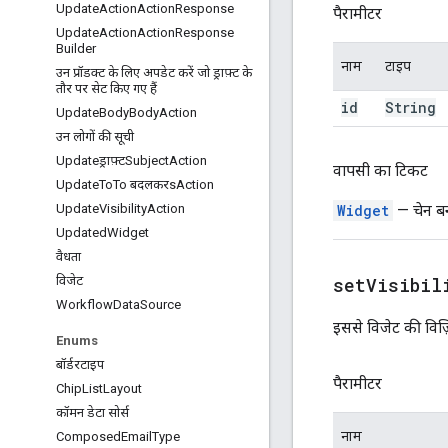
Update
Action
Action
Response
पैरामीटर
Update
Action
Action
Response
Builder
नाम
टाइप
उन प्रॉडक्ट के लिए अपडेट करें जो ड्राफ़्ट के
तौर पर सेट किए गए हैं
id
String
Update
Body
Body
Action
उन लोगों की सूची
Updateड्राफ़्टSubject
Action
वापसी का टिकट
Update
To
To बदलकरs
Action
Widget
— चेन बन
Update
Visibility
Action
Updated
Widget
वैधता
setVisibil
विजेट
Workflow
Data
Source
इससे विजेट की विज़ि
Enums
बॉर्डरटाइप
पैरामीटर
Chip
List
Layout
कॉमन डेटा सोर्स
नाम
Composed
Email
Type