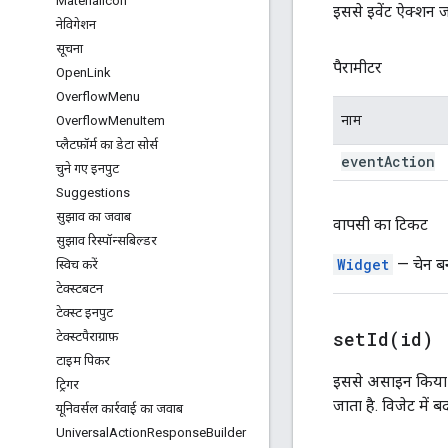
Material
Icon
इससे इवेंट ऐक्शन ज
नेविगेशन
सूचना
पैरामीटर
Open
Link
Overflow
Menu
नाम
Overflow
Menu
Item
प्लैटफ़ॉर्म का डेटा सोर्स
event
Action
चुने गए इनपुट
Suggestions
सुझाव का जवाब
वापसी का टिकट
सुझाव रिस्पॉन्सबिल्डर
Widget
— चेन बन
स्विच करें
टेक्स्टबटन
टेक्स्ट इनपुट
setId(
id)
टेक्स्टपैराग्राफ़
टाइम पिकर
इससे असाइन किया ग
ट्रिगर
जाता है. विजेट में 
यूनिवर्सल कार्रवाई का जवाब
Universal
Action
Response
Builder