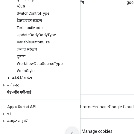
Google Workspace डेवलपर ब्लॉग
goog
स्टेटस
पढ़ें
Switch
Control
Type
टेक्स्ट बटन स्टाइल
Text
Input
Mode
डेवलपर के लिए Google Workspace
Update
Body
Body
Type
Variable
Button
Size
प्लैटफ़ॉर्म की खास जानकारी
लंबवत संरेखण
डेवलपर के लिए प्रॉडक्ट
दृश्यता
रिलीज़ टिप्पणियां
Workflow
Data
Source
Type
Wrap
Style
डेवलपर सहायता
कॉन्फ़्रेंसिंग डेटा
सेवा की शर्तों
मेनिफ़ेस्ट
ऐड-ऑन एपीआई
Apps Script API
Android
Chrome
Firebase
Google Cloud
v1
क्लाइंट लाइब्रेरी
शर्तें
निजता
ICP证合字B2-20070004号
Manage cookies