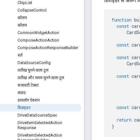
डिवाइडर से अलग कि
Chip
List
Collapse
Control
कॉलम
function
bu
कॉलम
const
car
CardS
Common
Widget
Action
Compose
Action
Action
const
car
Compose
Action
Response
Builder
शर्त
const
car
Data
Source
Config
CardS
तारीख चुनने वाला टूल
const
car
तारीख और समय चुनने वाला टूल
सजावटी टेक्स्ट
संवाद
डायलॉग ऐक्शन
const
car
डिवाइडर
Drive
Data
Source
Spec
return
ca
Drive
Item
Selected
Action
}
Response
Drive
Item
Selected
Action