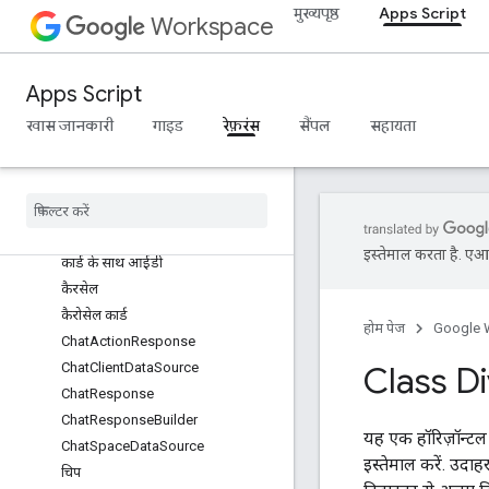
बटन
मुख्यपृष्ठ
Apps Script
Workspace
बटन सेट
CalendarEventActionResponse
CalendarEventActionResponseBui
Apps Script
lder
खास जानकारी
गाइड
रेफ़रंस
सैंपल
सहायता
कार्ड
कार्ड पर की गई कार्रवाई
कार्डबिल्डर
कार्ड हैडर
कार्ड सेक्शन
इस्तेमाल करता है. एआई 
कार्ड के साथ आईडी
कैरसेल
कैरोसेल कार्ड
होम पेज
Google 
Chat
Action
Response
Chat
Client
Data
Source
Class Di
Chat
Response
Chat
Response
Builder
यह एक हॉरिज़ॉन्टल 
Chat
Space
Data
Source
इस्तेमाल करें. उदाह
चिप