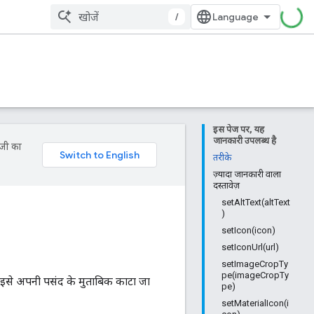
/
इस पेज पर, यह
जानकारी उपलब्ध है
ॉजी का
तरीके
ज़्यादा जानकारी वाला
दस्तावेज़
setAltText(altText
)
setIcon(icon)
setIconUrl(url)
setImageCropTy
pe(imageCropTy
से अपनी पसंद के मुताबिक काटा जा
pe)
setMaterialIcon(i