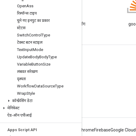
Open
Ass
रिस्पॉन्स टाइप
ब्लॉग
चुने गए इनपुट का प्रकार
Google Workspace डेवलपर ब्लॉग
goog
स्टेटस
पढ़ें
Switch
Control
Type
टेक्स्ट बटन स्टाइल
Text
Input
Mode
डेवलपर के लिए Google Workspace
Update
Body
Body
Type
Variable
Button
Size
प्लैटफ़ॉर्म की खास जानकारी
लंबवत संरेखण
डेवलपर के लिए प्रॉडक्ट
दृश्यता
रिलीज़ टिप्पणियां
Workflow
Data
Source
Type
Wrap
Style
डेवलपर सहायता
कॉन्फ़्रेंसिंग डेटा
सेवा की शर्तों
मेनिफ़ेस्ट
ऐड-ऑन एपीआई
Apps Script API
Android
Chrome
Firebase
Google Cloud