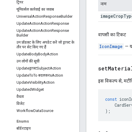
ट्रिगर
नाम
यूनिवर्सल कार्रवाई का जवाब
image
Crop
Typ
Universal
Action
Response
Builder
Update
Action
Action
Response
Update
Action
Action
Response
वापसी का टिकट
Builder
उन प्रॉडक्ट के लिए अपडेट करें जो ड्राफ़्ट के
IconImage
— यह
तौर पर सेट किए गए हैं
Update
Body
Body
Action
उन लोगों की सूची
setMateria
Updateड्राफ़्टSubject
Action
Update
To
To बदलकरs
Action
इस विकल्प से, मटी
Update
Visibility
Action
Updated
Widget
वैधता
const
iconI
विजेट
CardSer
);
Workflow
Data
Source
Enums
बॉर्डरटाइप