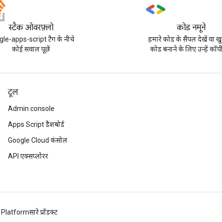
स्टैक ओवरफ़्लो
कोड नमूने
le-apps-script टैग के नीचे
हमारे कोड के सैंपल देखें या ख
कोई सवाल पूछें
कोड बनाने के लिए उन्हें कॉपी
टूल
Admin console
Apps Script डैशबोर्ड
Google Cloud कंसोल
API एक्सप्लोरर
 Platform
सारे प्रॉडक्ट