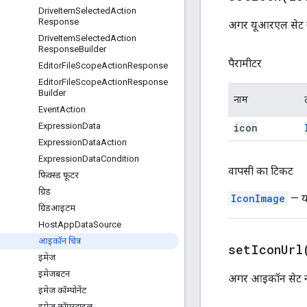
Drive
Item
Selected
Action
Response
अगर यूआरएल सेट नही
Drive
Item
Selected
Action
Response
Builder
पैरामीटर
Editor
File
Scope
Action
Response
Editor
File
Scope
Action
Response
Builder
नाम
Event
Action
Expression
Data
icon
Expression
Data
Action
Expression
Data
Condition
वापसी का टिकट
फ़िक्स्ड फ़ूटर
ग्रिड
IconImage
— यह
ग्रिडआइटम
Host
App
Data
Source
आइकॉन चित्र
setIconUrl
इमेज
इमेजबटन
अगर आइकॉन सेट नह
इमेज कॉम्पोनेंट
इमेज क्रॉपस्टाइल