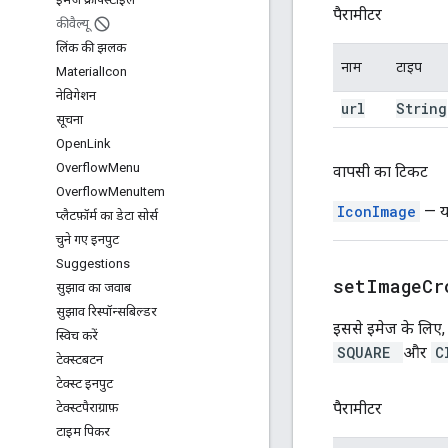
पैरामीटर
कीवैल्यू
लिंक की झलक
नाम
टाइप
Material
Icon
नेविगेशन
url
String
सूचना
Open
Link
Overflow
Menu
वापसी का टिकट
Overflow
Menu
Item
IconImage
— यह
प्लैटफ़ॉर्म का डेटा सोर्स
चुने गए इनपुट
Suggestions
setImageCr
सुझाव का जवाब
सुझाव रिस्पॉन्सबिल्डर
इससे इमेज के लिए, 
स्विच करें
SQUARE
और
C
टेक्स्टबटन
टेक्स्ट इनपुट
पैरामीटर
टेक्स्टपैराग्राफ़
टाइम पिकर