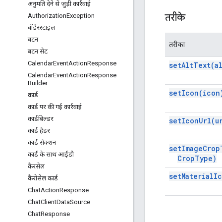
अनुमति देने से जुड़ी कार्रवाई
तरीके
Authorization
Exception
बॉर्डरस्टाइल
बटन
तरीका
बटन सेट
Calendar
Event
Action
Response
set
Alt
Text(
a
Calendar
Event
Action
Response
Builder
set
Icon(
icon
कार्ड
कार्ड पर की गई कार्रवाई
कार्डबिल्डर
set
Icon
Url(
u
कार्ड हैडर
कार्ड सेक्शन
set
Image
Crop
कार्ड के साथ आईडी
Crop
Type)
कैरसेल
set
Material
I
कैरोसेल कार्ड
Chat
Action
Response
Chat
Client
Data
Source
Chat
Response