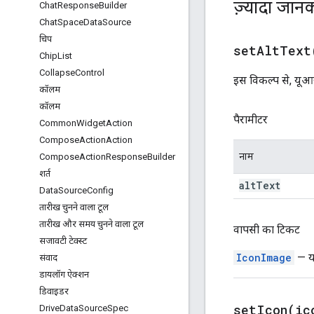
ज़्यादा जानक
Chat
Response
Builder
Chat
Space
Data
Source
चिप
setAltText
Chip
List
Collapse
Control
इस विकल्प से, यूआर
कॉलम
कॉलम
पैरामीटर
Common
Widget
Action
Compose
Action
Action
नाम
Compose
Action
Response
Builder
शर्त
alt
Text
Data
Source
Config
तारीख चुनने वाला टूल
तारीख और समय चुनने वाला टूल
वापसी का टिकट
सजावटी टेक्स्ट
IconImage
— यह
संवाद
डायलॉग ऐक्शन
डिवाइडर
setIcon(
ic
Drive
Data
Source
Spec