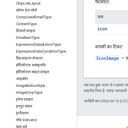
पैरामीटर
Chip
List
Layout
कॉमन डेटा सोर्स
नाम
Composed
Email
Type
Content
Type
icon
डिसप्ले स्टाइल
Drive
Item
Type
Expression
Data
Action
Type
वापसी का टिकट
Expression
Data
Condition
Type
IconImage
— यह
ग्रिडआइटम लेआउट
हॉरिज़ॉन्टल अलाइनमेंट
हॉरिज़ॉन्टल साइज़ स्टाइल
आइकॉन
जब तक कुछ अलग से न बताया जाए
Image
Button
Style
लाइसेंस मिला है. ज़्यादा जानकारी
Image
Crop
Type
इमेज स्टाइल
आखिरी बार 2026-04-13 (UTC)
इनपुट प्रकार
इंटरैक्शन
लोड Indicator
चालू करें