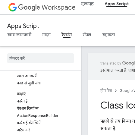
मुख्यपृष्ठ
Apps Script
Workspace
स्क्रिप्ट प्रोजेक्ट के संसाधन
ऑटोमेशन ट्रिगर और इवेंट
Apps Script
मेनिफ़ेस्ट
कोटा और तय सीमा
खास जानकारी
गाइड
रेफ़रंस
सैंपल
सहायता
Google Workspace के ऐड-ऑन
सेवाएं
ऐड-ऑन से मिला जवाब
कार्ड
इस्तेमाल करता है. एआई 
खास जानकारी
कार्ड से जुड़ी सेवा
होम पेज
Google 
कक्षाएं
कार्रवाई
Class I
ऐक्शन रिस्पॉन्स
Action
Response
Builder
पहले से तय किया 
कार्रवाई की स्थिति
सकता है.
अटैच करें