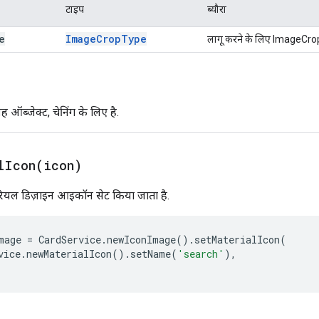
टाइप
ब्यौरा
e
Image
Crop
Type
लागू करने के लिए ImageCro
 ऑब्जेक्ट, चेनिंग के लिए है.
lIcon(
icon)
रियल डिज़ाइन आइकॉन सेट किया जाता है.
mage
=
CardService
.
newIconImage
().
setMaterialIcon
(
vice
.
newMaterialIcon
().
setName
(
'search'
),