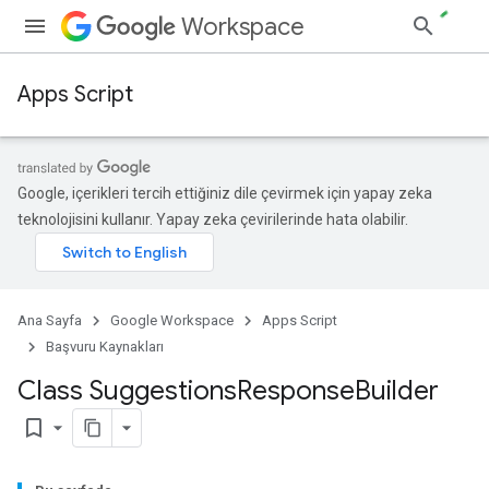
Workspace
Apps Script
Google, içerikleri tercih ettiğiniz dile çevirmek için yapay zeka
teknolojisini kullanır. Yapay zeka çevirilerinde hata olabilir.
Ana Sayfa
Google Workspace
Apps Script
Başvuru Kaynakları
Class Suggestions
Response
Builder
bookmark_border