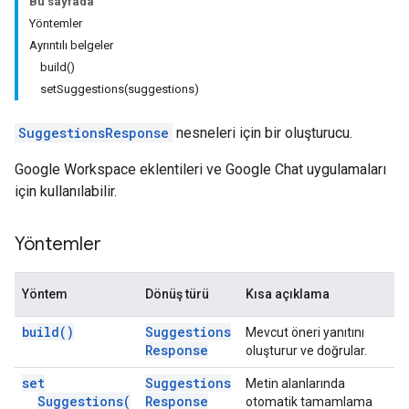
Bu sayfada
Yöntemler
Ayrıntılı belgeler
build()
setSuggestions(suggestions)
SuggestionsResponse
nesneleri için bir oluşturucu.
Google Workspace eklentileri ve Google Chat uygulamaları
için kullanılabilir.
Yöntemler
Yöntem
Dönüş türü
Kısa açıklama
build(
)
Suggestions
Mevcut öneri yanıtını
Response
oluşturur ve doğrular.
set
Suggestions
Metin alanlarında
Suggestions(
Response
otomatik tamamlama