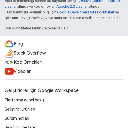
Aksi belirtilmediği sürece bu sayfanın içeriği
Creative Commons Atıf 4.0
Lisansı
altında ve kod örnekleri
Apache 2.0 Lisansı
altında
lisanslanmıştır. Ayrıntılı bilgi için
Google Developers Site Politikaları
'na
göz atın. Java, Oracle ve/veya satış ortaklarının tescilli ticari markasıdır.
Son güncelleme tarihi: 2026-04-13 UTC.
Blog
Stack Overflow
Kod Örnekleri
Videolar
Geliştiriciler için Google Workspace
Platforma genel bakış
Geliştirici ürünleri
Sürüm notları
Geliştirici desteği