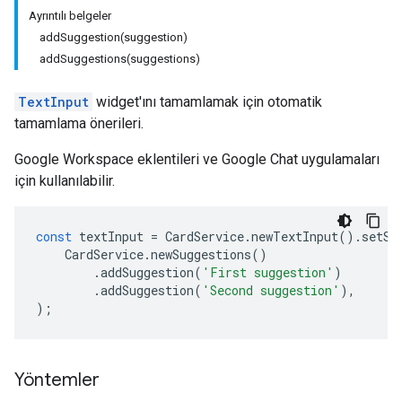
Ayrıntılı belgeler
addSuggestion(suggestion)
addSuggestions(suggestions)
TextInput
widget'ını tamamlamak için otomatik
tamamlama önerileri.
Google Workspace eklentileri ve Google Chat uygulamaları
için kullanılabilir.
const
textInput
=
CardService
.
newTextInput
().
setSu
CardService
.
newSuggestions
()
.
addSuggestion
(
'First suggestion'
)
.
addSuggestion
(
'Second suggestion'
),
);
Yöntemler