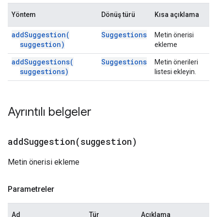
Yöntem
Dönüş türü
Kısa açıklama
add
Suggestion(
Suggestions
Metin önerisi
suggestion)
ekleme
add
Suggestions(
Suggestions
Metin önerileri
suggestions)
listesi ekleyin.
Ayrıntılı belgeler
addSuggestion(
suggestion)
Metin önerisi ekleme
Parametreler
Ad
Tür
Açıklama