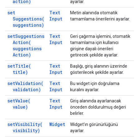
action)
ayarlar.
set
Text
Metin alanında otomatik
Suggestions(
Input
tamamlama önerilerini ayarlar.
suggestions)
set
Suggestions
Text
Geri çağırma işlemini, otomatik
Action(
Input
tamamlama için kullanıcı
suggestions
girişine dayalı önerileri
Action)
getirecek şekilde ayarlar.
set
Title(
Text
Başlığı, giriş alanının üzerinde
title)
Input
gösterilecek şekilde ayarlar.
set
Validation(
Text
Bu widget için doğrulama
validation)
Input
kuralını ayarlar.
set
Value(
Text
Giriş alanında ayarlanacak
value)
Input
önceden doldurulmuş değeri
belirler.
set
Visibility(
Widget
Widget'ın görünürlüğünü
visibility)
ayarlar.