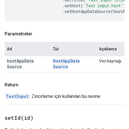
.
setHint
(
'Text input hint'
)
.
setHostAppDataSource
(
hostAp
Parametreler
Ad
Tür
Açıklama
host
App
Data
Host
App
Data
Veri kaynağı.
Source
Source
Return
TextInput
: Zincirleme için kullanılan bu nesne.
setId(
id)