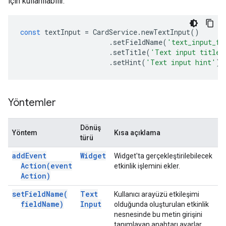
için kullanılabilir.
const
textInput
=
CardService
.
newTextInput
()
.
setFieldName
(
'text_input_fo
.
setTitle
(
'Text input title'
.
setHint
(
'Text input hint'
);
Yöntemler
Dönüş
Yöntem
Kısa açıklama
türü
add
Event
Widget
Widget'ta gerçekleştirilebilecek
Action(
event
etkinlik işlemini ekler.
Action)
set
Field
Name(
Text
Kullanıcı arayüzü etkileşimi
field
Name)
Input
olduğunda oluşturulan etkinlik
nesnesinde bu metin girişini
tanımlayan anahtarı ayarlar.