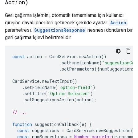
Action)
Geri çağırma işlemini, otomatik tamamlama için kullanıcı
girişine dayalı önerileri getirecek şekilde ayarlar.
Action
parametresi,
SuggestionsResponse
nesnesi döndüren bir
geri çağırma işlevi belirtmelidir.
const
action
=
CardService
.
newAction
()
.
setFunctionName
(
'suggestionCal
.
setParameters
({
numSuggestions
:
CardService
.
newTextInput
()
.
setFieldName
(
'option-field'
)
.
setTitle
(
'Option Selected'
)
.
setSuggestionsAction
(
action
);
// ...
function
suggestionCallback
(
e
)
{
const
suggestions
=
CardService
.
newSuggestions
()
const
numSuggestions
=
Number
.
parseInt
(
e
.
paramet