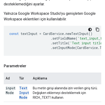
desteklemediğini ayarlar.
Yalnızca Google Workspace Studio'yu genişleten Google
Workspace eklentileri için kullanılabilir.
const
textInput
=
CardService
.
newTextInput
()
.
setFieldName
(
'text_input_fo
.
setTitle
(
'Text input title'
.
setInputMode
(
CardService
.
Te
Parametreler
Ad
Tür
Açıklama
input
Text
Bu metin girişi alanında izin verilen giriş türü.
Mode
Input
Değişken eklemeyi desteklemek için
Mode
RICH_TEXT'i kullanın.