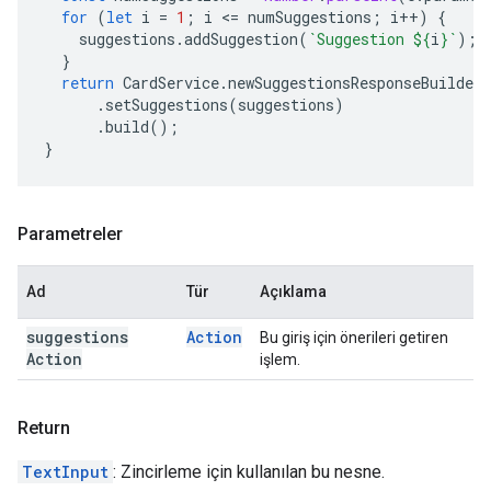
for
(
let
i
=
1
;
i
<
=
numSuggestions
;
i
++
)
{
suggestions
.
addSuggestion
(
`Suggestion 
${
i
}
`
);
}
return
CardService
.
newSuggestionsResponseBuilder
.
setSuggestions
(
suggestions
)
.
build
();
}
Parametreler
Ad
Tür
Açıklama
suggestions
Action
Bu giriş için önerileri getiren
Action
işlem.
Return
TextInput
: Zincirleme için kullanılan bu nesne.