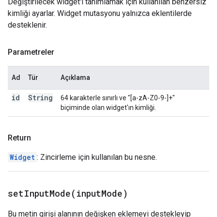
Değiştirilecek widget'ı tanımlamak için kullanılan benzersiz
kimliği ayarlar. Widget mutasyonu yalnızca eklentilerde
desteklenir.
Parametreler
Ad
Tür
Açıklama
id
String
64 karakterle sınırlı ve "[a-zA-Z0-9-]+"
biçiminde olan widget'ın kimliği.
Return
Widget
: Zincirleme için kullanılan bu nesne.
setInputMode(
input
Mode)
Bu metin girişi alanının değişken eklemeyi destekleyip