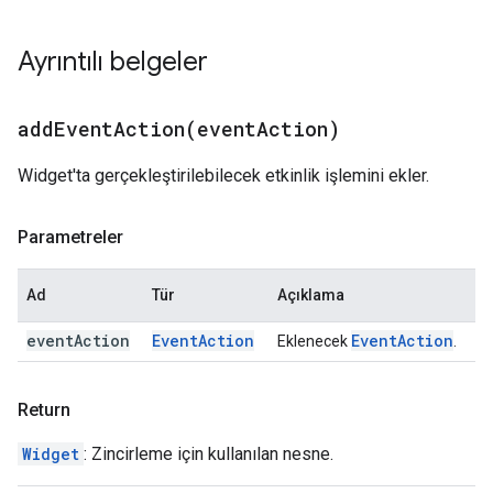
Ayrıntılı belgeler
addEventAction(
event
Action)
Widget'ta gerçekleştirilebilecek etkinlik işlemini ekler.
Parametreler
Ad
Tür
Açıklama
event
Action
Event
Action
Event
Action
Eklenecek
.
Return
Widget
: Zincirleme için kullanılan nesne.