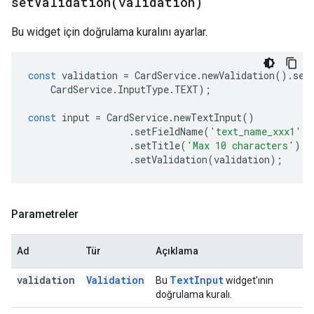
setValidation(
validation)
Bu widget için doğrulama kuralını ayarlar.
const
validation
=
CardService
.
newValidation
().
set
CardService
.
InputType
.
TEXT
);
const
input
=
CardService
.
newTextInput
()
.
setFieldName
(
'text_name_xxx1'
)
.
setTitle
(
'Max 10 characters'
)
.
setValidation
(
validation
);
Parametreler
Ad
Tür
Açıklama
validation
Validation
Text
Input
Bu
widget'ının
doğrulama kuralı.