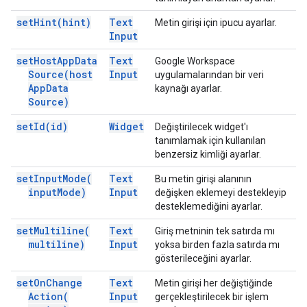
set
Hint(
hint)
Text
Metin girişi için ipucu ayarlar.
Input
set
Host
App
Data
Text
Google Workspace
Source(
host
Input
uygulamalarından bir veri
App
Data
kaynağı ayarlar.
Source)
set
Id(
id)
Widget
Değiştirilecek widget'ı
tanımlamak için kullanılan
benzersiz kimliği ayarlar.
set
Input
Mode(
Text
Bu metin girişi alanının
input
Mode)
Input
değişken eklemeyi destekleyip
desteklemediğini ayarlar.
set
Multiline(
Text
Giriş metninin tek satırda mı
multiline)
Input
yoksa birden fazla satırda mı
gösterileceğini ayarlar.
set
On
Change
Text
Metin girişi her değiştiğinde
Action(
Input
gerçekleştirilecek bir işlem