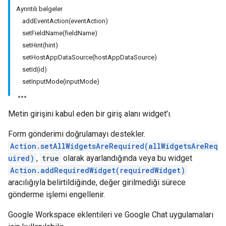
Ayrıntılı belgeler
addEventAction(eventAction)
setFieldName(fieldName)
setHint(hint)
setHostAppDataSource(hostAppDataSource)
setId(id)
setInputMode(inputMode)
Metin girişini kabul eden bir giriş alanı widget'ı.
Form gönderimi doğrulamayı destekler.
Action.setAllWidgetsAreRequired(allWidgetsAreReq
uired)
,
true
olarak ayarlandığında veya bu widget
Action.addRequiredWidget(requiredWidget)
aracılığıyla belirtildiğinde, değer girilmediği sürece
gönderme işlemi engellenir.
Google Workspace eklentileri ve Google Chat uygulamaları