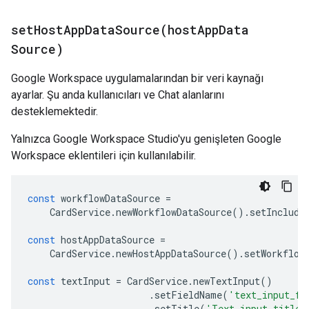
setHostAppDataSource(
host
App
Data
Source)
Google Workspace uygulamalarından bir veri kaynağı
ayarlar. Şu anda kullanıcıları ve Chat alanlarını
desteklemektedir.
Yalnızca Google Workspace Studio'yu genişleten Google
Workspace eklentileri için kullanılabilir.
const
workflowDataSource
=
CardService
.
newWorkflowDataSource
().
setInclude
const
hostAppDataSource
=
CardService
.
newHostAppDataSource
().
setWorkflow
const
textInput
=
CardService
.
newTextInput
()
.
setFieldName
(
'text_input_fo
.
setTitle
(
'Text input title'