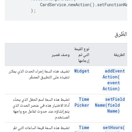
CardService
.
newAction
().
setFunctionNam
);
الطُرق
نوع القيمة
الطريقة
التي تم
وصف قصير
إرجاعها
Widget
add
Event
تضيف هذه السمة إجراء الحدث الذي يمكن
Action(
تنفيذه على التطبيق المصغّر.
event
Action)
Time
set
Field
تضبط هذه السمة اسم الحقل الذي يحدّد
Picker
Name(
field
أداة الاختيار هذه في عنصر الحدث الذي
Name)
يتم إنشاؤه عند حدوث تفاعل مع واجهة
المستخدم.
Time
set
Hours(
تضبط هذه السمة قيمة الساعات التي تمّ