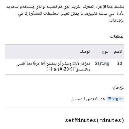
يضبط هذا الإجراء المعرّف الفريد الذي تمّ تعيينه والذي يُستخدَم لتحديد
الأداة التي سيتمّ تغييرها. لا يمكن تغيير التطبيقات المصغّرة إلا في
الإضافات.
المَعلمات
الاسم
النوع
الوصف
String
id
معرّف الأداة، ويمكن أن يتضمّن 64 حرفًا بحدّ أقصى
وبالتنسيق `[a-zA-Z0-9-]+`.
الإرجاع
Widget
: هذا العنصر، للتسلسل
setMinutes(
minutes)