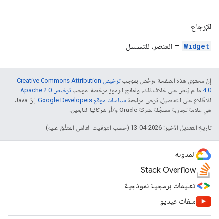
الإرجاع
Widget
— العنصر، للتسلسل
إنّ محتوى هذه الصفحة مرخّص بموجب
ترخيص Creative Commons Attribution
4.0‏
ما لم يُنصّ على خلاف ذلك، ونماذج الرموز مرخّصة بموجب
ترخيص Apache 2.0‏
.
للاطّلاع على التفاصيل، يُرجى مراجعة
سياسات موقع Google Developers‏
. إنّ Java
هي علامة تجارية مسجَّلة لشركة Oracle و/أو شركائها التابعين.
تاريخ التعديل الأخير: 2026-04-13 (حسب التوقيت العالمي المتفَّق عليه)
المدونة
Stack Overflow
تعليمات برمجية نموذجية
ملفات فيديو