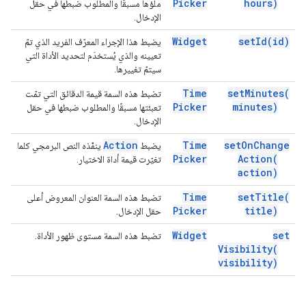
Picker
hours)
ملؤها مسبقًا والمطلوب ضبطها في حقل
الإدخال.
Widget
set
Id(
id)
يضبط هذا الإجراء المعرّف الفريد الذي تمّ
تعيينه والذي يُستخدَم لتحديد الأداة التي
سيتمّ تغييرها.
Time
set
Minutes(
تضبط هذه السمة قيمة الدقائق التي تمّت
Picker
minutes)
تعبئتها مسبقًا والمطلوب ضبطها في حقل
الإدخال.
Action
Time
set
On
Change
يضبط
ينفّذه النص البرمجي كلما
Picker
Action(
تغيّرت قيمة أداة الاختيار.
action)
Time
set
Title(
تضبط هذه السمة العنوان المعروض أعلى
Picker
title)
حقل الإدخال.
Widget
set
تضبط هذه السمة مستوى ظهور الأداة.
Visibility(
visibility)