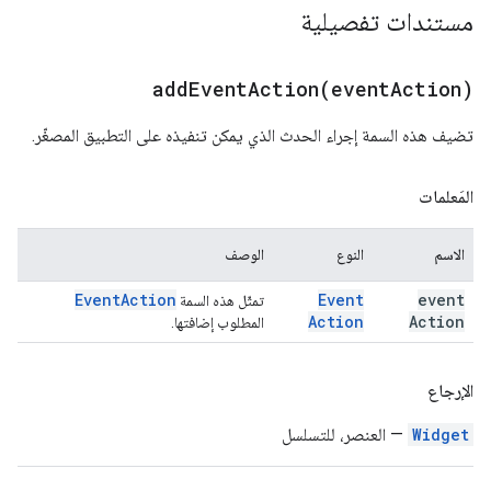
مستندات تفصيلية
addEventAction(
event
Action)
تضيف هذه السمة إجراء الحدث الذي يمكن تنفيذه على التطبيق المصغّر.
المَعلمات
الاسم
النوع
الوصف
Event
Action
Event
event
تمثّل هذه السمة
Action
Action
المطلوب إضافتها.
الإرجاع
Widget
— العنصر، للتسلسل