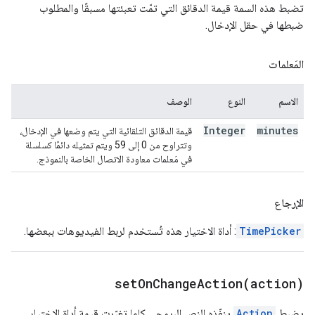
تضبط هذه السمة قيمة الدقائق التي تمّت تعبئتها مسبقًا والمطلوب
ضبطها في حقل الإدخال.
المَعلمات
الاسم
النوع
الوصف
Integer
minutes
قيمة الدقائق التلقائية التي يتم وضعها في الإدخال،
وتتراوح من 0 إلى 59 ويتم تمثيله دائمًا كسلسلة
في مَعلمات معاودة الاتصال الخاصة بالنموذج.
الإرجاع
TimePicker
: أداة الاختيار هذه تُستخدم لربط الفيديوهات ببعضها.
setOnChangeAction(
action)
يضبط
Action
ينفّذه النص البرمجي كلما تغيّرت قيمة أداة الاختيار.