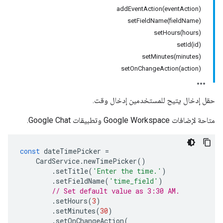
addEventAction(eventAction)
setFieldName(fieldName)
setHours(hours)
setId(id)
setMinutes(minutes)
setOnChangeAction(action)
حقل إدخال يتيح للمستخدمين إدخال وقت.
متاحة لإضافات Google Workspace وتطبيقات Google Chat.
const
dateTimePicker
=
CardService
.
newTimePicker
()
.
setTitle
(
'Enter the time.'
)
.
setFieldName
(
'time_field'
)
// Set default value as 3:30 AM.
.
setHours
(
3
)
.
setMinutes
(
30
)
.
setOnChangeAction
(