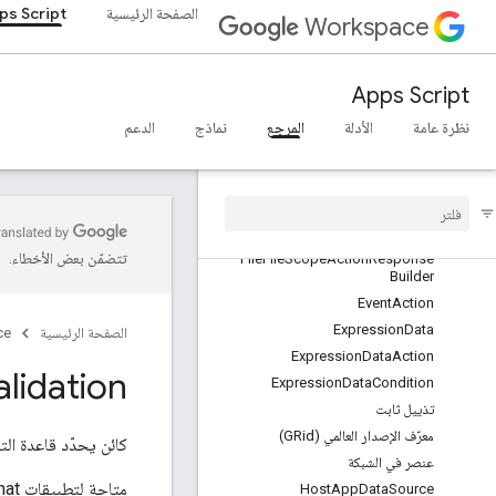
منتقي الوقت
الصفحة الرئيسية
ps Script
Workspace
نص مزخرف
مربع حوار
اتّخاذ إجراء
Apps Script
أداة تقسيم الشاشة
نظرة عامة
الأدلة
المرجع
نماذج
الدعم
DriveDataSourceSpec
تحديد العناصر Drive
Drive
Driveitems
Select
Action
Response
Builder
File
File
Scope
Action
Response
تتضمّن بعض الأخطاء.
File
File
Scope
Action
Response
Builder
Event
Action
Expression
Data
الصفحة الرئيسية
ce
Expression
Data
Action
alidation
Expression
Data
Condition
تذييل ثابت
معرّف الإصدار العالمي (GRid)
كائن يحدّد قاعدة الت
عنصر في الشبكة
متاحة لتطبيقات Google Chat وإضافات Google Workspace.
Host
App
Data
Source