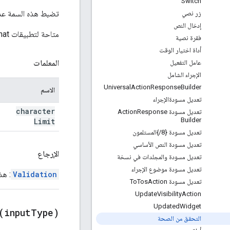
Switch
تضبط هذه السمة عدد
زر نصي
إدخال النص
متاحة لتطبيقات Google Chat وإضافات Google Workspace.
فقرة نصية
أداة اختيار الوقت
المعلمات
عامل التفعيل
الإجراء الشامل
Universal
Action
Response
Builder
الاسم
تعديل مسودةالإجراء
character
تعديل مسودة Action
Response
Builder
Limit
تعديل مسودة {8
/
}المستلمون
تعديل مسودة النص الأساسي
الإرجاع
تعديل مسودة والمجلدات في نسخة
تعديل مسودة موضوع الإجراء
Validation
: هذ
تعديل مسودة To
Action
Tos
Update
Visibility
Action
Updated
Widget
(
input
Type)
التحقق من الصحة