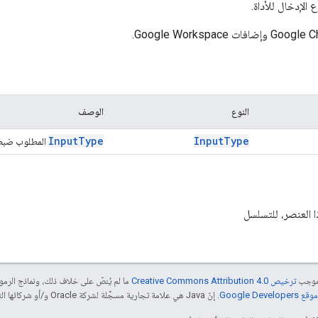
الإدخال للأداة.
النوع
الوصف
Input
Type
Input
Type
المطلوب ضبط
ا العنصر، للتسلسل
بموجب
ترخيص Creative Commons Attribution 4.0‏
ما لم يُنصّ على خلاف ذلك، ونماذج الر
Google Dev‏
. إنّ Java هي علامة تجارية مسجَّلة لشركة Oracle و/أو شركائها التابعين.