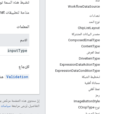
أداة
تضبط هذه السمة نوع 
Workflow
Data
Source
متاحة لتطبيقات Google Chat وإضافات Google Workspace.
تعدادات
نوع الحد
المعلمات
Chip
List
Layout
مصدر البيانات المشتركة
الاسم
Composed
Email
Type
Content
Type
input
Type
نمط العرض
Drive
Item
Type
Expression
Data
Action
Type
الإرجاع
Expression
Data
Condition
Type
Validation
: هذ
تخطيط الشبكة
محاذاة أفقية
نمط أفقي
رمز
إنّ محتوى هذه الصفحة مرخّص 
Image
Button
Style
التفاصيل، يُرجى مراجعة
سياسات موقع elopers
نوع CCrop
Type
نمط الصورة