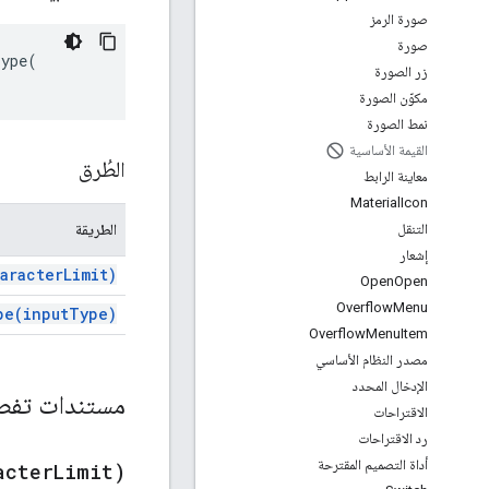
صورة الرمز
صورة
Type
(
زر الصورة
مكوّن الصورة
نمط الصورة
القيمة الأساسية
الطُرق
معاينة الرابط
Material
Icon
الطريقة
التنقل
إشعار
aracter
Limit)
Open
Open
Overflow
Menu
pe(
input
Type)
Overflow
Menu
Item
مصدر النظام الأساسي
الإدخال المحدد
مستندات تفص
الاقتراحات
رد الاقتراحات
أداة التصميم المقترحة
acter
Limit)