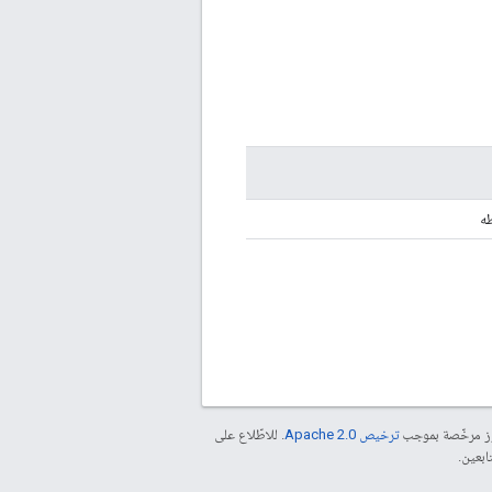
ه
موز مرخّصة بموجب
ترخيص Apache 2.0‏
. للاطّلاع على