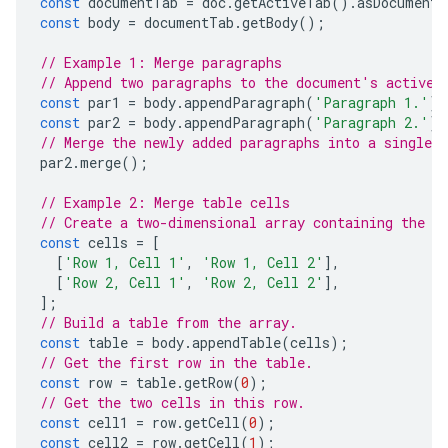
const
documentTab
=
doc
.
getActiveTab
().
asDocumentT
const
body
=
documentTab
.
getBody
();
// Example 1: Merge paragraphs
// Append two paragraphs to the document's active 
const
par1
=
body
.
appendParagraph
(
'Paragraph 1.'
);
const
par2
=
body
.
appendParagraph
(
'Paragraph 2.'
);
// Merge the newly added paragraphs into a single p
par2
.
merge
();
// Example 2: Merge table cells
// Create a two-dimensional array containing the t
const
cells
=
[
[
'Row 1, Cell 1'
,
'Row 1, Cell 2'
],
[
'Row 2, Cell 1'
,
'Row 2, Cell 2'
],
];
// Build a table from the array.
const
table
=
body
.
appendTable
(
cells
);
// Get the first row in the table.
const
row
=
table
.
getRow
(
0
);
// Get the two cells in this row.
const
cell1
=
row
.
getCell
(
0
);
const
cell2
=
row
.
getCell
(
1
);