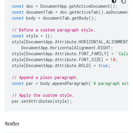
const
doc
=
DocumentApp
.
getActiveDocument
();
const
documentTab
=
doc
.
getActiveTab
().
asDocumentT
const
body
=
documentTab
.
getBody
();
// Define a custom paragraph style.
const
style
=
{};
style
[
DocumentApp
.
Attribute
.
HORIZONTAL_ALIGNMENT
]
DocumentApp
.
HorizontalAlignment
.
RIGHT
;
style
[
DocumentApp
.
Attribute
.
FONT_FAMILY
]
=
'Calib
style
[
DocumentApp
.
Attribute
.
FONT_SIZE
]
=
18
;
style
[
DocumentApp
.
Attribute
.
BOLD
]
=
true
;
// Append a plain paragraph.
const
par
=
body
.
appendParagraph
(
'A paragraph with
// Apply the custom style.
par
.
setAttributes
(
style
);
पैरामीटर