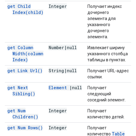
get Child
Integer
Получает индекс
Index(
child)
дочернего
элемента для
указанного
дочернего
элемента.
get Column
Number
|
null
Извлекает ширину
Width(
column
указанного столбца
Index)
таблицы в пунктах.
get Link
Url(
)
String
|
null
Получает URL-адрес
ссылки.
get Next
Element
|
null
Получает
Sibling(
)
следующий
соседний элемент.
get Num
Integer
Получает
Children(
)
количество детей.
get Num
Rows(
)
Integer
Получает
Table
количество