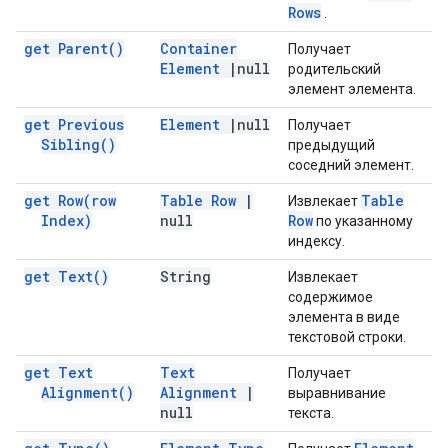
Rows
.
get
Parent(
)
Container
Получает
Element
|
null
родительский
элемент элемента.
get Previous
Element
|
null
Получает
Sibling(
)
предыдущий
соседний элемент.
get
Row(
row
Table Row
|
Table
Извлекает
Index)
null
Row
по указанному
индексу.
get
Text(
)
String
Извлекает
содержимое
элемента в виде
текстовой строки.
get Text
Text
Получает
Alignment(
)
Alignment
|
выравнивание
null
текста.