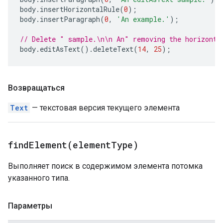
body
.
insertHorizontalRule
(
0
);
body
.
insertParagraph
(
0
,
'An example.'
);
// Delete " sample.\n\n An" removing the horizonta
body
.
editAsText
().
deleteText
(
14
,
25
);
Возвращаться
Text
— текстовая версия текущего элемента
findElement(
element
Type)
Выполняет поиск в содержимом элемента потомка
указанного типа.
Параметры