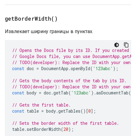
get
Border
Width(
)
Извлекает ширину границы в пунктах.
// Opens the Docs file by its ID. If you created y
// Google Docs file, you can use DocumentApp.getAc
// TODO(developer): Replace the ID with your own.
const
doc
=
DocumentApp
.
openById
(
'123abc'
);
// Gets the body contents of the tab by its ID.
// TODO(developer): Replace the ID with your own.
const
body
=
doc
.
getTab
(
'123abc'
).
asDocumentTab
()
// Gets the first table.
const
table
=
body
.
getTables
()[
0
];
// Sets the border width of the first table.
table
.
setBorderWidth
(
20
);