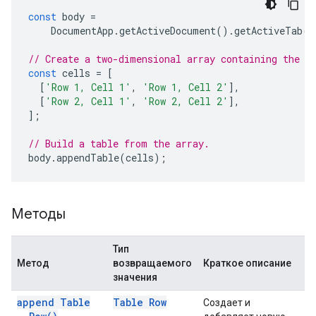
const
body
=
DocumentApp
.
getActiveDocument
().
getActiveTab
()
// Create a two-dimensional array containing the c
const
cells
=
[
[
'Row 1, Cell 1'
,
'Row 1, Cell 2'
],
[
'Row 2, Cell 1'
,
'Row 2, Cell 2'
],
];
// Build a table from the array.
body
.
appendTable
(
cells
);
Методы
Тип
Метод
возвращаемого
Краткое описание
значения
append Table
Table Row
Создает и