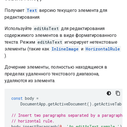
Получает
Text
версию текущего элемента для
редактирования.
Используйте
editAsText
для редактирования
содержимого элементов в виде форматированного
текста. Режим
editAsText
игнорирует нетекстовые
элементы (такие как
InlineImage
и
HorizontalRule
).
Дочерние элементы, полностью находящиеся в
пределах удаленного текстового диапазона,
удаляются из элемента.
const
body
=
DocumentApp
.
getActiveDocument
().
getActiveTab
()
// Insert two paragraphs separated by a paragraph c
// horizontal rule.
body
.
insertParagraph
(
0
,
'An editAsText sample.'
);