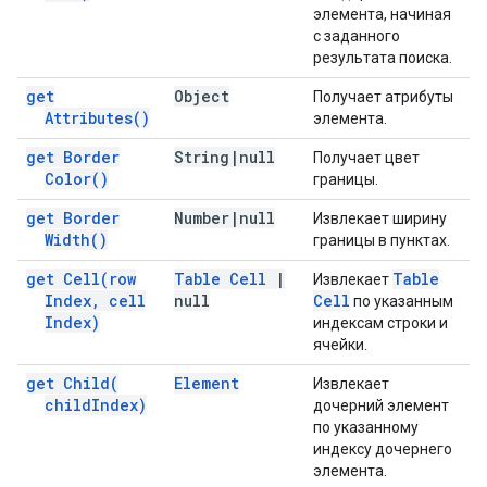
элемента, начиная
с заданного
результата поиска.
get
Object
Получает атрибуты
Attributes(
)
элемента.
get Border
String
|
null
Получает цвет
Color(
)
границы.
get Border
Number
|
null
Извлекает ширину
Width(
)
границы в пунктах.
get
Cell(
row
Table Cell
|
Table
Извлекает
Index
,
cell
null
Cell
по указанным
Index)
индексам строки и
ячейки.
get
Child(
Element
Извлекает
child
Index)
дочерний элемент
по указанному
индексу дочернего
элемента.