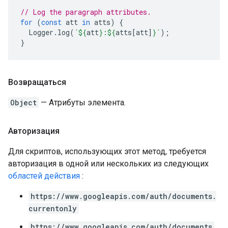
// Log the paragraph attributes.
for
(
const
att
in
atts
)
{
Logger
.
log
(
`
${
att
}
:
${
atts
[
att
]
}
`
);
}
Возвращаться
Object
— Атрибуты элемента.
Авторизация
Для скриптов, использующих этот метод, требуется
авторизация в одной или нескольких из следующих
областей действия
:
https://www.googleapis.com/auth/documents.
currentonly
https://www.googleapis.com/auth/documents