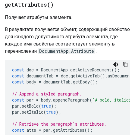
get
Attributes(
)
Получает атрибуты элемента.
В результате получается объект, содержащий свойство
для каждого допустимого атрибута элемента, где
каждое имя свойства соответствует элементу в
перечислении
DocumentApp.Attribute
.
const
doc
=
DocumentApp
.
getActiveDocument
();
const
documentTab
=
doc
.
getActiveTab
().
asDocumentT
const
body
=
documentTab
.
getBody
();
// Append a styled paragraph.
const
par
=
body
.
appendParagraph
(
'A bold, italiciz
par
.
setBold
(
true
);
par
.
setItalic
(
true
);
// Retrieve the paragraph's attributes.
const
atts
=
par
.
getAttributes
();