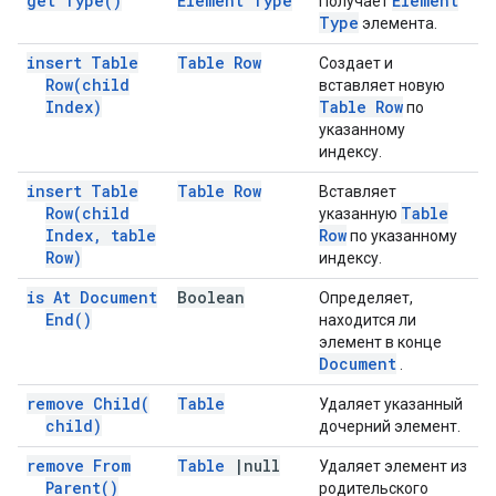
get
Type(
)
Element Type
Element
Получает
Type
элемента.
insert Table
Table Row
Создает и
Row(
child
вставляет новую
Index)
Table Row
по
указанному
индексу.
insert Table
Table Row
Вставляет
Row(
child
Table
указанную
Index
,
table
Row
по указанному
Row)
индексу.
is At Document
Boolean
Определяет,
End(
)
находится ли
элемент в конце
Document
.
remove
Child(
Table
Удаляет указанный
child)
дочерний элемент.
remove From
Table
|
null
Удаляет элемент из
Parent(
)
родительского