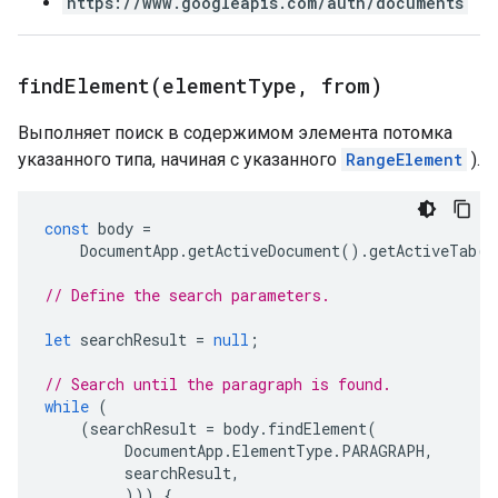
https://www.googleapis.com/auth/documents
findElement(
element
Type
,
from)
Выполняет поиск в содержимом элемента потомка
указанного типа, начиная с указанного
RangeElement
).
const
body
=
DocumentApp
.
getActiveDocument
().
getActiveTab
()
// Define the search parameters.
let
searchResult
=
null
;
// Search until the paragraph is found.
while
(
(
searchResult
=
body
.
findElement
(
DocumentApp
.
ElementType
.
PARAGRAPH
,
searchResult
,
)))
{