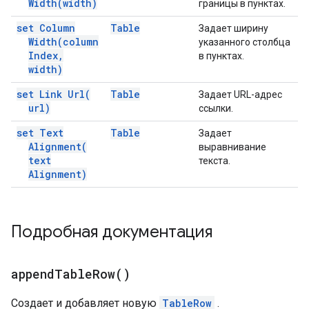
Width(
width)
границы в пунктах.
set Column
Table
Задает ширину
Width(
column
указанного столбца
Index
,
в пунктах.
width)
set Link
Url(
Table
Задает URL-адрес
url)
ссылки.
set Text
Table
Задает
Alignment(
выравнивание
text
текста.
Alignment)
Подробная документация
append
Table
Row(
)
Создает и добавляет новую
TableRow
.