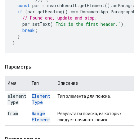
const
par
=
searchResult
.
getElement
().
asParagrap
if
(
par
.
getHeading
()
===
DocumentApp
.
ParagraphHe
// Found one, update and stop.
par
.
setText
(
'This is the first header.'
);
break
;
}
}
Параметры
Имя
Тип
Описание
element
Element
Тип элемента для поиска.
Type
Type
from
Range
Результаты поиска, из которых
Element
следует начинать поиск.