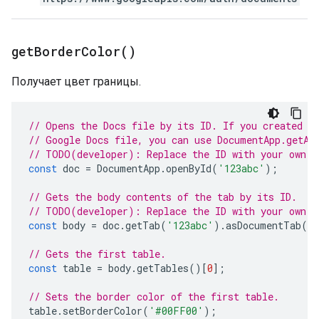
get
Border
Color(
)
Получает цвет границы.
// Opens the Docs file by its ID. If you created y
// Google Docs file, you can use DocumentApp.getAc
// TODO(developer): Replace the ID with your own.
const
doc
=
DocumentApp
.
openById
(
'123abc'
);
// Gets the body contents of the tab by its ID.
// TODO(developer): Replace the ID with your own.
const
body
=
doc
.
getTab
(
'123abc'
).
asDocumentTab
()
// Gets the first table.
const
table
=
body
.
getTables
()[
0
];
// Sets the border color of the first table.
table
.
setBorderColor
(
'#00FF00'
);