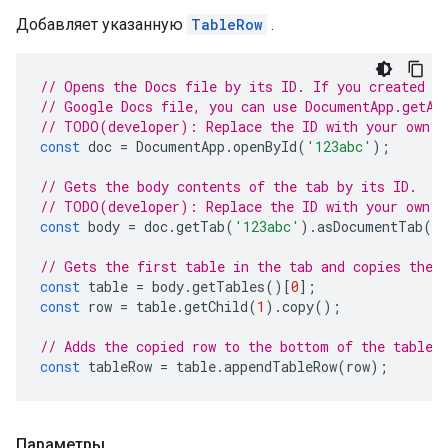
Добавляет указанную
TableRow
.
// Opens the Docs file by its ID. If you created y
// Google Docs file, you can use DocumentApp.getAc
// TODO(developer): Replace the ID with your own.
const
doc
=
DocumentApp
.
openById
(
'123abc'
);
// Gets the body contents of the tab by its ID.
// TODO(developer): Replace the ID with your own.
const
body
=
doc
.
getTab
(
'123abc'
).
asDocumentTab
()
// Gets the first table in the tab and copies the 
const
table
=
body
.
getTables
()[
0
];
const
row
=
table
.
getChild
(
1
).
copy
();
// Adds the copied row to the bottom of the table.
const
tableRow
=
table
.
appendTableRow
(
row
);
Параметры