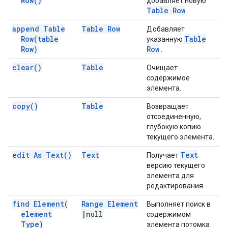
Row(
)
добавляет новую
Table Row
.
append Table
Table Row
Добавляет
Row(
table
Table
указанную
Row)
Row
.
clear(
)
Table
Очищает
содержимое
элемента.
copy(
)
Table
Возвращает
отсоединенную,
глубокую копию
текущего элемента.
edit As
Text(
)
Text
Text
Получает
версию текущего
элемента для
редактирования.
find
Element(
Range Element
Выполняет поиск в
element
|
null
содержимом
Type)
элемента потомка