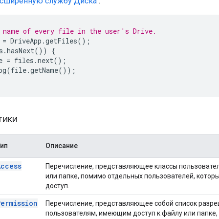
сширенную службу Диска
.
 name of every file in the user's Drive.
=
DriveApp
.
getFiles
();
s
.
hasNext
())
{
e
=
files
.
next
();
og
(
file
.
getName
());
тики
Тип
Описание
Access
Перечисление, представляющее классы пользовател
или папке, помимо отдельных пользователей, котор
доступ.
Permission
Перечисление, представляющее собой список разре
пользователям, имеющим доступ к файлу или папке