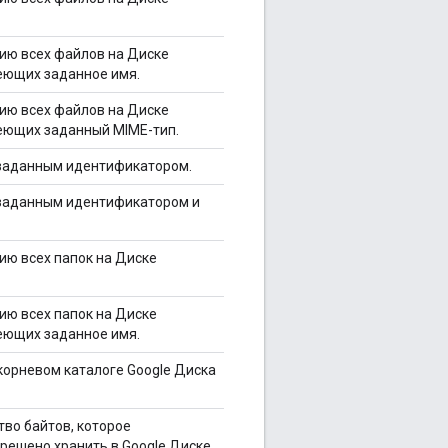
ию всех файлов на Диске
еющих заданное имя.
ию всех файлов на Диске
еющих заданный MIME-тип.
 заданным идентификатором.
 заданным идентификатором и
ию всех папок на Диске
ию всех папок на Диске
еющих заданное имя.
 корневом каталоге Google Диска
тво байтов, которое
решено хранить в Google Диске.