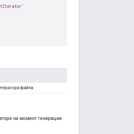
stIterator'
итератора файла.
аторе на момент генерации