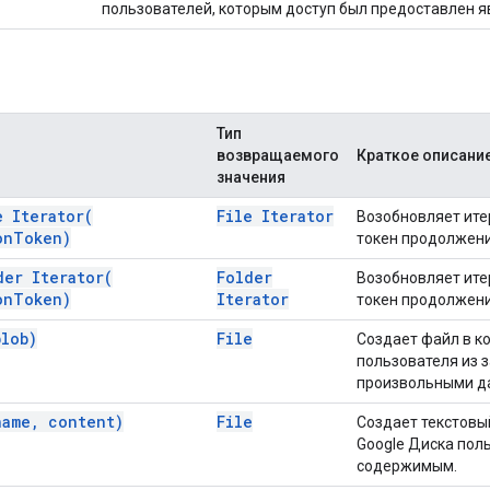
пользователей, которым доступ был предоставлен я
Тип
возвращаемого
Краткое описани
значения
le
Iterator(
File Iterator
Возобновляет ите
on
Token)
токен продолжени
lder
Iterator(
Folder
Возобновляет ите
on
Token)
Iterator
токен продолжени
blob)
File
Создает файл в к
пользователя из 
произвольными д
name
,
content)
File
Создает текстовы
Google Диска пол
содержимым.