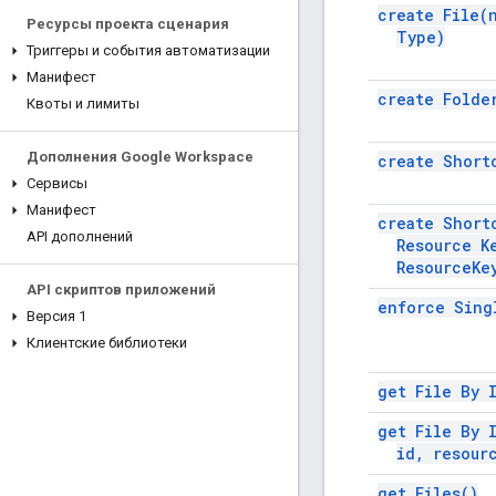
create
File(
Ресурсы проекта сценария
Type)
Триггеры и события автоматизации
Манифест
create
Folde
Квоты и лимиты
Дополнения Google Workspace
create
Short
Сервисы
Манифест
create Short
API дополнений
Resource
K
Resource
Ke
API скриптов приложений
enforce Sin
Версия 1
Клиентские библиотеки
get File By
get File By 
id
,
resour
get
Files(
)