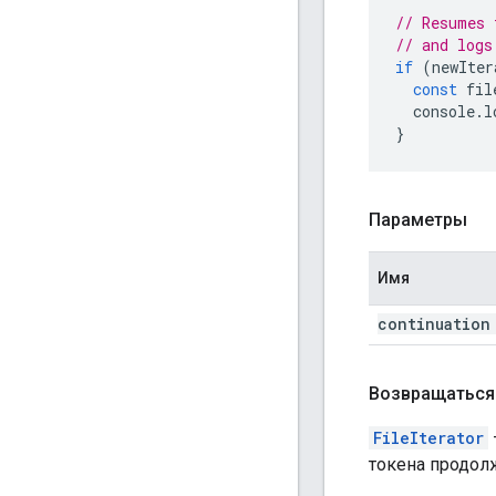
// Resumes 
// and logs
if
(
newIter
const
fil
console
.
l
}
Параметры
Имя
continuation
Возвращаться
FileIterator
токена продол