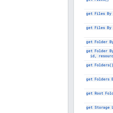
get Files B
get Files B
get Folder 
get Folder B
id
,
resour
get
Folders(
get Folders
get Root
Fol
get Storage