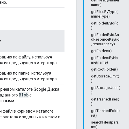
getFilesByName(
вно.
name)
getFilesByType(
mimeType)
getFolderById(id
)
getFolderByIdAn
dResourceKey(id
е
, resourceKey)
getFolders()
рацию по файлу, используя
getFoldersByNa
me(name)
я из предыдущего итератора.
getRootFolder()
рацию по папке, используя
getStorageLimit(
я из предыдущего итератора.
)
getStorageUsed(
орневом каталоге Google Диска
)
Blob
заданного
с
getTrashedFiles(
анными.
)
getTrashedFolde
й файл в корневом каталоге
rs()
ьзователя с заданным именем и
searchFiles(para
ms)