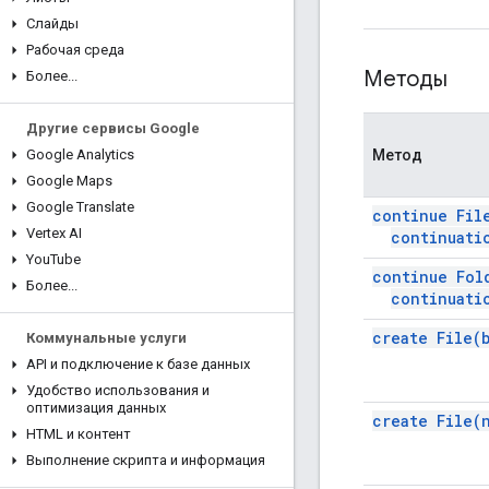
Слайды
Рабочая среда
Методы
Более
.
.
.
Другие сервисы Google
Метод
Google Analytics
Google Maps
Google Translate
continue Fi
Vertex AI
continuati
You
Tube
continue Fo
Более
.
.
.
continuati
create
File(
Коммунальные услуги
API и подключение к базе данных
Удобство использования и
оптимизация данных
create
File(
HTML и контент
Выполнение скрипта и информация