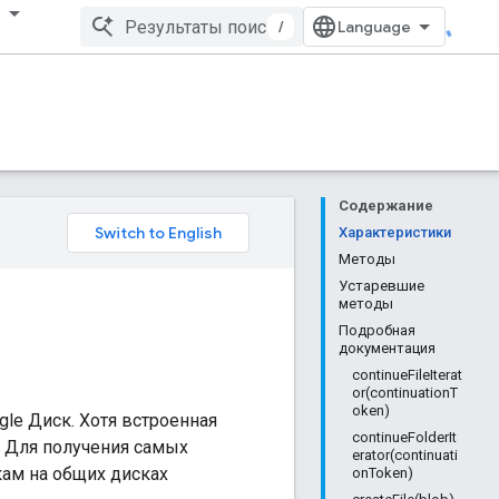
/
Содержание
Характеристики
Методы
Устаревшие
методы
Подробная
документация
continueFileIterat
or(continuationT
oken)
gle Диск. Хотя встроенная
continueFolderIt
. Для получения самых
erator(continuati
кам на общих дисках
onToken)