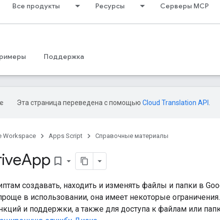
Все продукты
Ресурсы
Серверы MCP
римеры
Поддержка
Эта страница переведена с помощью
Cloud Translation API
.
e Workspace
Apps Script
Справочные материалы
rive
App
bookmark_border
птам создавать, находить и изменять файлы и папки в Goo
проще в использовании, она имеет некоторые ограничения
кций и поддержки, а также для доступа к файлам или пап