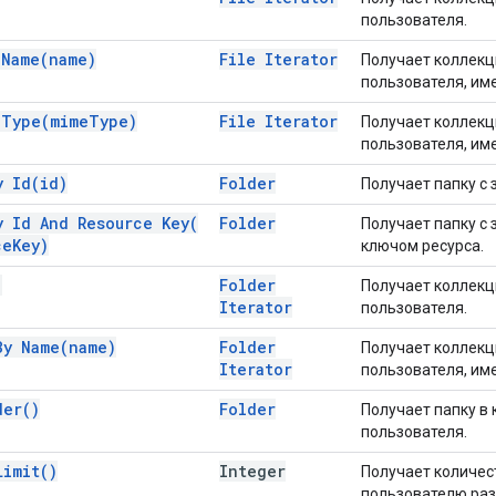
пользователя.
y
Name(
name)
File Iterator
Получает коллекц
пользователя, им
y
Type(
mime
Type)
File Iterator
Получает коллекц
пользователя, им
By
Id(
id)
Folder
Получает папку с
y Id And Resource
Key(
Folder
Получает папку с
ce
Key)
ключом ресурса.
)
Folder
Получает коллекц
Iterator
пользователя.
 By
Name(
name)
Folder
Получает коллекц
Iterator
пользователя, им
der(
)
Folder
Получает папку в
пользователя.
Limit(
)
Integer
Получает количес
пользователю раз