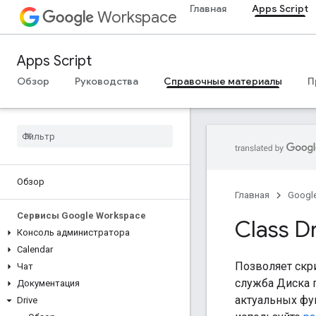
Главная
Apps Script
Workspace
Apps Script
Обзор
Руководства
Справочные материалы
П
Обзор
Главная
Googl
Сервисы Google Workspace
Class D
Консоль администратора
Calendar
Позволяет скри
Чат
служба Диска 
Документация
актуальных фун
Drive