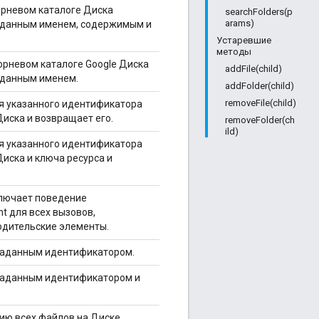
орневом каталоге Диска
searchFolders(p
arams)
аданным именем, содержимым и
Устаревшие
методы
корневом каталоге Google Диска
addFile(child)
аданным именем.
addFolder(child)
removeFile(child)
я указанного идентификатора
Диска и возвращает его.
removeFolder(ch
ild)
я указанного идентификатора
Диска и ключа ресурса и
лючает поведение
nt для всех вызовов,
одительские элементы.
заданным идентификатором.
заданным идентификатором и
ию всех файлов на Диске