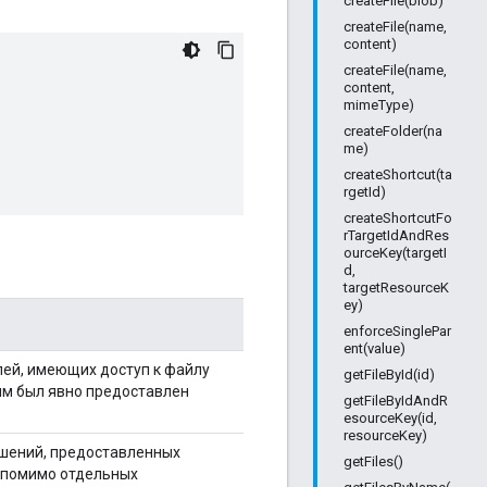
createFile(blob)
createFile(name,
content)
createFile(name,
content,
mimeType)
createFolder(na
me)
createShortcut(ta
rgetId)
createShortcutFo
rTargetIdAndRes
ourceKey(targetI
d,
targetResourceK
ey)
enforceSinglePar
ent(value)
ей, имеющих доступ к файлу
getFileById(id)
ым был явно предоставлен
getFileByIdAndR
esourceKey(id,
resourceKey)
шений, предоставленных
getFiles()
, помимо отдельных