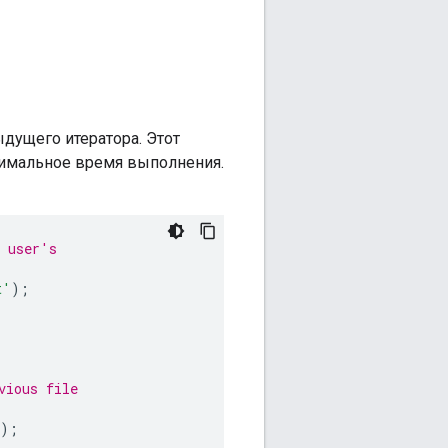
дущего итератора. Этот
ксимальное время выполнения.
e user's
t'
);
vious file
);