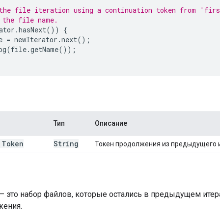
the file iteration using a continuation token from 'fir
 the file name.
ator
.
hasNext
())
{
e
=
newIterator
.
next
();
og
(
file
.
getName
());
Тип
Описание
 Token
String
Токен продолжения из предыдущего 
— это набор файлов, которые остались в предыдущем итер
жения.