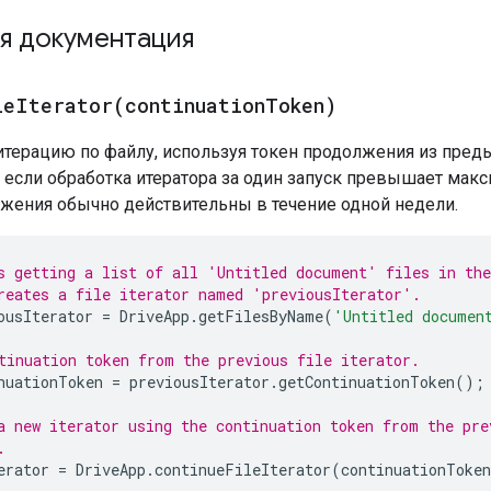
я документация
leIterator(
continuation
Token)
итерацию по файлу, используя токен продолжения из преды
, если обработка итератора за один запуск превышает ма
жения обычно действительны в течение одной недели.
s getting a list of all 'Untitled document' files in th
reates a file iterator named 'previousIterator'.
ousIterator
=
DriveApp
.
getFilesByName
(
'Untitled documen
tinuation token from the previous file iterator.
nuationToken
=
previousIterator
.
getContinuationToken
();
a new iterator using the continuation token from the pre
.
erator
=
DriveApp
.
continueFileIterator
(
continuationToken