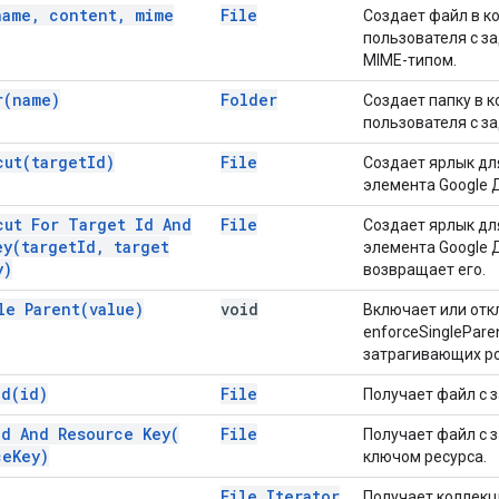
name
,
content
,
mime
File
Создает файл в к
пользователя с з
MIME-типом.
r(
name)
Folder
Создает папку в 
пользователя с з
cut(
target
Id)
File
Создает ярлык дл
элемента Google 
cut For Target Id And
File
Создает ярлык дл
ey(
target
Id
,
target
элемента Google 
y)
возвращает его.
gle
Parent(
value)
void
Включает или отк
enforceSinglePare
затрагивающих р
Id(
id)
File
Получает файл с 
Id And Resource
Key(
File
Получает файл с 
ce
Key)
ключом ресурса.
File Iterator
Получает коллекц