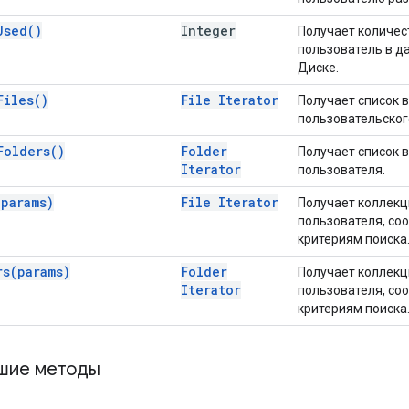
Used(
)
Integer
Получает количес
пользователь в д
Диске.
Files(
)
File Iterator
Получает список 
пользовательског
Folders(
)
Folder
Получает список в
Iterator
пользователя.
(
params)
File Iterator
Получает коллекц
пользователя, со
критериям поиска
rs(
params)
Folder
Получает коллекц
Iterator
пользователя, со
критериям поиска
шие методы