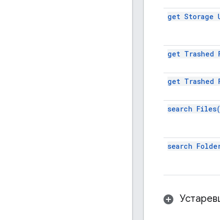
get Storage
get Trashed
get Trashed
search
Files
search
Folde
Устарев