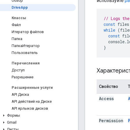
используйте
ра
Обзор
Drive
App
// Logs the
Классы
const
files
Файл
while
(
file
Итератор файлов
const
fil
Папка
console
.
l
ПапкаИтератор
}
Пользователь
Перечисления
Характерис
Доступ
Разрешение
Свойство
Расширенные услуги
API Диска
Access
API действий на Диске
API ярлыков дисков
Формы
Permission
Gmail
Листы