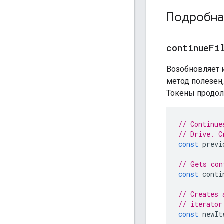
Подробна
continueFi
Возобновляет 
метод полезен
Токены продол
// Continue
// Drive. C
const
previ
// Gets con
const
conti
// Creates 
// iterator
const
newIt