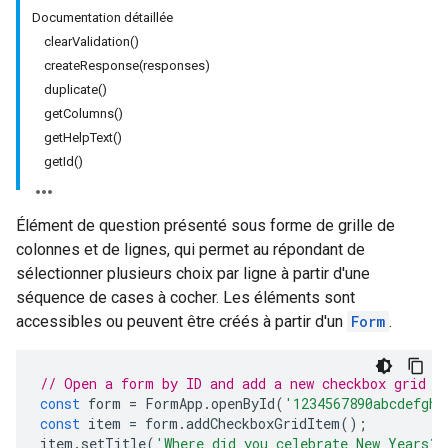
Documentation détaillée
clearValidation()
createResponse(responses)
duplicate()
getColumns()
getHelpText()
getId()
Élément de question présenté sous forme de grille de
colonnes et de lignes, qui permet au répondant de
sélectionner plusieurs choix par ligne à partir d'une
séquence de cases à cocher. Les éléments sont
accessibles ou peuvent être créés à partir d'un
Form
.
// Open a form by ID and add a new checkbox grid i
const
form
=
FormApp
.
openById
(
'1234567890abcdefghi
const
item
=
form
.
addCheckboxGridItem
();
item
.
setTitle
(
'Where did you celebrate New Years?'