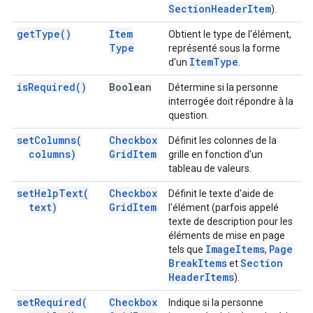
Section
Header
Item
).
get
Type(
)
Item
Obtient le type de l'élément,
Type
représenté sous la forme
Item
Type
d'un
.
is
Required(
)
Boolean
Détermine si la personne
interrogée doit répondre à la
question.
set
Columns(
Checkbox
Définit les colonnes de la
columns)
Grid
Item
grille en fonction d'un
tableau de valeurs.
set
Help
Text(
Checkbox
Définit le texte d'aide de
text)
Grid
Item
l'élément (parfois appelé
texte de description pour les
éléments de mise en page
Image
Items
Page
tels que
,
Break
Items
Section
et
Header
Items
).
set
Required(
Checkbox
Indique si la personne