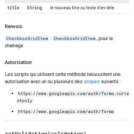
title
String
le nouveau titre ou texte d'en-tête.
Renvois
CheckboxGridItem
:
CheckboxGridItem
, pour le
chaînage
Autorisation
Les scripts qui utilisent cette méthode nécessitent une
autorisation avec un ou plusieurs des
scopes
suivants :
https://www.googleapis.com/auth/forms.curre
ntonly
https://www.googleapis.com/auth/forms
setValidation(
validation)