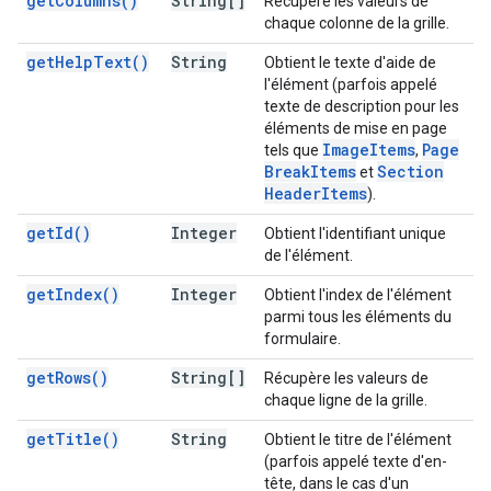
get
Columns(
)
String[]
Récupère les valeurs de
chaque colonne de la grille.
get
Help
Text(
)
String
Obtient le texte d'aide de
l'élément (parfois appelé
texte de description pour les
éléments de mise en page
Image
Items
Page
tels que
,
Break
Items
Section
et
Header
Items
).
get
Id(
)
Integer
Obtient l'identifiant unique
de l'élément.
get
Index(
)
Integer
Obtient l'index de l'élément
parmi tous les éléments du
formulaire.
get
Rows(
)
String[]
Récupère les valeurs de
chaque ligne de la grille.
get
Title(
)
String
Obtient le titre de l'élément
(parfois appelé texte d'en-
tête, dans le cas d'un