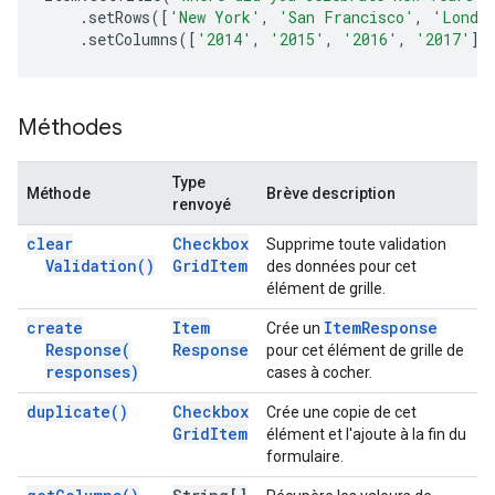
.
setRows
([
'New York'
,
'San Francisco'
,
'Londo
.
setColumns
([
'2014'
,
'2015'
,
'2016'
,
'2017'
])
Méthodes
Type
Méthode
Brève description
renvoyé
clear
Checkbox
Supprime toute validation
Validation(
)
Grid
Item
des données pour cet
élément de grille.
create
Item
Item
Response
Crée un
Response(
Response
pour cet élément de grille de
responses)
cases à cocher.
duplicate(
)
Checkbox
Crée une copie de cet
Grid
Item
élément et l'ajoute à la fin du
formulaire.