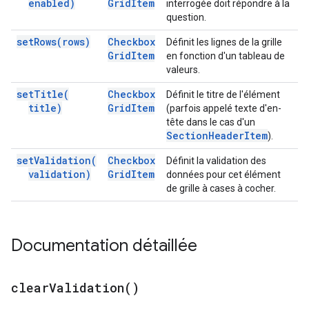
enabled)
Grid
Item
interrogée doit répondre à la
question.
set
Rows(
rows)
Checkbox
Définit les lignes de la grille
Grid
Item
en fonction d'un tableau de
valeurs.
set
Title(
Checkbox
Définit le titre de l'élément
title)
Grid
Item
(parfois appelé texte d'en-
tête dans le cas d'un
Section
Header
Item
).
set
Validation(
Checkbox
Définit la validation des
validation)
Grid
Item
données pour cet élément
de grille à cases à cocher.
Documentation détaillée
clear
Validation(
)