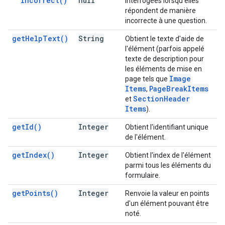
Incorrect(
)
null
interrogées lorsqu'elles
répondent de manière
incorrecte à une question.
get
Help
Text(
)
String
Obtient le texte d'aide de
l'élément (parfois appelé
texte de description pour
les éléments de mise en
Image
page tels que
Items
Page
Break
Items
,
Section
Header
et
Items
).
get
Id(
)
Integer
Obtient l'identifiant unique
de l'élément.
get
Index(
)
Integer
Obtient l'index de l'élément
parmi tous les éléments du
formulaire.
get
Points(
)
Integer
Renvoie la valeur en points
d'un élément pouvant être
noté.