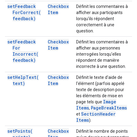
set
Feedback
Checkbox
Définit les commentaires à
For
Correct(
Item
afficher aux participants
feedback)
lorsqu'ils répondent
correctement à une
question.
set
Feedback
Checkbox
Définit les commentaires à
For
Item
afficher aux personnes
Incorrect(
interrogées lorsqu'elles
feedback)
répondent de manière
incorrecte à une question.
set
Help
Text(
Checkbox
Définit le texte d'aide de
text)
Item
l'élément (parfois appelé
texte de description pour
les éléments de mise en
Image
page tels que
Items
Page
Break
Items
,
Section
Header
et
Items
).
set
Points(
Checkbox
Définit le nombre de points