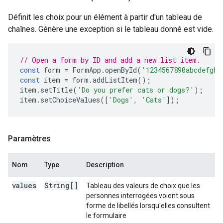
Définit les choix pour un élément à partir d'un tableau de
chaînes. Génère une exception si le tableau donné est vide.
// Open a form by ID and add a new list item.
const
form
=
FormApp
.
openById
(
'1234567890abcdefghi
const
item
=
form
.
addListItem
();
item
.
setTitle
(
'Do you prefer cats or dogs?'
);
item
.
setChoiceValues
([
'Dogs'
,
'Cats'
]);
Paramètres
Nom
Type
Description
values
String[]
Tableau des valeurs de choix que les
personnes interrogées voient sous
forme de libellés lorsqu'elles consultent
le formulaire