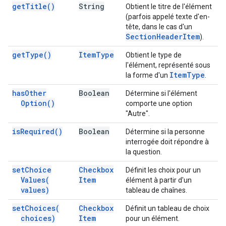
get
Title(
)
String
Obtient le titre de l'élément
(parfois appelé texte d'en-
tête, dans le cas d'un
Section
Header
Item
).
get
Type(
)
Item
Type
Obtient le type de
l'élément, représenté sous
Item
Type
la forme d'un
.
has
Other
Boolean
Détermine si l'élément
Option(
)
comporte une option
"Autre".
is
Required(
)
Boolean
Détermine si la personne
interrogée doit répondre à
la question.
set
Choice
Checkbox
Définit les choix pour un
Values(
Item
élément à partir d'un
values)
tableau de chaînes.
set
Choices(
Checkbox
Définit un tableau de choix
choices)
Item
pour un élément.