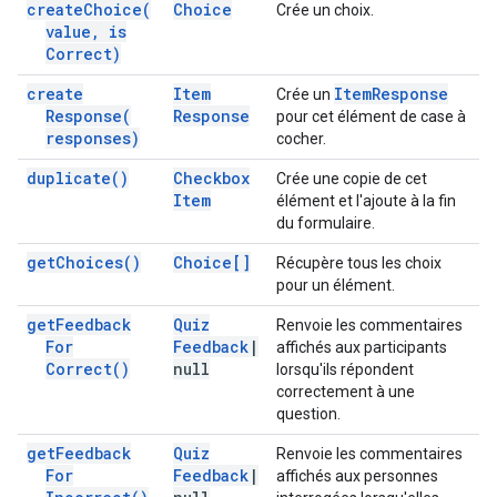
create
Choice(
Choice
Crée un choix.
value
,
is
Correct)
create
Item
Item
Response
Crée un
Response(
Response
pour cet élément de case à
responses)
cocher.
duplicate(
)
Checkbox
Crée une copie de cet
Item
élément et l'ajoute à la fin
du formulaire.
get
Choices(
)
Choice[]
Récupère tous les choix
pour un élément.
get
Feedback
Quiz
Renvoie les commentaires
For
Feedback
|
affichés aux participants
Correct(
)
null
lorsqu'ils répondent
correctement à une
question.
get
Feedback
Quiz
Renvoie les commentaires
For
Feedback
|
affichés aux personnes