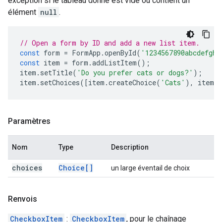
exception si le tableau donné est vide ou contient un
élément
null
.
// Open a form by ID and add a new list item.
const
form
=
FormApp
.
openById
(
'1234567890abcdefghi
const
item
=
form
.
addListItem
();
item
.
setTitle
(
'Do you prefer cats or dogs?'
);
item
.
setChoices
([
item
.
createChoice
(
'Cats'
),
item
.
c
Paramètres
Nom
Type
Description
choices
Choice[]
un large éventail de choix
Renvois
CheckboxItem
:
CheckboxItem
, pour le chaînage