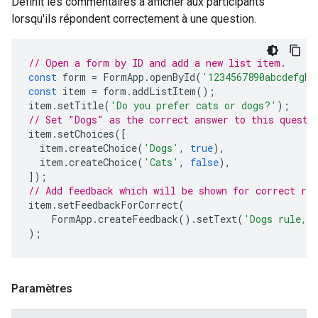
Définit les commentaires à afficher aux participants
lorsqu'ils répondent correctement à une question.
// Open a form by ID and add a new list item.
const
form
=
FormApp
.
openById
(
'1234567890abcdefghi
const
item
=
form
.
addListItem
();
item
.
setTitle
(
'Do you prefer cats or dogs?'
);
// Set "Dogs" as the correct answer to this questi
item
.
setChoices
([
item
.
createChoice
(
'Dogs'
,
true
),
item
.
createChoice
(
'Cats'
,
false
),
]);
// Add feedback which will be shown for correct re
item
.
setFeedbackForCorrect
(
FormApp
.
createFeedback
().
setText
(
'Dogs rule, 
);
Paramètres