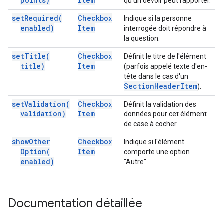
points)
Item
qu'un devoir peut rapporter.
set
Required(
Checkbox
Indique si la personne
enabled)
Item
interrogée doit répondre à
la question.
set
Title(
Checkbox
Définit le titre de l'élément
title)
Item
(parfois appelé texte d'en-
tête dans le cas d'un
Section
Header
Item
).
set
Validation(
Checkbox
Définit la validation des
validation)
Item
données pour cet élément
de case à cocher.
show
Other
Checkbox
Indique si l'élément
Option(
Item
comporte une option
enabled)
"Autre".
Documentation détaillée