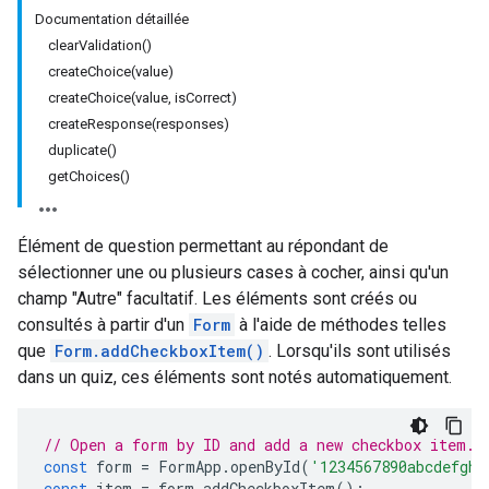
Documentation détaillée
clearValidation()
createChoice(value)
createChoice(value, isCorrect)
createResponse(responses)
duplicate()
getChoices()
Élément de question permettant au répondant de
sélectionner une ou plusieurs cases à cocher, ainsi qu'un
champ "Autre" facultatif. Les éléments sont créés ou
consultés à partir d'un
Form
à l'aide de méthodes telles
que
Form.addCheckboxItem()
. Lorsqu'ils sont utilisés
dans un quiz, ces éléments sont notés automatiquement.
// Open a form by ID and add a new checkbox item.
const
form
=
FormApp
.
openById
(
'1234567890abcdefghi
const
item
=
form
.
addCheckboxItem
();