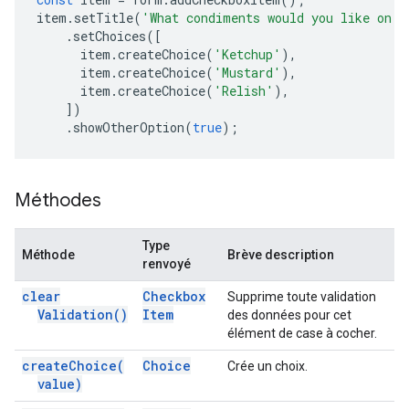
item
.
setTitle
(
'What condiments would you like on y
.
setChoices
([
item
.
createChoice
(
'Ketchup'
),
item
.
createChoice
(
'Mustard'
),
item
.
createChoice
(
'Relish'
),
])
.
showOtherOption
(
true
);
Méthodes
Type
Méthode
Brève description
renvoyé
clear
Checkbox
Supprime toute validation
Validation(
)
Item
des données pour cet
élément de case à cocher.
create
Choice(
Choice
Crée un choix.
value)