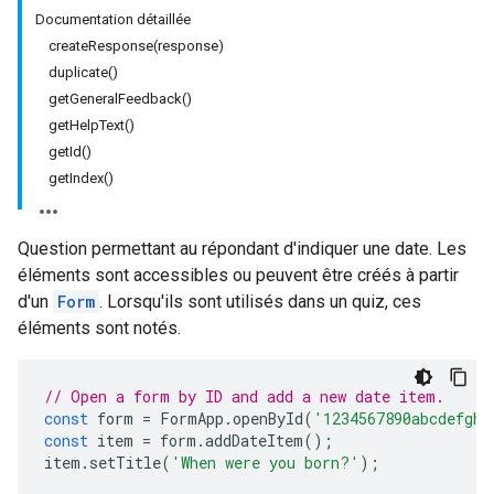
Documentation détaillée
createResponse(response)
duplicate()
getGeneralFeedback()
getHelpText()
getId()
getIndex()
Question permettant au répondant d'indiquer une date. Les
éléments sont accessibles ou peuvent être créés à partir
d'un
Form
. Lorsqu'ils sont utilisés dans un quiz, ces
éléments sont notés.
// Open a form by ID and add a new date item.
const
form
=
FormApp
.
openById
(
'1234567890abcdefghi
const
item
=
form
.
addDateItem
();
item
.
setTitle
(
'When were you born?'
);