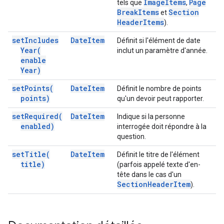
Image
Items
Page
tels que
,
Break
Items
Section
et
Header
Items
).
set
Includes
Date
Item
Définit si l'élément de date
Year(
inclut un paramètre d'année.
enable
Year)
set
Points(
Date
Item
Définit le nombre de points
points)
qu'un devoir peut rapporter.
set
Required(
Date
Item
Indique si la personne
enabled)
interrogée doit répondre à la
question.
set
Title(
Date
Item
Définit le titre de l'élément
title)
(parfois appelé texte d'en-
tête dans le cas d'un
Section
Header
Item
).