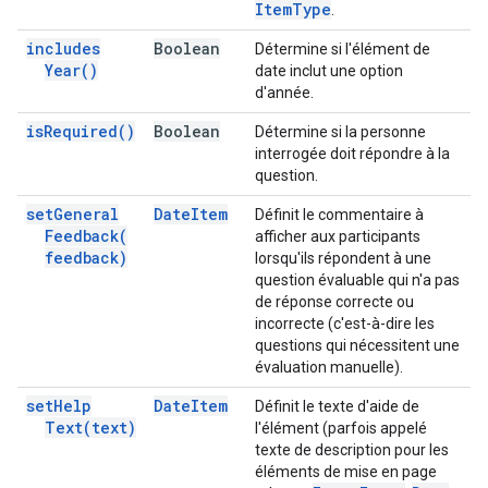
Item
Type
.
includes
Boolean
Détermine si l'élément de
Year(
)
date inclut une option
d'année.
is
Required(
)
Boolean
Détermine si la personne
interrogée doit répondre à la
question.
set
General
Date
Item
Définit le commentaire à
Feedback(
afficher aux participants
feedback)
lorsqu'ils répondent à une
question évaluable qui n'a pas
de réponse correcte ou
incorrecte (c'est-à-dire les
questions qui nécessitent une
évaluation manuelle).
set
Help
Date
Item
Définit le texte d'aide de
Text(
text)
l'élément (parfois appelé
texte de description pour les
éléments de mise en page