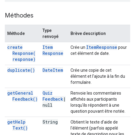
Méthodes
Type
Méthode
Brève description
renvoyé
create
Item
Item
Response
Crée un
pour
Response(
Response
cet élément de date.
response)
duplicate(
)
Date
Item
Crée une copie de cet
élément et l'ajoute à la fin du
formulaire.
get
General
Quiz
Renvoie les commentaires
Feedback(
)
Feedback
|
affichés aux participants
null
lorsqu'ils répondent à une
question pouvant être notée.
get
Help
String
Obtient le texte d'aide de
Text(
)
l'élément (parfois appelé
texte de description pour les