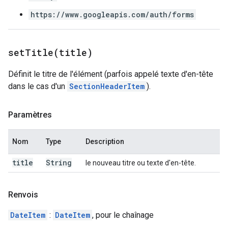
https://www.googleapis.com/auth/forms
setTitle(
title)
Définit le titre de l'élément (parfois appelé texte d'en-tête
dans le cas d'un
SectionHeaderItem
).
Paramètres
Nom
Type
Description
title
String
le nouveau titre ou texte d'en-tête.
Renvois
DateItem
:
DateItem
, pour le chaînage