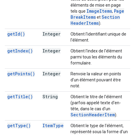
éléments de mise en page
Image
Items
Page
tels que
,
Break
Items
Section
et
Header
Items
).
get
Id(
)
Integer
Obtient l'identifiant unique de
l'élément.
get
Index(
)
Integer
Obtient l'index de l'élément
parmi tous les éléments du
formulaire.
get
Points(
)
Integer
Renvoie la valeur en points
d'un élément pouvant être
noté.
get
Title(
)
String
Obtient le titre de l'élément
(parfois appelé texte d'en-
tête, dans le cas d'un
Section
Header
Item
).
get
Type(
)
Item
Type
Obtient le type de l'élément,
représenté sous la forme d'un