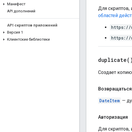
Манифест
Для скриптов, 
API дополнений
областей дейс
API скриптов приложений
https://
Версия 1
https://
Клиентские библиотеки
duplicate(
Создает копию
Возвращаться
DateItem
— ду
Авторизация
Для скриптов, 