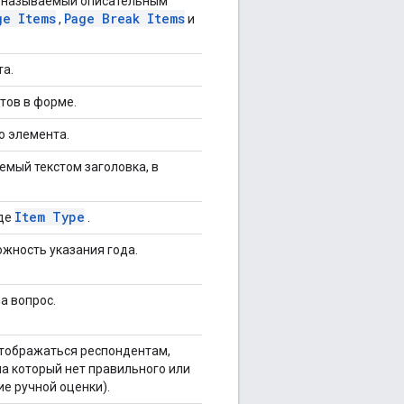
а называемый описательным
ge Items
Page Break Items
,
и
а.
тов в форме.
о элемента.
емый текстом заголовка, в
Item Type
иде
.
жность указания года.
а вопрос.
отображаться респондентам,
на который нет правильного или
ие ручной оценки).