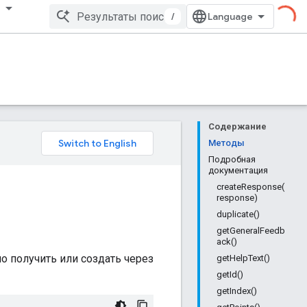
/
Содержание
Методы
Подробная
документация
createResponse(
response)
duplicate()
getGeneralFeedb
ack()
о получить или создать через
getHelpText()
getId()
getIndex()