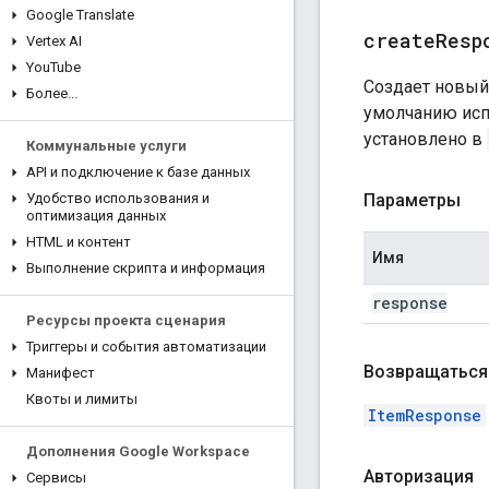
Google Translate
createResp
Vertex AI
You
Tube
Создает новы
Более
.
.
.
умолчанию испо
установлено в
Коммунальные услуги
API и подключение к базе данных
Параметры
Удобство использования и
оптимизация данных
HTML и контент
Имя
Выполнение скрипта и информация
response
Ресурсы проекта сценария
Триггеры и события автоматизации
Возвращаться
Манифест
Квоты и лимиты
ItemResponse
Дополнения Google Workspace
Авторизация
Сервисы