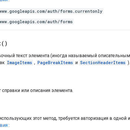
www.googleapis.com/auth/forms.currentonly
www.googleapis.com/auth/forms
t(
)
вочный текст элемента (иногда называемый описательным
как
ImageItems
,
PageBreakItems
и
SectionHeaderItems
).
т справки или описания элемента.
использующих этот метод, требуется авторизация в одной
твия
: