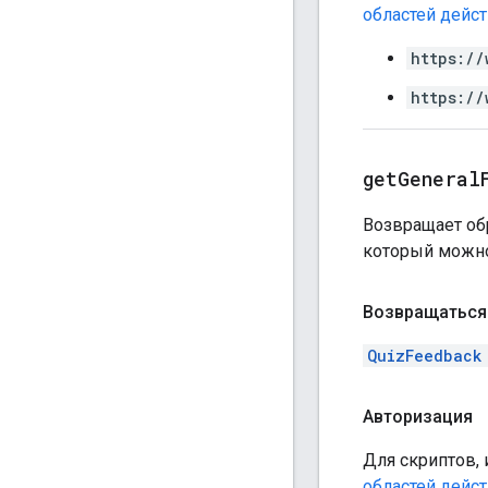
областей дейс
https://
https://
get
General
Возвращает обр
который можно
Возвращаться
QuizFeedback
Авторизация
Для скриптов, 
областей дейс