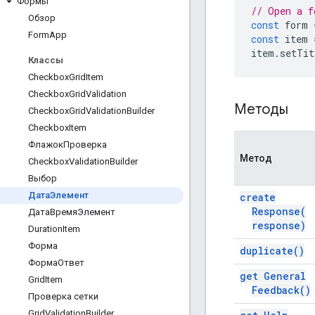
Формы
// Open a f
Обзор
const
form
Form
App
const
item
item
.
setTit
Классы
Checkbox
Grid
Item
Checkbox
Grid
Validation
Методы
Checkbox
Grid
Validation
Builder
Checkbox
Item
ФлажокПроверка
Метод
Checkbox
Validation
Builder
Выбор
ДатаЭлемент
create
Response(
ДатаВремяЭлемент
response)
Duration
Item
Форма
duplicate(
)
ФормаОтвет
get General
Grid
Item
Feedback(
)
Проверка сетки
Grid
Validation
Builder