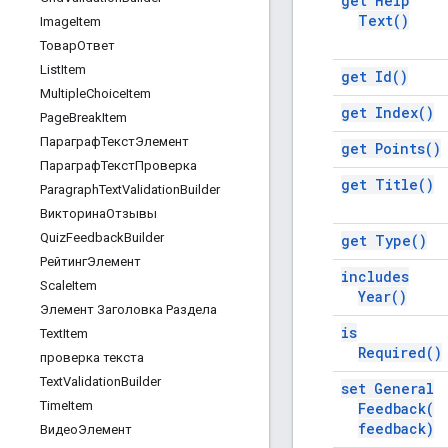
get Help
Text(
)
Image
Item
ТоварОтвет
List
Item
get
Id(
)
Multiple
Choice
Item
get
Index(
)
Page
Break
Item
ПараграфТекстЭлемент
get
Points(
)
ПараграфТекстПроверка
get
Title(
)
Paragraph
Text
Validation
Builder
ВикторинаОтзывы
Quiz
Feedback
Builder
get
Type(
)
РейтингЭлемент
includes
Scale
Item
Year(
)
Элемент Заголовка Раздела
is
Text
Item
Required(
)
проверка текста
Text
Validation
Builder
set General
Time
Item
Feedback(
feedback)
ВидеоЭлемент