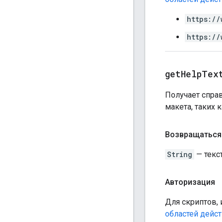
https://
https://
get
Help
Tex
Получает спра
макета, таких 
Возвращаться
String
— текс
Авторизация
Для скриптов, 
областей дейс