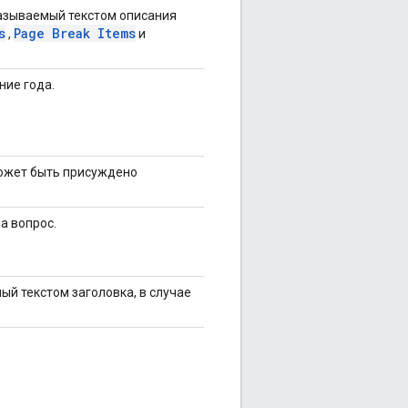
называемый текстом описания
s
Page Break Items
,
и
ние года.
может быть присуждено
а вопрос.
ый текстом заголовка, в случае