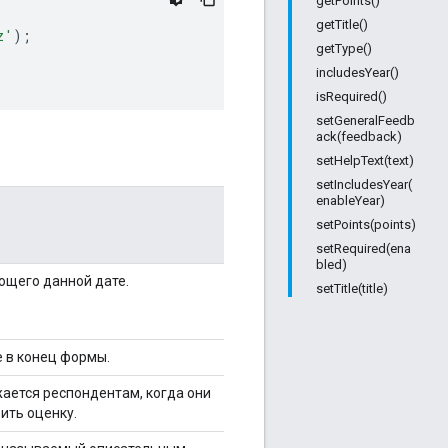
getPoints()
getTitle()
z'
);
getType()
includesYear()
isRequired()
setGeneralFeedb
ack(feedback)
setHelpText(text)
setIncludesYear(
enableYear)
setPoints(points)
setRequired(ena
bled)
ющего данной дате.
setTitle(title)
е в конец формы.
ается респондентам, когда они
ить оценку.