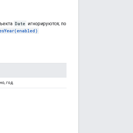
бъекта
Date
игнорируются; по
esYear(enabled)
о, год.