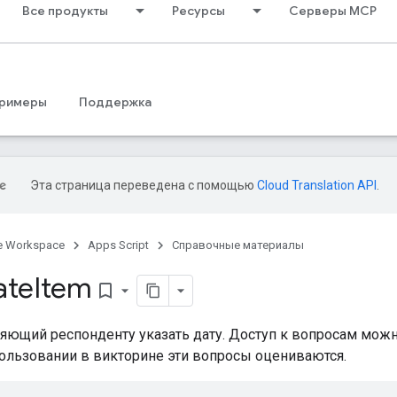
Все продукты
Ресурсы
Серверы MCP
римеры
Поддержка
Эта страница переведена с помощью
Cloud Translation API
.
e Workspace
Apps Script
Справочные материалы
ate
Item
bookmark_border
яющий респонденту указать дату. Доступ к вопросам можн
пользовании в викторине эти вопросы оцениваются.