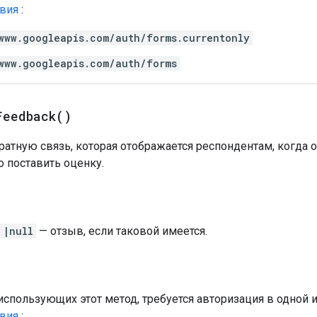
твия
:
www.googleapis.com/auth/forms.currentonly
www.googleapis.com/auth/forms
Feedback(
)
атную связь, которая отображается респондентам, когда о
 поставить оценку.
|null
— отзыв, если таковой имеется.
использующих этот метод, требуется авторизация в одной
твия
: