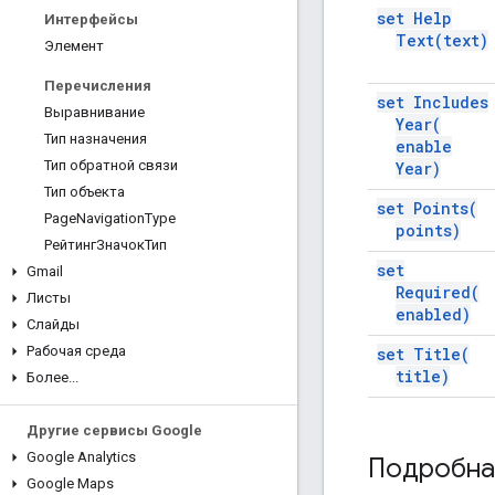
set Help
Интерфейсы
Text(
text)
Элемент
Перечисления
set Includes
Выравнивание
Year(
Тип назначения
enable
Тип обратной связи
Year)
Тип объекта
set
Points(
Page
Navigation
Type
points)
РейтингЗначокТип
set
Gmail
Required(
Листы
enabled)
Слайды
Рабочая среда
set
Title(
title)
Более
.
.
.
Другие сервисы Google
Google Analytics
Подробна
Google Maps