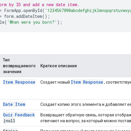
orm by ID and add a new date item.
=
FormApp
.
openById
(
'1234567890abcdefghijklmnopqrstuvwxy
=
form
.
addDateItem
();
le
(
'When were you born?'
);
Тип
возвращаемого
Краткое описание
значения
Item Response
Item Response
Создает новый
, соответству
Date Item
Создает копию этого элемента и добавляет е
Quiz Feedback
Возвращает обратную связь, которая отображ
|
null
отвечают на вопрос, за который можно постав