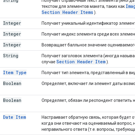
String
Получает справочный текст элемента (иногд
Ima
текстом для элементов макета, таких как
Section Header Items
).
Integer
Получает уникальный идентификатор элемент
Integer
Получает индекс элемента среди всех элемен
Integer
Возвращает балльное значение оцениваемог
String
Получает заголовок элемента (иногда называ
Section Header Item
случае
).
Item Type
Получает тип элемента, представленный в в
Boolean
Определяет, включает ли элемент даты возмо
Boolean
Определяет, обязан ли респондент ответить н
Date Item
Настраивает обратную связь, которая будет 
когда они отвечают на оцениваемый вопрос, 
неправильного ответа (т.е. вопросы, требующ