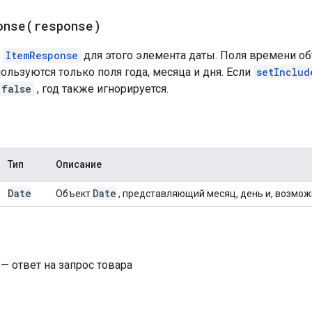
onse(
response)
й
ItemResponse
для этого элемента даты. Поля времени о
льзуются только поля года, месяца и дня. Если
setInclud
false
, год также игнорируется.
Тип
Описание
Date
Date
Объект
, представляющий месяц, день и, возможн
— ответ на запрос товара