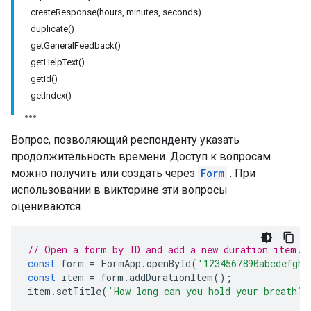
createResponse(hours, minutes, seconds)
duplicate()
getGeneralFeedback()
getHelpText()
getId()
getIndex()
Вопрос, позволяющий респонденту указать
продолжительность времени. Доступ к вопросам
можно получить или создать через
Form
. При
использовании в викторине эти вопросы
оцениваются.
// Open a form by ID and add a new duration item.
const
form
=
FormApp
.
openById
(
'1234567890abcdefghi
const
item
=
form
.
addDurationItem
();
item
.
setTitle
(
'How long can you hold your breath?'