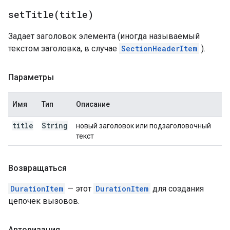
setTitle(
title)
Задает заголовок элемента (иногда называемый
текстом заголовка, в случае
SectionHeaderItem
).
Параметры
Имя
Тип
Описание
title
String
новый заголовок или подзаголовочный
текст
Возвращаться
DurationItem
— этот
DurationItem
для создания
цепочек вызовов.
Авторизация