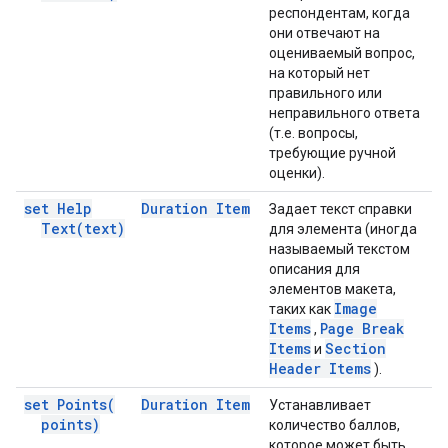
респондентам, когда
они отвечают на
оцениваемый вопрос,
на который нет
правильного или
неправильного ответа
(т.е. вопросы,
требующие ручной
оценки).
set Help
Duration Item
Задает текст справки
Text(
text)
для элемента (иногда
называемый текстом
описания для
элементов макета,
Image
таких как
Items
Page Break
,
Items
Section
и
Header Items
).
set
Points(
Duration Item
Устанавливает
points)
количество баллов,
которое может быть