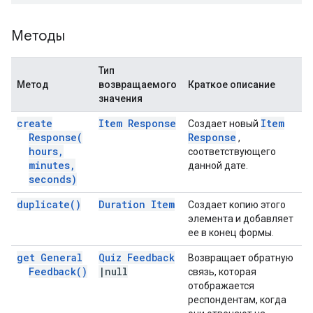
Методы
Тип
Метод
возвращаемого
Краткое описание
значения
create
Item Response
Item
Создает новый
Response(
Response
,
hours
,
соответствующего
minutes
,
данной дате.
seconds)
duplicate(
)
Duration Item
Создает копию этого
элемента и добавляет
ее в конец формы.
get General
Quiz Feedback
Возвращает обратную
Feedback(
)
|
null
связь, которая
отображается
респондентам, когда