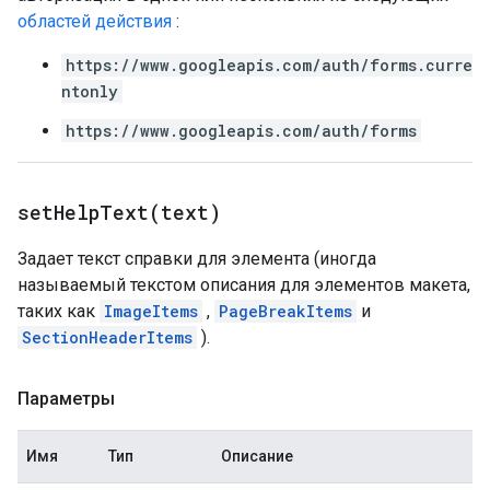
областей действия
:
https://www.googleapis.com/auth/forms.curre
ntonly
https://www.googleapis.com/auth/forms
setHelpText(
text)
Задает текст справки для элемента (иногда
называемый текстом описания для элементов макета,
таких как
ImageItems
,
PageBreakItems
и
SectionHeaderItems
).
Параметры
Имя
Тип
Описание