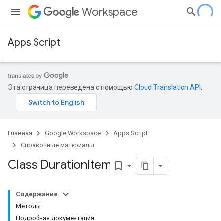
Workspace
Apps Script
Эта страница переведена с помощью
Cloud Translation API
.
Главная
Google Workspace
Apps Script
Справочные материалы
Class Duration
Item
bookmark_border
Содержание
Методы
Подробная документация