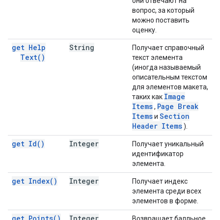
они отвечают на
вопрос, за который
можно поставить
оценку.
get Help
String
Получает справочный
Text(
)
текст элемента
(иногда называемый
описательным текстом
для элементов макета,
Image
таких как
Items
Page Break
,
Items
Section
и
Header Items
).
get
Id(
)
Integer
Получает уникальный
идентификатор
элемента.
get
Index(
)
Integer
Получает индекс
элемента среди всех
элементов в форме.
get
Points(
)
Integer
Возвращает балльное