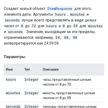
Создает новый объект
ItemResponse
для этого
элемента даты. Аргументы
hours
,
minutes
и
seconds
лучше всего представлять в виде целых
чисел от
0
до
72
для
hours
и
0
до
59
для
minutes
и
seconds
. Значения, выходящие за эти пределы,
ограничиваются: например,
24, 60, 90
интерпретируется как 24:59:59.
Параметры
Имя
Тип
Описание
hours
Integer
часы, представленные целым
0
72
числом от
до
minutes
Integer
минуты, представленные целым
0
59
числом от
до
seconds
Integer
секунды, представленные целым