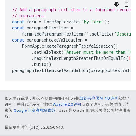
// Add a paragraph text item to a form and require
// characters.
const
form
=
FormApp
.
create
(
'My Form'
);
const
paragraphTextItem
=
form
.
addParagraphTextItem
().
setTitle
(
'Describ
const
paragraphtextValidation
=
FormApp
.
createParagraphTextValidation
()
.
setHelpText
(
'Answer must be more than 100
.
requireTextLengthGreaterThanOrEqualTo
(
100
.
build
();
paragraphTextItem
.
setValidation
(
paragraphtextValid
如未另行说明，那么本页面中的内容已根据
知识共享署名 4.0 许可
获得了
许可，并且代码示例已根据
Apache 2.0 许可
获得了许可。有关详情，请
参阅
Google 开发者网站政策
。Java 是 Oracle 和/或其关联公司的注册商
标。
最后更新时间 (UTC)：2026-04-13。