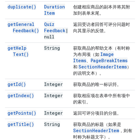
duplicate(
)
Duration
创建相应商品的副本并将其附
Item
加到表单末尾。
get
General
Quiz
返回受访者回答可评分问题时
Feedback(
)
Feedback
|
向其显示的反馈。
null
get
Help
String
获取商品的帮助文本（有时称
Text(
)
Image
为布局项（如
Items
Page
Break
Items
、
Section
Header
Items
和
）
的说明文本）。
get
Id(
)
Integer
获取商品的唯一标识符。
get
Index(
)
Integer
获取相应项在表单中所有项中
的索引。
get
Points(
)
Integer
返回可评分项目的分值。
get
Title(
)
String
获取商品的标题（如果是
Section
Header
Item
，则有
时称为标题文字）。