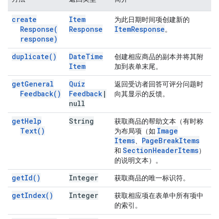
create
Item
为此日期时间项创建新的
Response(
Response
Item
Response
。
response)
duplicate(
)
Date
Time
创建相应商品的副本并将其附
Item
加到表单末尾。
get
General
Quiz
返回受访者回答可评分问题时
Feedback(
)
Feedback
|
向其显示的反馈。
null
get
Help
String
获取商品的帮助文本（有时称
Text(
)
Image
为布局项（如
Items
Page
Break
Items
、
Section
Header
Items
和
）
的说明文本）。
get
Id(
)
Integer
获取商品的唯一标识符。
get
Index(
)
Integer
获取相应项在表单中所有项中
的索引。