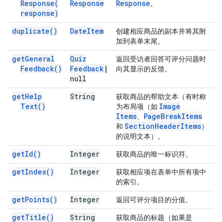
Response(
Response
Response
。
response)
duplicate(
)
Date
Item
创建相应商品的副本并将其附
加到表单末尾。
get
General
Quiz
返回受访者回答可评分问题时
Feedback(
)
Feedback
|
向其显示的反馈。
null
get
Help
String
获取商品的帮助文本（有时称
Text(
)
Image
为布局项（如
Items
Page
Break
Items
、
Section
Header
Items
和
）
的说明文本）。
get
Id(
)
Integer
获取商品的唯一标识符。
get
Index(
)
Integer
获取相应项在表单中所有项中
的索引。
get
Points(
)
Integer
返回可评分项目的分值。
get
Title(
)
String
获取商品的标题（如果是