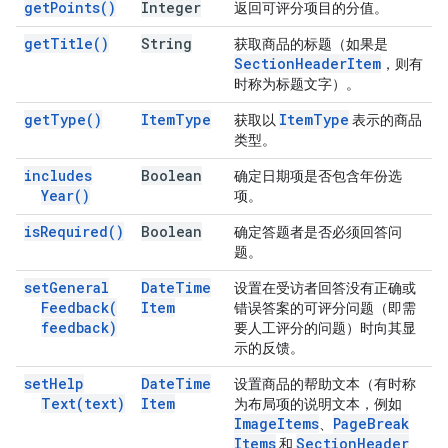
get
Points(
)
Integer
返回可评分项目的分值。
get
Title(
)
String
获取商品的标题（如果是
Section
Header
Item
，则有
时称为标题文字）。
get
Type(
)
Item
Type
Item
Type
获取以
表示的商品
类型。
includes
Boolean
确定日期项是否包含年份选
Year(
)
项。
is
Required(
)
Boolean
确定答题者是否必须回答问
题。
set
General
Date
Time
设置在受访者回答没有正确或
Feedback(
Item
错误答案的可评分问题（即需
feedback)
要人工评分的问题）时向其显
示的反馈。
set
Help
Date
Time
设置商品的帮助文本（有时称
Text(
text)
Item
为布局项的说明文本，例如
Image
Items
Page
Break
、
Items
Section
Header
和