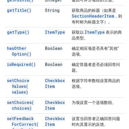
返回可评分项目的分值。
get
Title(
)
String
获取商品的标题（如果是
Section
Header
Item
，则
有时称为标题文字）。
get
Type(
)
Item
Type
Item
Type
获取以
表示的商
品类型。
has
Other
Boolean
确定相应项是否具有“其他”
Option(
)
选项。
is
Required(
)
Boolean
确定答题者是否必须回答问
题。
set
Choice
Checkbox
根据字符串数组设置商品的
Values(
Item
选项。
values)
set
Choices(
Checkbox
为项设置一个选项数组。
choices)
Item
set
Feedback
Checkbox
设置当回答者正确回答问题
For
Correct(
Item
时向其显示的反馈。