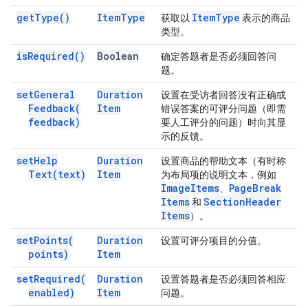
get
Type(
)
Item
Type
Item
Type
获取以
表示的商品
类型。
is
Required(
)
Boolean
确定答题者是否必须回答问
题。
set
General
Duration
设置在受访者回答没有正确或
Feedback(
Item
错误答案的可评分问题（即需
feedback)
要人工评分的问题）时向其显
示的反馈。
set
Help
Duration
设置商品的帮助文本（有时称
Text(
text)
Item
为布局项的说明文本，例如
Image
Items
Page
Break
、
Items
Section
Header
和
Items
）。
set
Points(
Duration
设置可评分项目的分值。
points)
Item
set
Required(
Duration
设置答题者是否必须回答相应
enabled)
Item
问题。