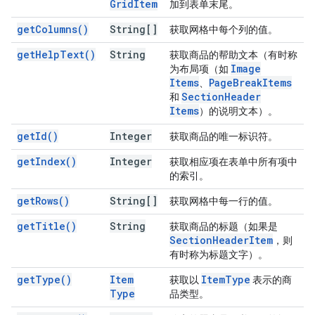
Grid
Item
加到表单末尾。
get
Columns(
)
String[]
获取网格中每个列的值。
get
Help
Text(
)
String
获取商品的帮助文本（有时称
Image
为布局项（如
Items
Page
Break
Items
、
Section
Header
和
Items
）的说明文本）。
get
Id(
)
Integer
获取商品的唯一标识符。
get
Index(
)
Integer
获取相应项在表单中所有项中
的索引。
get
Rows(
)
String[]
获取网格中每一行的值。
get
Title(
)
String
获取商品的标题（如果是
Section
Header
Item
，则
有时称为标题文字）。
get
Type(
)
Item
Item
Type
获取以
表示的商
Type
品类型。