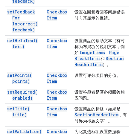
feedback)
set
Feedback
Checkbox
设置在回复者回答问题错误
For
Item
时向其显示的反馈。
Incorrect(
feedback)
set
Help
Text(
Checkbox
设置商品的帮助文本（有时
text)
Item
称为布局项的说明文本，例
Image
Items
Page
如
、
Break
Items
Section
和
Header
Items
）。
set
Points(
Checkbox
设置可评分项目的分值。
points)
Item
set
Required(
Checkbox
设置答题者是否必须回答相
enabled)
Item
应问题。
set
Title(
Checkbox
设置商品的标题（如果是
title)
Item
Section
Header
Item
，有
时称为标题文字）。
set
Validation(
Checkbox
为此复选框项设置数据验