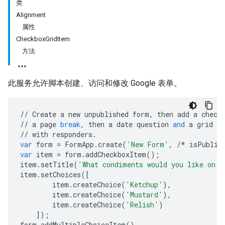
类
Alignment
属性
CheckboxGridItem
方法
此服务允许脚本创建、访问和修改 Google 表单。
//
Create
a
new
unpublished
form
,
then
add
a
check
//
a
page
break
,
then
a
date
question
and
a
grid
of
//
with
responders
.
var
form
=
FormApp
.
create
(
'New Form'
,
/*
isPublis
var
item
=
form
.
addCheckboxItem
();
item
.
setTitle
(
'What condiments would you like on y
item
.
setChoices
([
item
.
createChoice
(
'Ketchup'
),
item
.
createChoice
(
'Mustard'
),
item
.
createChoice
(
'Relish'
)
]);
form
.
addMultipleChoiceItem
()