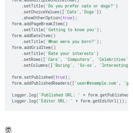
.
setTitle
(
'Do you prefer cats or dogs?'
)
.
setChoiceValues
([
'Cats'
,
'Dogs'
])
.
showOtherOption
(
true
);
form
.
addPageBreakItem
()
.
setTitle
(
'Getting to know you'
);
form
.
addDateItem
()
.
setTitle
(
'When were you born?'
);
form
.
addGridItem
()
.
setTitle
(
'Rate your interests'
)
.
setRows
([
'Cars'
,
'Computers'
,
'Celebrities'
]
.
setColumns
([
'Boring'
,
'So-so'
,
'Interesting'
form
.
setPublished
(
true
);
form
.
addPublishedReaders
([
'user@example.com'
,
'gr
Logger
.
log
(
'Published URL: '
+
form
.
getPublishedU
Logger
.
log
(
'Editor URL: '
+
form
.
getEditUrl
());
类