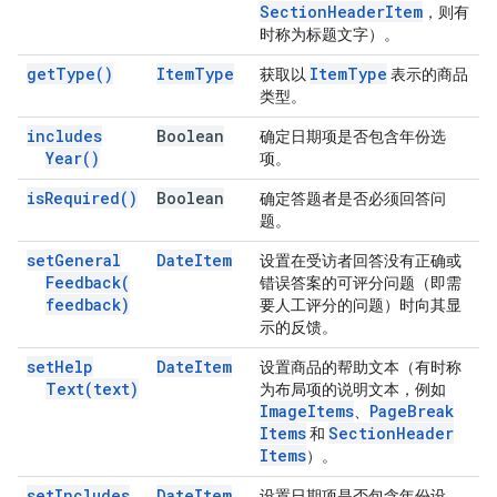
Section
Header
Item
，则有
时称为标题文字）。
get
Type(
)
Item
Type
Item
Type
获取以
表示的商品
类型。
includes
Boolean
确定日期项是否包含年份选
Year(
)
项。
is
Required(
)
Boolean
确定答题者是否必须回答问
题。
set
General
Date
Item
设置在受访者回答没有正确或
Feedback(
错误答案的可评分问题（即需
feedback)
要人工评分的问题）时向其显
示的反馈。
set
Help
Date
Item
设置商品的帮助文本（有时称
Text(
text)
为布局项的说明文本，例如
Image
Items
Page
Break
、
Items
Section
Header
和
Items
）。
set
Includes
Date
Item
设置日期项是否包含年份设