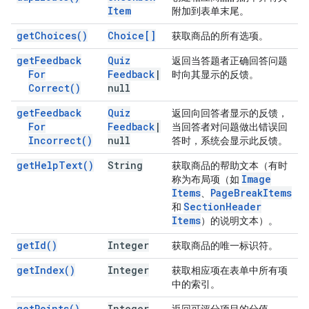
Item
附加到表单末尾。
get
Choices(
)
Choice[]
获取商品的所有选项。
get
Feedback
Quiz
返回当答题者正确回答问题
For
Feedback
|
时向其显示的反馈。
Correct(
)
null
get
Feedback
Quiz
返回向回答者显示的反馈，
For
Feedback
|
当回答者对问题做出错误回
Incorrect(
)
null
答时，系统会显示此反馈。
get
Help
Text(
)
String
获取商品的帮助文本（有时
Image
称为布局项（如
Items
Page
Break
Items
、
Section
Header
和
Items
）的说明文本）。
get
Id(
)
Integer
获取商品的唯一标识符。
get
Index(
)
Integer
获取相应项在表单中所有项
中的索引。
get
Points(
)
Integer