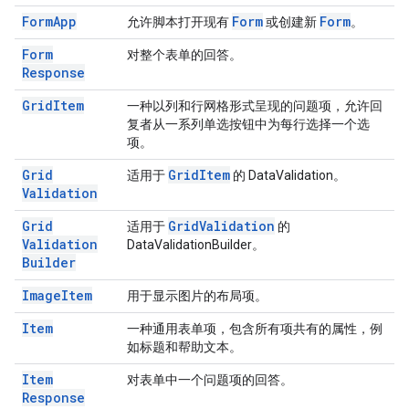
Form
App
Form
Form
允许脚本打开现有
或创建新
。
Form
对整个表单的回答。
Response
Grid
Item
一种以列和行网格形式呈现的问题项，允许回
复者从一系列单选按钮中为每行选择一个选
项。
Grid
Grid
Item
适用于
的 DataValidation。
Validation
Grid
Grid
Validation
适用于
的
Validation
DataValidationBuilder。
Builder
Image
Item
用于显示图片的布局项。
Item
一种通用表单项，包含所有项共有的属性，例
如标题和帮助文本。
Item
对表单中一个问题项的回答。
Response