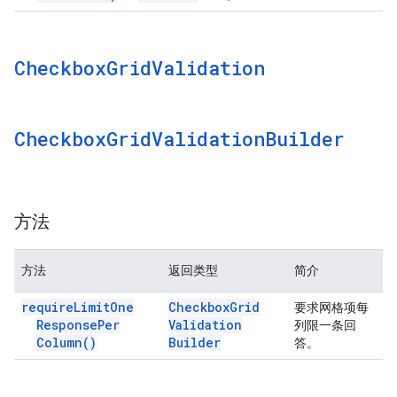
Checkbox
Grid
Validation
Checkbox
Grid
Validation
Builder
方法
方法
返回类型
简介
require
Limit
One
Checkbox
Grid
要求网格项每
Response
Per
Validation
列限一条回
Column(
)
Builder
答。