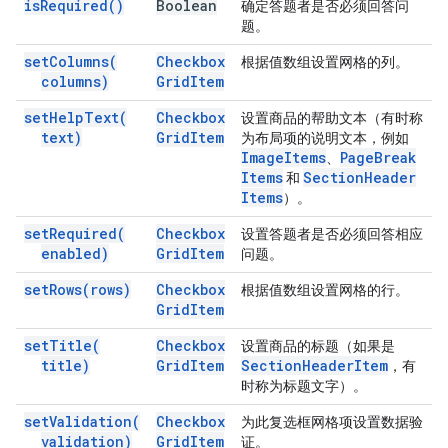
is
Required(
)
Boolean
确定答题者是否必须回答问
题。
set
Columns(
Checkbox
根据值数组设置网格的列。
columns)
Grid
Item
set
Help
Text(
Checkbox
设置商品的帮助文本（有时称
text)
Grid
Item
为布局项的说明文本，例如
Image
Items
Page
Break
、
Items
Section
Header
和
Items
）。
set
Required(
Checkbox
设置答题者是否必须回答相应
enabled)
Grid
Item
问题。
set
Rows(
rows)
Checkbox
根据值数组设置网格的行。
Grid
Item
set
Title(
Checkbox
设置商品的标题（如果是
title)
Grid
Item
Section
Header
Item
，有
时称为标题文字）。
set
Validation(
Checkbox
为此复选框网格项设置数据验
validation)
Grid
Item
证。