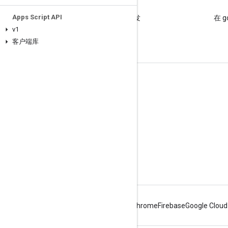
博客
Apps Script API
阅读 Google Workspace 开发
在 g
者博客
v1
客户端库
面向开发者的 Google Workspace
平台概览
开发者产品
版本说明
开发者支持
服务条款
Android
Chrome
Firebase
Google Cloud