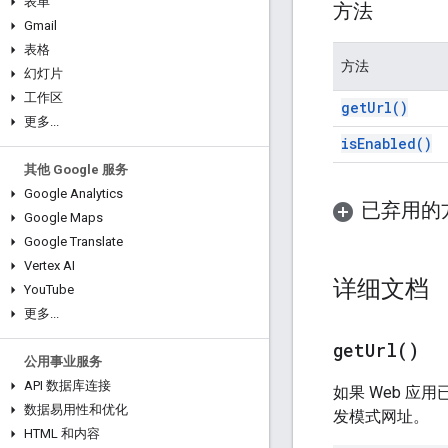
表单
方法
Gmail
表格
方法
幻灯片
工作区
get
Url(
)
更多
.
.
.
is
Enabled(
)
其他 Google 服务
Google Analytics
已弃用的
Google Maps
Google Translate
Vertex AI
详细文档
You
Tube
更多
.
.
.
get
Url(
)
公用事业服务
API 数据库连接
如果 Web 
数据易用性和优化
发模式网址。
HTML 和内容