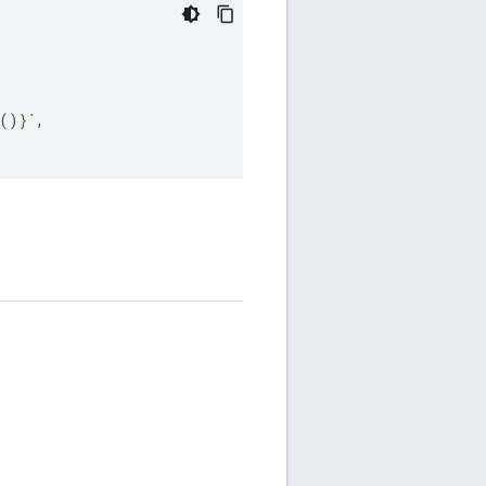
()
}
`
,