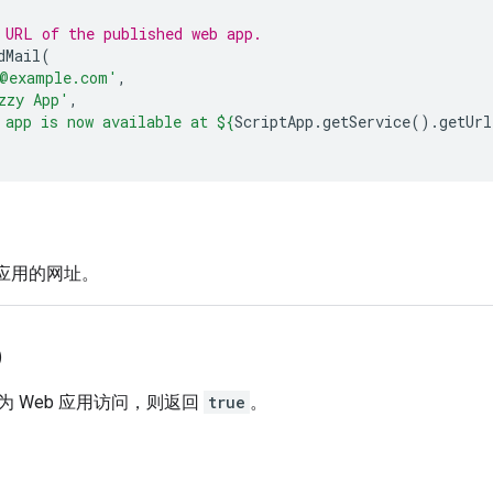
 URL of the published web app.
dMail
(
@example.com'
,
zzy App'
,
 app is now available at 
${
ScriptApp
.
getService
().
getUrl
b 应用的网址。
)
 Web 应用访问，则返回
true
。