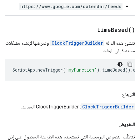
https://www.google.com/calendar/feeds
time
Based(
)
تنشئ هذه الدالة
ClockTriggerBuilder
وتعرضها لإنشاء مشغّلات
مستندة إلى الوقت.
ScriptApp
.
newTrigger
(
'myFunction'
).
timeBased
().
at
الإرجاع
ClockTriggerBuilder
: ClockTriggerBuilder الجديد.
التفويض
تتطلّب النصوص البرمجية التي تستخدم هذه الطريقة الحصول على إذن