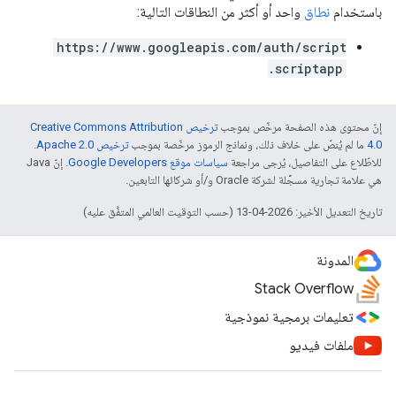
باستخدام
نطاق
واحد أو أكثر من النطاقات التالية:
https://www.googleapis.com/auth/script
.scriptapp
إنّ محتوى هذه الصفحة مرخّص بموجب
ترخيص Creative Commons Attribution
4.0‏
ما لم يُنصّ على خلاف ذلك، ونماذج الرموز مرخّصة بموجب
ترخيص Apache 2.0‏
.
للاطّلاع على التفاصيل، يُرجى مراجعة
سياسات موقع Google Developers‏
. إنّ Java
هي علامة تجارية مسجَّلة لشركة Oracle و/أو شركائها التابعين.
تاريخ التعديل الأخير: 2026-04-13 (حسب التوقيت العالمي المتفَّق عليه)
المدونة
Stack Overflow
تعليمات برمجية نموذجية
ملفات فيديو