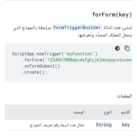
forForm(
key)
تنشئ هذه الدالة
FormTriggerBuilder
مرتبطة بالنموذج الذي
يحمل المعرّف المحدّد وتعرضها.
ScriptApp
.
newTrigger
(
'myFunction'
)
.
forForm
(
'1234567890abcdefghijklmnopqrstuvwxyz
.
onFormSubmit
()
.
create
();
المَعلمات
الاسم
النوع
الوصف
String
key
تمثّل هذه السمة رقم تعريف النموذج.