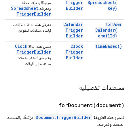
Trigger
Spreadsheet(
مرتبطًا بمعرّف محدّد
Spreadsheet
Builder
key)
وتعرضه.
Trigger
Builder
Calendar
for
User
تعرض هذه الدالة أداة إنشاء
Trigger
Calendar(
لإنشاء مشغّلات التقويم.
Builder
email
Id)
Clock
Clock
time
Based(
)
تنشئ هذه الدالة
Trigger
Builder
Trigger
Builder
وتعرضها لإنشاء مشغّلات
مستندة إلى الوقت.
مستندات تفصيلية
forDocument(
document)
تنشئ هذه الطريقة
DocumentTriggerBuilder
مرتبطًا بالمستند
المحدّد وتعرضه.