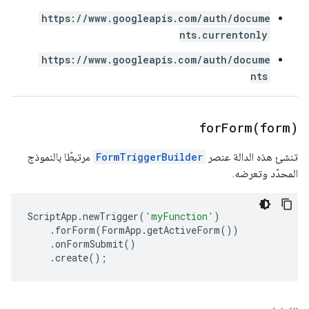
https://www.googleapis.com/auth/docume
nts.currentonly
https://www.googleapis.com/auth/docume
nts
forForm(
form)
تنشئ هذه الدالة عنصر
FormTriggerBuilder
مرتبطًا بالنموذج
المحدّد وتعرضه.
ScriptApp
.
newTrigger
(
'myFunction'
)
.
forForm
(
FormApp
.
getActiveForm
())
.
onFormSubmit
()
.
create
();