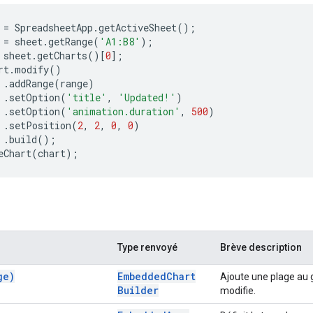
=
SpreadsheetApp
.
getActiveSheet
();
=
sheet
.
getRange
(
'A1:B8'
);
sheet
.
getCharts
()[
0
];
rt
.
modify
()
.
addRange
(
range
)
.
setOption
(
'title'
,
'Updated!'
)
.
setOption
(
'animation.duration'
,
500
)
.
setPosition
(
2
,
2
,
0
,
0
)
.
build
();
eChart
(
chart
);
Type renvoyé
Brève description
ge)
Embedded
Chart
Ajoute une plage au 
Builder
modifie.