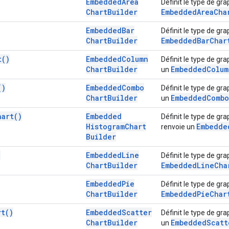
Embedded
Area
Définit le type de gr
Chart
Builder
Embedded
Area
Cha
Embedded
Bar
Définit le type de gr
Chart
Builder
Embedded
Bar
Char
t(
)
Embedded
Column
Définit le type de gr
Chart
Builder
Embedded
Colum
un
(
)
Embedded
Combo
Définit le type de g
Chart
Builder
Embedded
Combo
un
hart(
)
Embedded
Définit le type de gr
Histogram
Chart
Embedde
renvoie un
Builder
)
Embedded
Line
Définit le type de gr
Chart
Builder
Embedded
Line
Cha
Embedded
Pie
Définit le type de gr
Chart
Builder
Embedded
Pie
Char
rt(
)
Embedded
Scatter
Définit le type de gr
Chart
Builder
Embedded
Scatt
un