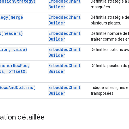
ension
Strategy(
Embedded
Chart
Définit la stratégie à 
Builder
masquées.
tegy(
merge
Embedded
Chart
Définit la stratégie de
Builder
plusieurs plages.
s(
headers)
Embedded
Chart
Définit le nombre de 
Builder
traiter comme des en
tion
,
value)
Embedded
Chart
Définit les options a
Builder
anchor
Row
Pos
,
Embedded
Chart
Définit la position du
os
,
offset
X
,
Builder
Rows
And
Columns(
Embedded
Chart
Indique si les lignes
Builder
transposées.
tion détaillée