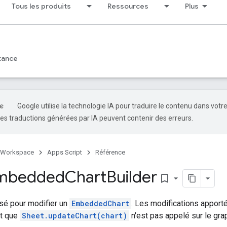
Tous les produits
Ressources
Plus
tance
Google utilise la technologie IA pour traduire le contenu dans votr
es traductions générées par IA peuvent contenir des erreurs.
 Workspace
Apps Script
Référence
Embedded
Chart
Builder
bookmark_border
isé pour modifier un
EmbeddedChart
. Les modifications apport
nt que
Sheet.updateChart(chart)
n'est pas appelé sur le grap