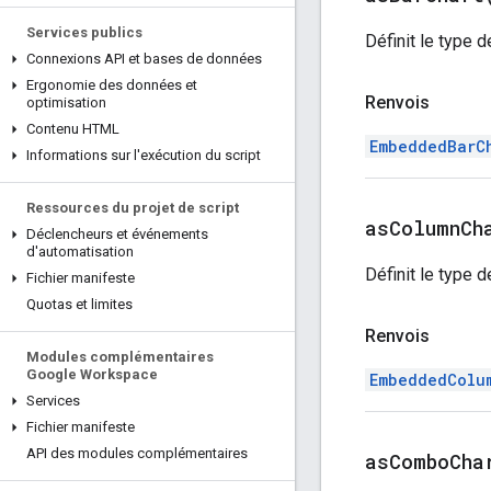
Services publics
Définit le type 
Connexions API et bases de données
Ergonomie des données et
Renvois
optimisation
Contenu HTML
EmbeddedBarC
Informations sur l'exécution du script
Ressources du projet de script
as
Column
Ch
Déclencheurs et événements
d'automatisation
Définit le type 
Fichier manifeste
Quotas et limites
Renvois
Modules complémentaires
Google Workspace
EmbeddedColu
Services
Fichier manifeste
API des modules complémentaires
as
Combo
Cha