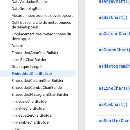
as
Area
Chart(
)
Data
Validation
Builder
Date
Grouping
Rule
Métadonnées pour les développeurs
as
Bar
Chart(
)
Outil de recherche de métadonnées
de développeur
as
Column
Char
Emplacement des métadonnées du
développeur
Dessin
as
Combo
Chart
Embedded
Area
Chart
Builder
Inline
Bar
Chart
Builder
as
Histogram
C
Graphique intégré
Embedded
Chart
Builder
Embedded
Column
Chart
Builder
as
Line
Chart(
Embedded
Combo
Chart
Builder
Embedded
Histogram
Chart
Builder
Inline
Line
Chart
Builder
as
Pie
Chart(
)
Inline
Pie
Chart
Builder
Inline
Scatter
Chart
Builder
as
Scatter
Cha
Inline
Table
Chart
Builder
Filter