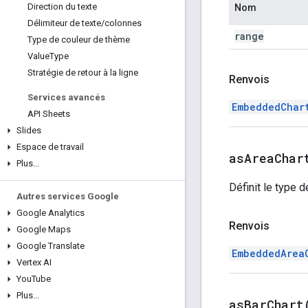
Direction du texte
Nom
Délimiteur de texte
/
colonnes
range
Type de couleur de thème
Value
Type
Stratégie de retour à la ligne
Renvois
Services avancés
EmbeddedChar
API Sheets
Slides
Espace de travail
as
Area
Char
Plus
.
.
.
Définit le type 
Autres services Google
Google Analytics
Renvois
Google Maps
Google Translate
EmbeddedArea
Vertex AI
You
Tube
Plus
.
.
.
as
Bar
Chart