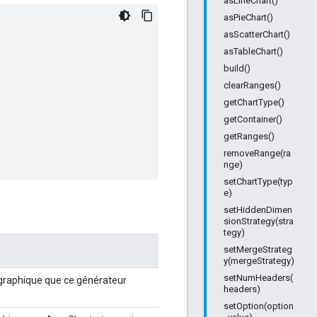
asLineChart()
asPieChart()
asScatterChart()
asTableChart()
build()
clearRanges()
getChartType()
getContainer()
getRanges()
removeRange(ra
nge)
setChartType(typ
e)
setHiddenDimen
sionStrategy(stra
tegy)
setMergeStrateg
y(mergeStrategy)
setNumHeaders(
graphique que ce générateur
headers)
setOption(option