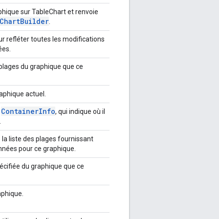
aphique sur TableChart et renvoie
Chart
Builder
.
r refléter toutes les modifications
ées.
plages du graphique que ce
aphique actuel.
Container
Info
e
, qui indique où il
.
la liste des plages fournissant
nnées pour ce graphique.
écifiée du graphique que ce
aphique.