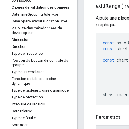
connectées
addRange(
r
Critères de validation des données
Date
Time
Grouping
Rule
Type
Ajoute une plage
Developer
Metadata
Location
Type
graphique.
Visibilité des métadonnées de
développeur
Dimension
const
ss
=
Direction
const
sheet
Type de fréquence
const
chart
Position du bouton de contrôle du
groupe
Type d'interpolation
Fonction de tableau croisé
dynamique
Type de tableau croisé dynamique
sheet
.
inser
Type de protection
Intervalle de recalcul
Date relative
Paramètres
Type de feuille
Sort
Order