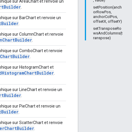
, value)
aphique sur AreaChart et renvoie un
rt
Builder
.
setPosition(anch
orRowPos,
anchorColPos,
aphique sur BarChart et renvoie un
offsetX, offsetY)
t
Builder
.
setTransposeRo
wsAndColumns(t
aphique sur ColumnChart et renvoie
ranspose)
n
Chart
Builder
.
raphique sur ComboChart et renvoie
Chart
Builder
.
aphique sur HistogramChart et
d
Histogram
Chart
Builder
.
aphique sur LineChart et renvoie un
rt
Builder
.
aphique sur PieChart et renvoie un
t
Builder
.
aphique sur ScatterChart et renvoie
er
Chart
Builder
.