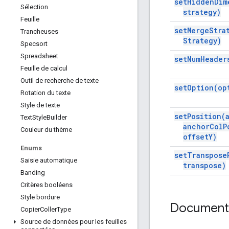
set
Hidden
Dim
Sélection
strategy)
Feuille
set
Merge
Stra
Trancheuses
Strategy)
Specsort
Spreadsheet
set
Num
Header
Feuille de calcul
Outil de recherche de texte
set
Option(
op
Rotation du texte
Style de texte
set
Position(
Text
Style
Builder
anchor
Col
P
Couleur du thème
offset
Y)
Enums
set
Transpose
Saisie automatique
transpose)
Banding
Critères booléens
Style bordure
Documenta
Copier
Coller
Type
Source de données pour les feuilles