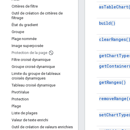
as
Table
Chart
Critères de filtre
Outil de création de critères de
filtrage
build(
)
État du gradient
Groupe
clear
Ranges(
Plage nommée
Image superposée
Protection de la page
get
Chart
Type
Filtre croisé dynamique
get
Container
Groupe croisé dynamique
Limite du groupe de tableaux
croisés dynamiques
get
Ranges(
)
Tableau croisé dynamique
Pivot
Value
remove
Range(
Protection
Plage
Liste de plages
set
Chart
Type
Valeur de texte enrichi
Outil de création de valeurs enrichies