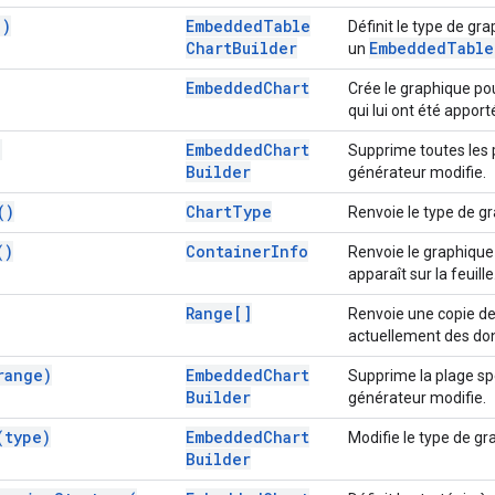
(
)
Embedded
Table
Définit le type de gr
Chart
Builder
Embedded
Table
un
Embedded
Chart
Crée le graphique pou
qui lui ont été apport
)
Embedded
Chart
Supprime toutes les 
Builder
générateur modifie.
(
)
Chart
Type
Renvoie le type de gr
(
)
Container
Info
Renvoie le graphiqu
apparaît sur la feuille
Range[]
Renvoie une copie de 
actuellement des do
range)
Embedded
Chart
Supprime la plage sp
Builder
générateur modifie.
(
type)
Embedded
Chart
Modifie le type de gr
Builder