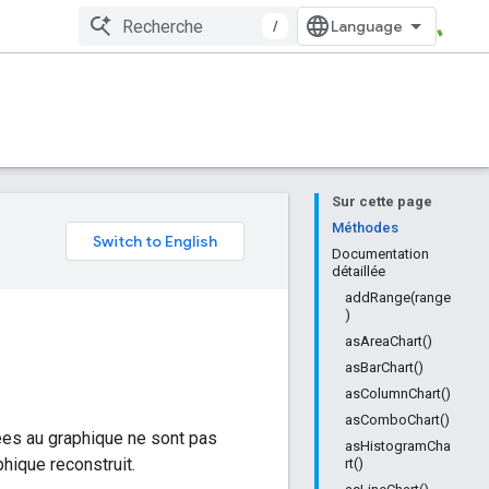
/
Sur cette page
e
Méthodes
Documentation
détaillée
addRange(range
)
asAreaChart()
asBarChart()
asColumnChart()
asComboChart()
ées au graphique ne sont pas
asHistogramCha
hique reconstruit.
rt()