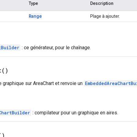
Type
Description
Range
Plage à ajouter.
tBuilder
: ce générateur, pour le chaînage.
t(
)
de graphique sur AreaChart et renvoie un
EmbeddedAreaChartBu
ChartBuilder
: compilateur pour un graphique en aires.
(
)