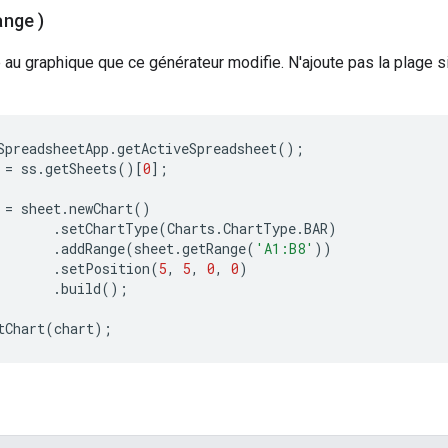
ange)
 au graphique que ce générateur modifie. N'ajoute pas la plage si
SpreadsheetApp
.
getActiveSpreadsheet
();
=
ss
.
getSheets
()[
0
];
=
sheet
.
newChart
()
.
setChartType
(
Charts
.
ChartType
.
BAR
)
.
addRange
(
sheet
.
getRange
(
'A1:B8'
))
.
setPosition
(
5
,
5
,
0
,
0
)
.
build
();
tChart
(
chart
);