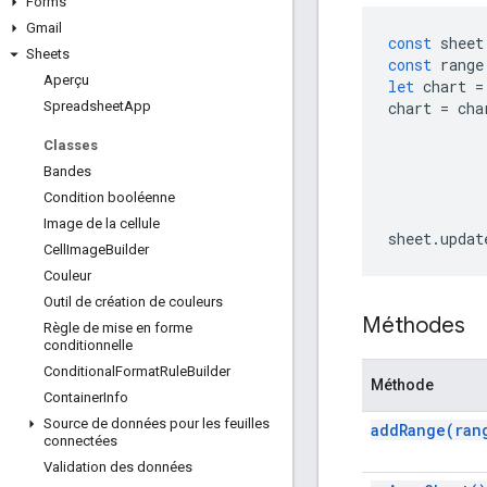
Forms
Gmail
const
sheet
Sheets
const
range
Aperçu
let
chart
=
chart
=
cha
Spreadsheet
App
Classes
Bandes
Condition booléenne
Image de la cellule
sheet
.
updat
Cell
Image
Builder
Couleur
Outil de création de couleurs
Méthodes
Règle de mise en forme
conditionnelle
Conditional
Format
Rule
Builder
Méthode
Container
Info
Source de données pour les feuilles
add
Range(
ran
connectées
Validation des données