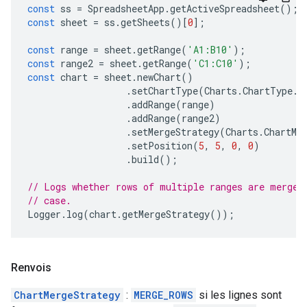
const
ss
=
SpreadsheetApp
.
getActiveSpreadsheet
();
const
sheet
=
ss
.
getSheets
()[
0
];
const
range
=
sheet
.
getRange
(
'A1:B10'
);
const
range2
=
sheet
.
getRange
(
'C1:C10'
);
const
chart
=
sheet
.
newChart
()
.
setChartType
(
Charts
.
ChartType
.
B
.
addRange
(
range
)
.
addRange
(
range2
)
.
setMergeStrategy
(
Charts
.
ChartMe
.
setPosition
(
5
,
5
,
0
,
0
)
.
build
();
// Logs whether rows of multiple ranges are merged
// case.
Logger
.
log
(
chart
.
getMergeStrategy
());
Renvois
ChartMergeStrategy
:
MERGE_ROWS
si les lignes sont