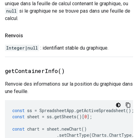
unique dans la feuille de calcul contenant le graphique, ou
null
si le graphique ne se trouve pas dans une feuille de
calcul.
Renvois
Integer|null
: identifiant stable du graphique.
get
Container
Info(
)
Renvoie des informations sur la position du graphique dans
une feuille.
const
ss
=
SpreadsheetApp
.
getActiveSpreadsheet
();
const
sheet
=
ss
.
getSheets
()[
0
];
const
chart
=
sheet
.
newChart
()
.
setChartType
(
Charts
.
ChartType
.
B