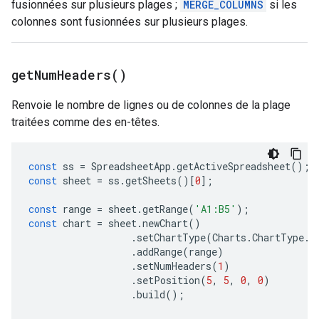
fusionnées sur plusieurs plages ;
MERGE_COLUMNS
si les
colonnes sont fusionnées sur plusieurs plages.
get
Num
Headers(
)
Renvoie le nombre de lignes ou de colonnes de la plage
traitées comme des en-têtes.
const
ss
=
SpreadsheetApp
.
getActiveSpreadsheet
();
const
sheet
=
ss
.
getSheets
()[
0
];
const
range
=
sheet
.
getRange
(
'A1:B5'
);
const
chart
=
sheet
.
newChart
()
.
setChartType
(
Charts
.
ChartType
.
B
.
addRange
(
range
)
.
setNumHeaders
(
1
)
.
setPosition
(
5
,
5
,
0
,
0
)
.
build
();