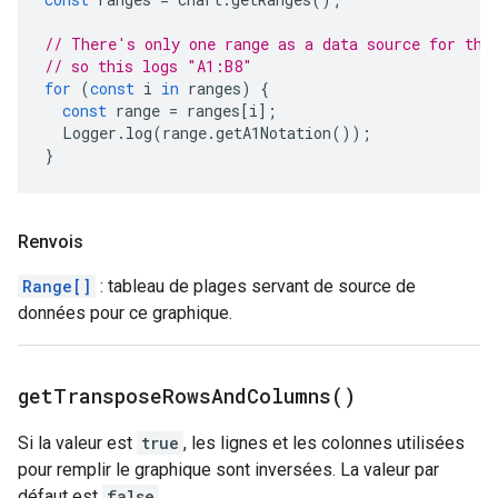
// There's only one range as a data source for thi
// so this logs "A1:B8"
for
(
const
i
in
ranges
)
{
const
range
=
ranges
[
i
];
Logger
.
log
(
range
.
getA1Notation
());
}
Renvois
Range[]
: tableau de plages servant de source de
données pour ce graphique.
get
Transpose
Rows
And
Columns(
)
Si la valeur est
true
, les lignes et les colonnes utilisées
pour remplir le graphique sont inversées. La valeur par
défaut est
false
.