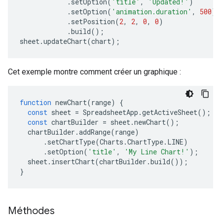
.
setOption
(
'title'
,
'Updated!'
)
.
setOption
(
'animation.duration'
,
500
)
.
setPosition
(
2
,
2
,
0
,
0
)
.
build
();
sheet
.
updateChart
(
chart
);
Cet exemple montre comment créer un graphique :
function
newChart
(
range
)
{
const
sheet
=
SpreadsheetApp
.
getActiveSheet
();
const
chartBuilder
=
sheet
.
newChart
();
chartBuilder
.
addRange
(
range
)
.
setChartType
(
Charts
.
ChartType
.
LINE
)
.
setOption
(
'title'
,
'My Line Chart!'
);
sheet
.
insertChart
(
chartBuilder
.
build
());
}
Méthodes