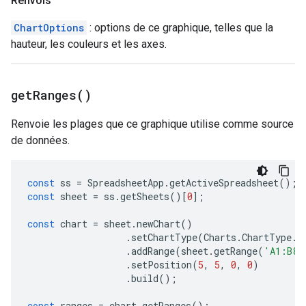
Renvois
ChartOptions
: options de ce graphique, telles que la
hauteur, les couleurs et les axes.
get
Ranges(
)
Renvoie les plages que ce graphique utilise comme source
de données.
const
ss
=
SpreadsheetApp
.
getActiveSpreadsheet
();
const
sheet
=
ss
.
getSheets
()[
0
];
const
chart
=
sheet
.
newChart
()
.
setChartType
(
Charts
.
ChartType
.
B
.
addRange
(
sheet
.
getRange
(
'A1:B8'
.
setPosition
(
5
,
5
,
0
,
0
)
.
build
();
const
ranges
=
chart
.
getRanges
();