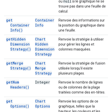
null
ou
si le graphique ne se
trouve pas dans une feuille de
calcul.
get
Container
Renvoie des informations sur
Container
Info
la position du graphique dans
Info(
)
une feuille.
get
Hidden
Chart
Renvoie la stratégie à utiliser
Dimension
Hidden
pour gérer les lignes et
Strategy(
)
Dimension
colonnes masquées.
Strategy
get
Merge
Chart
Renvoie la stratégie de fusion
Strategy(
)
Merge
utilisée lorsqu'il existe
Strategy
plusieurs plages.
get
Num
Integer
Renvoie le nombre de lignes
Headers(
)
ou de colonnes de la plage
traitées comme des en-têtes.
get
Chart
Renvoie les options de ce
Options(
)
Options
graphique, telles que la
hauteur, les couleurs et les