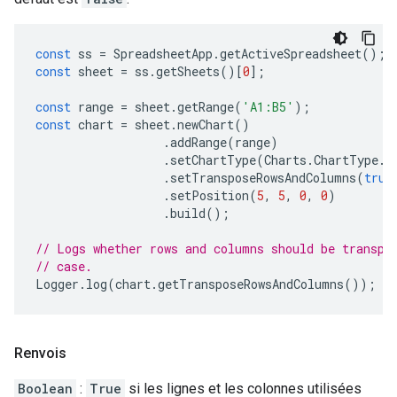
const
ss
=
SpreadsheetApp
.
getActiveSpreadsheet
();
const
sheet
=
ss
.
getSheets
()[
0
];
const
range
=
sheet
.
getRange
(
'A1:B5'
);
const
chart
=
sheet
.
newChart
()
.
addRange
(
range
)
.
setChartType
(
Charts
.
ChartType
.
B
.
setTransposeRowsAndColumns
(
true
.
setPosition
(
5
,
5
,
0
,
0
)
.
build
();
// Logs whether rows and columns should be transpo
// case.
Logger
.
log
(
chart
.
getTransposeRowsAndColumns
());
Renvois
Boolean
:
True
si les lignes et les colonnes utilisées