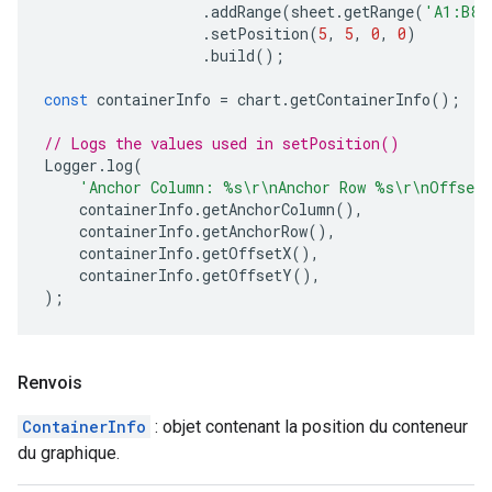
.
addRange
(
sheet
.
getRange
(
'A1:B8'
.
setPosition
(
5
,
5
,
0
,
0
)
.
build
();
const
containerInfo
=
chart
.
getContainerInfo
();
// Logs the values used in setPosition()
Logger
.
log
(
'Anchor Column: %s\r\nAnchor Row %s\r\nOffset
containerInfo
.
getAnchorColumn
(),
containerInfo
.
getAnchorRow
(),
containerInfo
.
getOffsetX
(),
containerInfo
.
getOffsetY
(),
);
Renvois
ContainerInfo
: objet contenant la position du conteneur
du graphique.