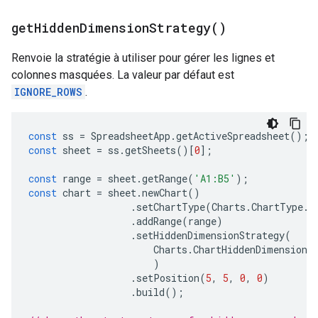
get
Hidden
Dimension
Strategy(
)
Renvoie la stratégie à utiliser pour gérer les lignes et
colonnes masquées. La valeur par défaut est
IGNORE_ROWS
.
const
ss
=
SpreadsheetApp
.
getActiveSpreadsheet
();
const
sheet
=
ss
.
getSheets
()[
0
];
const
range
=
sheet
.
getRange
(
'A1:B5'
);
const
chart
=
sheet
.
newChart
()
.
setChartType
(
Charts
.
ChartType
.
B
.
addRange
(
range
)
.
setHiddenDimensionStrategy
(
Charts
.
ChartHiddenDimensionS
)
.
setPosition
(
5
,
5
,
0
,
0
)
.
build
();