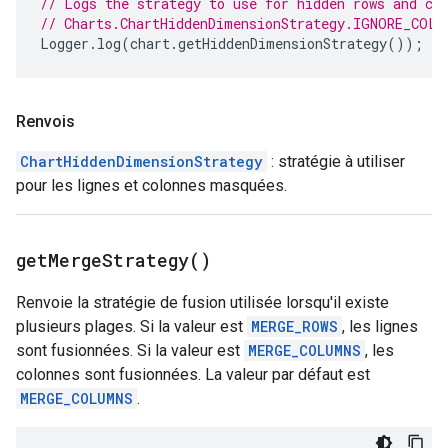
// Logs the strategy to use for hidden rows and co
// Charts.ChartHiddenDimensionStrategy.IGNORE_COLU
Logger
.
log
(
chart
.
getHiddenDimensionStrategy
());
Renvois
ChartHiddenDimensionStrategy
: stratégie à utiliser
pour les lignes et colonnes masquées.
get
Merge
Strategy(
)
Renvoie la stratégie de fusion utilisée lorsqu'il existe
plusieurs plages. Si la valeur est
MERGE_ROWS
, les lignes
sont fusionnées. Si la valeur est
MERGE_COLUMNS
, les
colonnes sont fusionnées. La valeur par défaut est
MERGE_COLUMNS
.