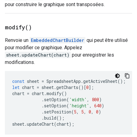
pour construire le graphique sont transposées.
modify(
)
Renvoie un
EmbeddedChartBuilder
qui peut être utilisé
pour modifier ce graphique. Appelez
sheet.updateChart(chart)
pour enregistrer les
modifications.
const
sheet
=
SpreadsheetApp
.
getActiveSheet
();
let
chart
=
sheet
.
getCharts
()[
0
];
chart
=
chart
.
modify
()
.
setOption
(
'width'
,
800
)
.
setOption
(
'height'
,
640
)
.
setPosition
(
5
,
5
,
0
,
0
)
.
build
();
sheet
.
updateChart
(
chart
);