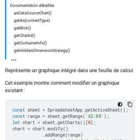
Documentation détaillée
asDataSourceChart()
getAs(contentType)
getBlob()
getChartId()
getContainerInfo()
getHiddenDimensionStrategy()
Représente un graphique intégré dans une feuille de calcul.
Cet exemple montre comment modifier un graphique
existant :
const
sheet
=
SpreadsheetApp
.
getActiveSheet
();
const
range
=
sheet
.
getRange
(
'A2:B8'
);
let
chart
=
sheet
.
getCharts
()[
0
];
chart
=
chart
.
modify
()
.
addRange
(
range
)