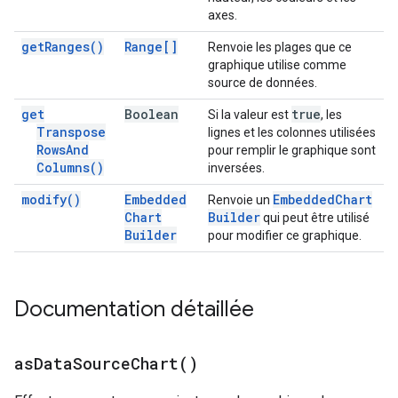
axes.
get
Ranges(
)
Range[]
Renvoie les plages que ce
graphique utilise comme
source de données.
get
Boolean
true
Si la valeur est
, les
Transpose
lignes et les colonnes utilisées
Rows
And
pour remplir le graphique sont
Columns(
)
inversées.
modify(
)
Embedded
Embedded
Chart
Renvoie un
Chart
Builder
qui peut être utilisé
Builder
pour modifier ce graphique.
Documentation détaillée
as
Data
Source
Chart(
)