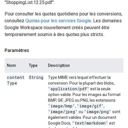
"ShoppingList.12.25.pdf".
Pour consulter les quotas quotidiens pour les conversions,
consultez
Quotas pour les services Google
. Les domaines
Google Workspace nouvellement créés peuvent être
temporairement soumis à des quotas plus stricts.
Paramètres
Nom
Type
Description
content
String
Type MIME vers lequel effectuer la
Type
conversion. Pour la plupart des blobs,
'application
/
pdf'
est la seule
option valide. Pour les images au format
BMP, GIF, JPEG ou PNG, les extensions
'image
/
bmp'
'image
/
gif'
,
,
'image
/
jpeg'
'image
/
png'
ou
sont
également valides. Pour un document
'text
/
markdown'
Google Docs,
est