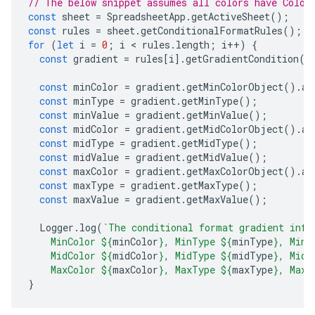
// The below snippet assumes all colors have Color
const
sheet
=
SpreadsheetApp
.
getActiveSheet
();
const
rules
=
sheet
.
getConditionalFormatRules
();
for
(
let
i
=
0
;
i
 < 
rules
.
length
;
i
++
)
{
const
gradient
=
rules
[
i
].
getGradientCondition
()
const
minColor
=
gradient
.
getMinColorObject
().
as
const
minType
=
gradient
.
getMinType
();
const
minValue
=
gradient
.
getMinValue
();
const
midColor
=
gradient
.
getMidColorObject
().
as
const
midType
=
gradient
.
getMidType
();
const
midValue
=
gradient
.
getMidValue
();
const
maxColor
=
gradient
.
getMaxColorObject
().
as
const
maxType
=
gradient
.
getMaxType
();
const
maxValue
=
gradient
.
getMaxValue
();
Logger
.
log
(
`The conditional format gradient info
    MinColor 
${
minColor
}
, MinType 
${
minType
}
, MinV
    MidColor 
${
midColor
}
, MidType 
${
midType
}
, MidV
    MaxColor 
${
maxColor
}
, MaxType 
${
maxType
}
, MaxV
}