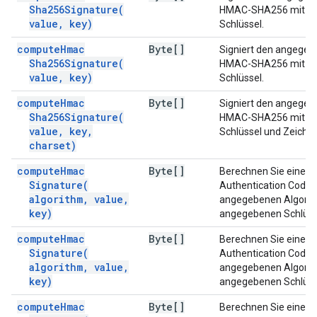
Sha256Signature(
HMAC-SHA256 mit d
value
,
key)
Schlüssel.
compute
Hmac
Byte[]
Signiert den angegeb
Sha256Signature(
HMAC-SHA256 mit d
value
,
key)
Schlüssel.
compute
Hmac
Byte[]
Signiert den angegeb
Sha256Signature(
HMAC-SHA256 mit d
value
,
key
,
Schlüssel und Zeiche
charset)
compute
Hmac
Byte[]
Berechnen Sie einen
Signature(
Authentication Code 
algorithm
,
value
,
angegebenen Algorit
key)
angegebenen Schlüss
compute
Hmac
Byte[]
Berechnen Sie einen
Signature(
Authentication Code 
algorithm
,
value
,
angegebenen Algorit
key)
angegebenen Schlüss
compute
Hmac
Byte[]
Berechnen Sie einen