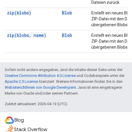
Dateien zurück.
zip(
blobs)
Blob
Erstellt ein neues Blo
ZIP-Datei mit den Dat
übergebenen Blobs ist
zip(
blobs
,
name)
Blob
Erstellt ein neues Blo
ZIP-Datei mit den Dat
übergebenen Blobs ist
Sofern nicht anders angegeben, sind die Inhalte dieser Seite unter der
Creative Commons Attribution 4.0 License
und Codebeispiele unter der
Apache 2.0 License
lizenziert. Weitere Informationen finden Sie in den
Websiterichtlinien von Google Developers
. Java ist eine eingetragene
Marke von Oracle und/oder seinen Partnern.
Zuletzt aktualisiert: 2026-04-13 (UTC).
Blog
Stack Overflow