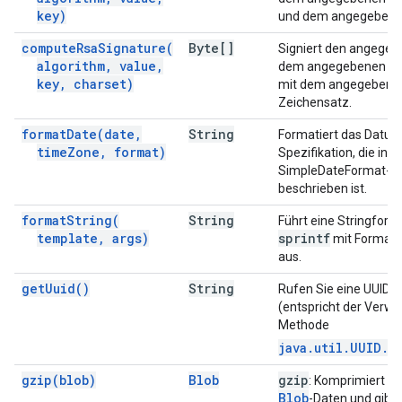
key)
und dem angegebenen
compute
Rsa
Signature(
Byte[]
Signiert den angegeb
algorithm
,
value
,
dem angegebenen RS
key
,
charset)
mit dem angegebenen
Zeichensatz.
format
Date(
date
,
String
Formatiert das Datu
time
Zone
,
format)
Spezifikation, die in d
SimpleDateFormat-Kl
beschrieben ist.
format
String(
String
Führt eine Stringform
template
,
args)
sprintf
mit Formatst
aus.
get
Uuid(
)
String
Rufen Sie eine UUID al
(entspricht der Verw
Methode
java.util.UUID.r
gzip(
blob)
Blob
gzip
: Komprimiert di
Blob
-Daten und gibt 