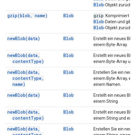
Blob
-Objekt zurück.
gzip(
blob
,
name)
Blob
gzip
: Komprimiert di
Blob
-Daten und gibt 
Blob
-Objekt zurück.
new
Blob(
data)
Blob
Erstellt ein neues Blo
einem Byte-Array.
new
Blob(
data
,
Blob
Erstellt ein neues Blo
content
Type)
einem Byte-Array und
new
Blob(
data
,
Blob
Erstellen Sie ein neu
content
Type
,
einem Byte-Array, ein
name)
einem Namen.
new
Blob(
data)
Blob
Erstellt ein neues Blo
einem String.
new
Blob(
data
,
Blob
Erstellt ein neues Blo
content
Type)
einem String und eine
new
Blob(
data
,
Blob
Erstellen Sie ein neu
content
Type
,