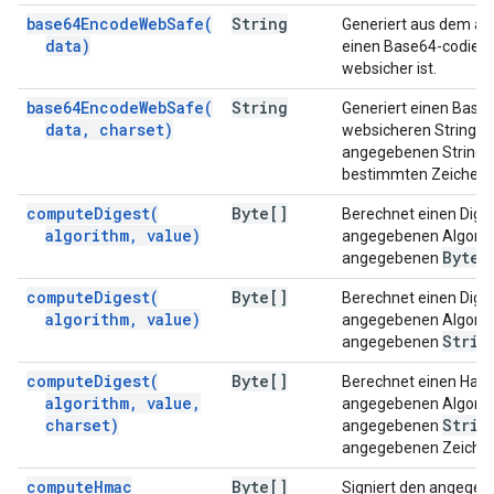
base64EncodeWebSafe(
String
Generiert aus dem a
data)
einen Base64-codierte
websicher ist.
base64EncodeWebSafe(
String
Generiert einen Base6
data
,
charset)
websicheren String 
angegebenen String i
bestimmten Zeichens
compute
Digest(
Byte[]
Berechnet einen Dige
algorithm
,
value)
angegebenen Algorit
Byte[
angegebenen
compute
Digest(
Byte[]
Berechnet einen Dige
algorithm
,
value)
angegebenen Algorit
Strin
angegebenen
compute
Digest(
Byte[]
Berechnet einen Has
algorithm
,
value
,
angegebenen Algorit
charset)
Strin
angegebenen
angegebenen Zeichen
compute
Hmac
Byte[]
Signiert den angegeb