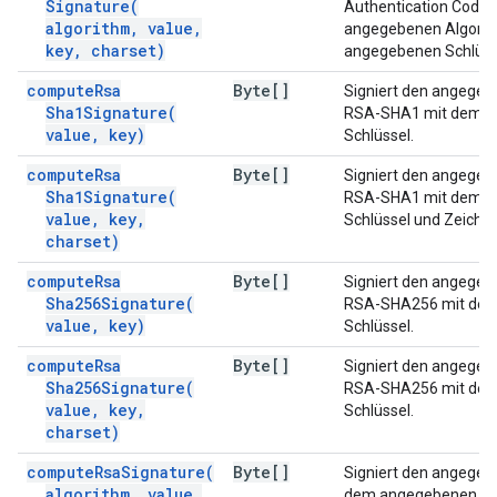
Signature(
Authentication Code 
algorithm
,
value
,
angegebenen Algorit
key
,
charset)
angegebenen Schlüss
compute
Rsa
Byte[]
Signiert den angegeb
Sha1Signature(
RSA-SHA1 mit dem 
value
,
key)
Schlüssel.
compute
Rsa
Byte[]
Signiert den angegeb
Sha1Signature(
RSA-SHA1 mit dem 
value
,
key
,
Schlüssel und Zeiche
charset)
compute
Rsa
Byte[]
Signiert den angegeb
Sha256Signature(
RSA-SHA256 mit de
value
,
key)
Schlüssel.
compute
Rsa
Byte[]
Signiert den angegeb
Sha256Signature(
RSA-SHA256 mit de
value
,
key
,
Schlüssel.
charset)
compute
Rsa
Signature(
Byte[]
Signiert den angegeb
algorithm
,
value
,
dem angegebenen RS