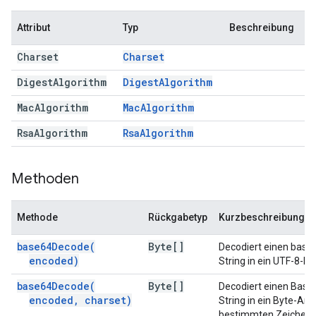
Attribut
Typ
Beschreibung
Charset
Charset
Digest
Algorithm
Digest
Algorithm
Mac
Algorithm
Mac
Algorithm
Rsa
Algorithm
Rsa
Algorithm
Methoden
Methode
Rückgabetyp
Kurzbeschreibung
base64Decode(
Byte[]
Decodiert einen base
encoded)
String in ein UTF-8-By
base64Decode(
Byte[]
Decodiert einen Base
encoded
,
charset)
String in ein Byte-Arr
bestimmten Zeichens