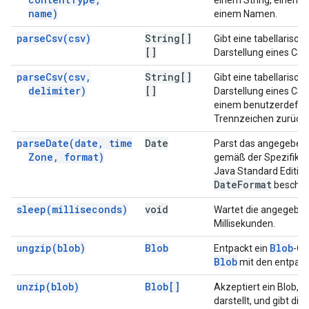
einem String, einem I
name)
einem Namen.
parse
Csv(
csv)
String[]
Gibt eine tabellarisch
[]
Darstellung eines CSV
parse
Csv(
csv
,
String[]
Gibt eine tabellarisch
delimiter)
[]
Darstellung eines CSV
einem benutzerdefini
Trennzeichen zurück.
parse
Date(
date
,
time
Date
Parst das angegeben
Zone
,
format)
gemäß der Spezifikatio
Java Standard Editio
Date
Format
beschrie
sleep(
milliseconds)
void
Wartet die angegebe
Millisekunden.
ungzip(
blob)
Blob
Blob
Entpackt ein
-Ob
Blob
mit den entpack
unzip(
blob)
Blob[]
Akzeptiert ein Blob, d
darstellt, und gibt di