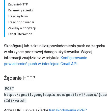
Żądanie HTTP
Parametry ścieżki
Treść żądania
Treść odpowiedzi
Zakresy autoryzacji
LabelFilterAction
Skonfiguruj lub zaktualizuj powiadomienia push na zegarku
w skrzynce pocztowej danego użytkownika. Więcej
informacji znajdziesz w artykule
Konfigurowanie
powiadomień push w interfejsie Gmail API
.
Żądanie HTTP
POST
https://gmail.googleapis.com/gmail/v1/users/{use
rId}/watch
Adres URL używa składni
transkodowania gRPC
.