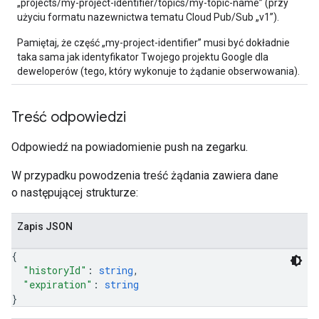
„projects/my-project-identifier/topics/my-topic-name” (przy
użyciu formatu nazewnictwa tematu Cloud Pub/Sub „v1”).
Pamiętaj, że część „my-project-identifier” musi być dokładnie
taka sama jak identyfikator Twojego projektu Google dla
deweloperów (tego, który wykonuje to żądanie obserwowania).
Treść odpowiedzi
Odpowiedź na powiadomienie push na zegarku.
W przypadku powodzenia treść żądania zawiera dane
o następującej strukturze:
Zapis JSON
{
"historyId"
: 
string
,
"expiration"
: 
string
}