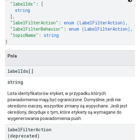
"labelIds"
: 
[
string
]
,
"labelFilterAction"
: 
enum (
LabelFilterAction
)
,
"labelFilterBehavior"
: 
enum (
LabelFilterAction
)
,
"topicName"
: 
string
}
Pola
label
Ids[]
string
Lista identyfikatorów etykiet, w przypadku których
powiadomienia mają być ograniczone. Domyślnie, jeśli nie
określono inaczej, wszystkie zmiany są wypychane. Jeśli jest
określony, decyduje o tym, które etykiety są wymagane do
wygenerowania powiadomienia push.
label
Filter
Action
(deprecated)