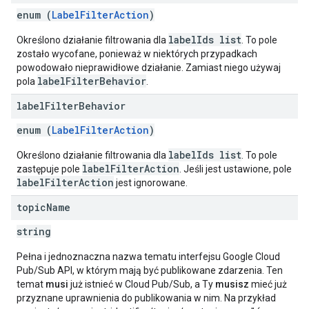
enum (
LabelFilterAction
)
labelIds list
Określono działanie filtrowania dla
. To pole
zostało wycofane, ponieważ w niektórych przypadkach
powodowało nieprawidłowe działanie. Zamiast niego używaj
labelFilterBehavior
pola
.
label
Filter
Behavior
enum (
LabelFilterAction
)
labelIds list
Określono działanie filtrowania dla
. To pole
labelFilterAction
zastępuje pole
. Jeśli jest ustawione, pole
labelFilterAction
jest ignorowane.
topic
Name
string
Pełna i jednoznaczna nazwa tematu interfejsu Google Cloud
Pub/Sub API, w którym mają być publikowane zdarzenia. Ten
temat
musi
już istnieć w Cloud Pub/Sub, a Ty
musisz
mieć już
przyznane uprawnienia do publikowania w nim. Na przykład