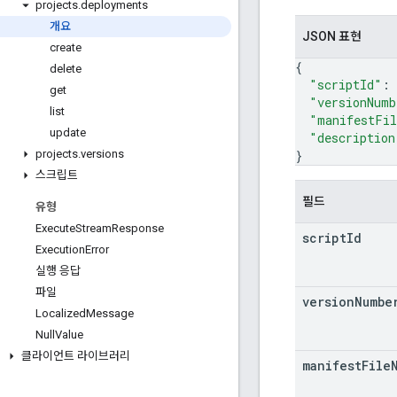
projects
.
deployments
개요
JSON 표현
create
{
delete
"scriptId"
: 
get
"versionNumb
list
"manifestFi
update
"description
}
projects
.
versions
스크립트
필드
유형
Execute
Stream
Response
script
Id
Execution
Error
실행 응답
파일
version
Numbe
Localized
Message
Null
Value
클라이언트 라이브러리
manifest
File