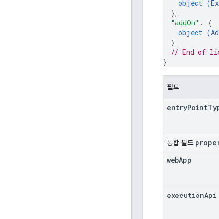
object (
Ex
}
,
"addOn"
: 
{
object (
Ad
}
// End of li
}
필드
entry
Point
Ty
prope
통합 필드
web
App
execution
Api