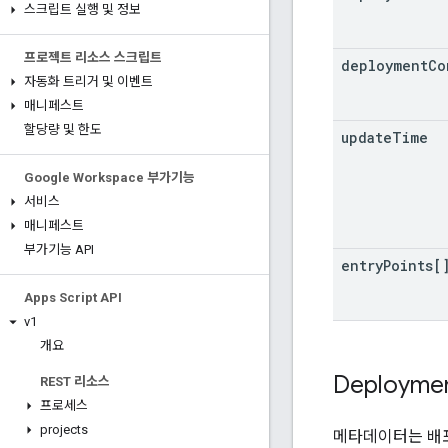
스크립트 실행 및 정보
프로젝트 리소스 스크립트
deployment
Co
자동화 트리거 및 이벤트
매니페스트
할당량 및 한도
update
Time
Google Workspace 부가기능
서비스
매니페스트
부가기능 API
entry
Points[
Apps Script API
v1
개요
Deployme
REST 리소스
프로세스
projects
메타데이터는 배포