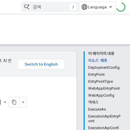
/
이 페이지의 내용
 AI 번
리소스: 배포
DeploymentConfig
EntryPoint
EntryPointType
WebAppEntryPoint
WebAppConfig
order
액세스
ExecuteAs
ExecutionApiEntryP
oint
ExecutionApiConfi