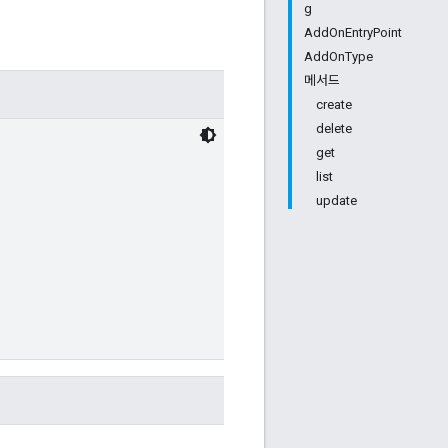
g
AddOnEntryPoint
AddOnType
메서드
create
delete
get
list
update