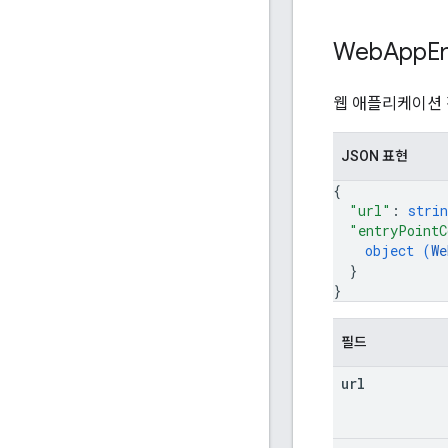
Web
App
E
웹 애플리케이션
JSON 표현
{
"url"
: 
strin
"entryPointC
object (
We
}
}
필드
url