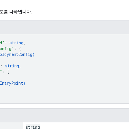
포를 나타냅니다.
d"
: 
string
,
onfig"
: 
{
ploymentConfig
)
"
: 
string
,
"
: 
[
EntryPoint
)
string