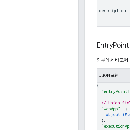
description
Entry
Point
외부에서 배포에 
JSON 표현
{
"entryPointT
// Union fie
"webApp"
: 
{
object (
We
}
,
"executionAp