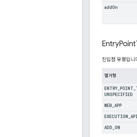
add
On
Entry
Point
진입점 유형입니다
열거형
ENTRY
_
POINT
_
UNSPECIFIED
WEB
_
APP
EXECUTION
_
AP
ADD
_
ON