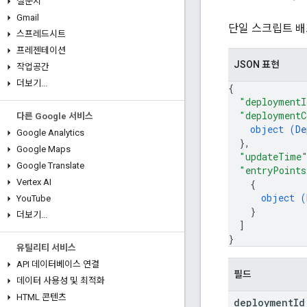
설문지
Gmail
단일 스크립트 배
스프레드시트
프레젠테이션
JSON 표현
작업공간
더보기
.
.
.
{
"deploymentI
"deploymentC
다른 Google 서비스
object (
De
Google Analytics
}
,
Google Maps
"updateTime
Google Translate
"entryPoints
Vertex AI
{
object (
You
Tube
}
더보기
.
.
.
]
}
유틸리티 서비스
API 데이터베이스 연결
필드
데이터 사용성 및 최적화
HTML 콘텐츠
deployment
Id