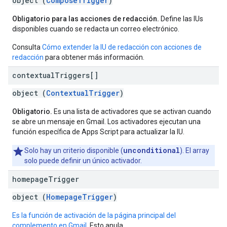
object (
ComposeTrigger
)
Obligatorio para las acciones de redacción.
Define las IUs
disponibles cuando se redacta un correo electrónico.
Consulta
Cómo extender la IU de redacción con acciones de
redacción
para obtener más información.
contextual
Triggers[]
object (
ContextualTrigger
)
Obligatorio.
Es una lista de activadores que se activan cuando
se abre un mensaje en Gmail. Los activadores ejecutan una
función específica de Apps Script para actualizar la IU.
unconditional
Solo hay un criterio disponible (
). El array
solo puede definir un único activador.
homepage
Trigger
object (
HomepageTrigger
)
Es la función de activación de la página principal del
complemento en Gmail.
Esto anula