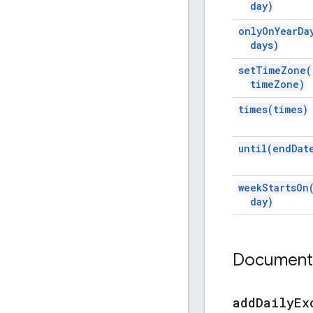
day)
only
On
Year
Da
days)
set
Time
Zone(
time
Zone)
times(
times)
until(
end
Dat
week
Starts
On
day)
Documenta
add
Daily
Ex