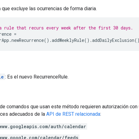
 que excluye las ocurrencias de forma diaria.
a rule that recurs every week after the first 30 days.
rence
=
rApp
.
newRecurrence
().
addWeeklyRule
().
addDailyExclusion
(
le
: Es el nuevo RecurrenceRule.
de comandos que usan este método requieren autorización con 
nces adecuados de la
API de REST relacionada
:
www.googleapis.com/auth/calendar
www.google.com/calendar/feeds