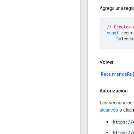
Agrega una regla
// Creates 
const
recur
Calenda
Volver
RecurrenceRu
Autorización
Las secuencias 
alcances
o alca
https://
https://