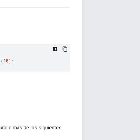
s
(
10
);
uno o más de los siguientes