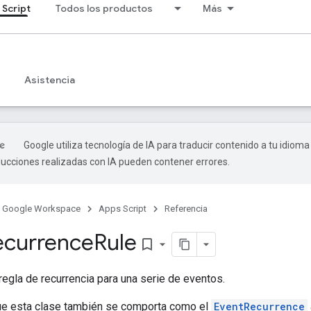
 Script
Todos los productos
Más
Asistencia
Google utiliza tecnología de IA para traducir contenido a tu idioma
ducciones realizadas con IA pueden contener errores.
Google Workspace
Apps Script
Referencia
ecurrence
Rule
bookmark_border
egla de recurrencia para una serie de eventos.
ue esta clase también se comporta como el
EventRecurrence