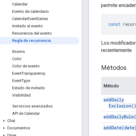
Calendar
permite encadena
Evento de calendario
Calendar
Event
Series
const
recur
Invitado al evento
Recurrencia del evento
Regla de recurrencia
Los modificado
recientemente.
Enums
Color
Color de evento
Métodos
Event
Transparency
Event
Type
Método
Estado de invitado
Visibilidad
add
Daily
Exclusion(
Servicios avanzados
API de Calendar
add
Daily
Rule
Chat
add
Date(
date
Documentos
Drive