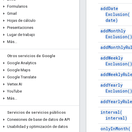
Formularios
add
Date
Gmail
Exclusion(
date)
Hojas de cálculo
Presentaciones
add
Monthly
Lugar de trabajo
Exclusion(
Más
.
.
.
add
Monthly
Ru
Otros servicios de Google
add
Weekly
Google Analytics
Exclusion(
Google Maps
add
Weekly
Rul
Google Translate
Vertex AI
add
Yearly
Exclusion(
You
Tube
Más
.
.
.
add
Yearly
Rul
interval(
Servicios de servicios públicos
interval)
Conexiones de base de datos de API
Usabilidad y optimización de datos
only
In
Month(