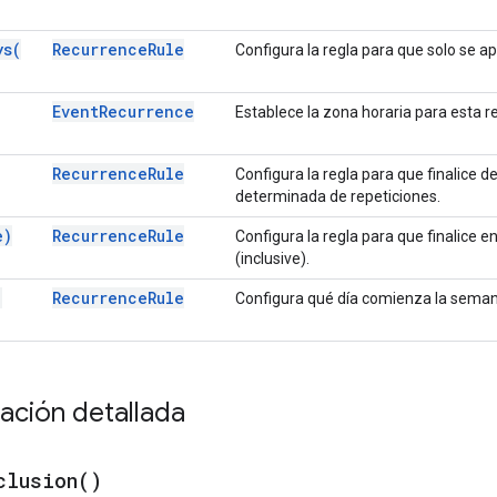
ys(
Recurrence
Rule
Configura la regla para que solo se ap
Event
Recurrence
Establece la zona horaria para esta r
Recurrence
Rule
Configura la regla para que finalice 
determinada de repeticiones.
e)
Recurrence
Rule
Configura la regla para que finalice 
(inclusive).
(
Recurrence
Rule
Configura qué día comienza la semana 
ción detallada
clusion(
)