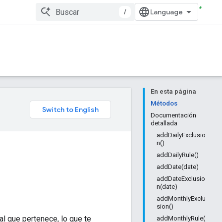
/
En esta página
Métodos
Documentación
detallada
addDailyExclusio
n()
addDailyRule()
addDate(date)
addDateExclusio
n(date)
addMonthlyExclu
sion()
al que pertenece, lo que te
addMonthlyRule(