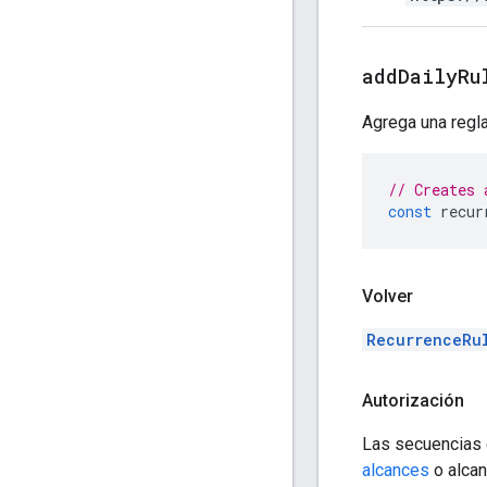
add
Daily
Ru
Agrega una regla
// Creates 
const
recur
Volver
RecurrenceRu
Autorización
Las secuencias 
alcances
o alca