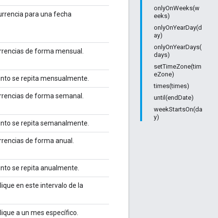
onlyOnWeeks(w
urrencia para una fecha
eeks)
onlyOnYearDay(d
ay)
onlyOnYearDays(
urrencias de forma mensual.
days)
setTimeZone(tim
eZone)
ento se repita mensualmente.
times(times)
urrencias de forma semanal.
until(endDate)
weekStartsOn(da
y)
ento se repita semanalmente.
rrencias de forma anual.
nto se repita anualmente.
lique en este intervalo de la
lique a un mes específico.