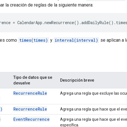
r la creación de reglas de la siguiente manera:
rence
=
CalendarApp
.
newRecurrence
().
addDailyRule
().
time
res como
times(times)
y
interval(interval)
se aplican a 
Tipo de datos que se
Descripción breve
devuelve
Recurrence
Rule
Agrega una regla que excluye las ocur
)
(
)
Recurrence
Rule
Agrega una regla que hace que el even
)
Event
Recurrence
Agrega una regla que hace que el eve
específica.