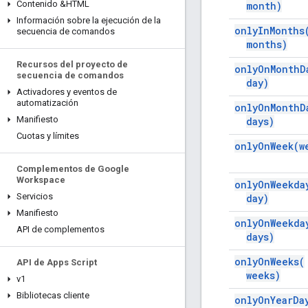
Contenido &HTML
month)
Información sobre la ejecución de la
only
In
Months
secuencia de comandos
months)
Recursos del proyecto de
only
On
Month
D
secuencia de comandos
day)
Activadores y eventos de
automatización
only
On
Month
D
Manifiesto
days)
Cuotas y límites
only
On
Week(
w
Complementos de Google
Workspace
only
On
Weekda
Servicios
day)
Manifiesto
only
On
Weekda
API de complementos
days)
only
On
Weeks(
API de Apps Script
weeks)
v1
Bibliotecas cliente
only
On
Year
Da