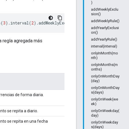
)
addWeeklyExclu
sion()
addWeeklyRule()
s
(
3
).
interval
(
2
).
addWeeklyExclusion
().
times
(
2
);
addYearlyExclusi
on()
addYearlyRule()
la regla agregada más
interval(interval)
onlyInMonth(mo
nth)
onlyInMonths(m
onths)
onlyOnMonthDay
(day)
onlyOnMonthDay
s(days)
rencias de forma diaria.
onlyOnWeek(we
ek)
to se repita a diario.
onlyOnWeekday(
day)
nto se repita en una fecha
onlyOnWeekday
s(days)