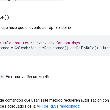
le(
)
 que hace que el evento se repita a diario.
a rule that recurs every day for ten days.
rence
=
CalendarApp
.
newRecurrence
().
addDailyRule
().
time
le
: Es el nuevo RecurrenceRule.
de comandos que usan este método requieren autorización con 
nces adecuados de la
API de REST relacionada
: