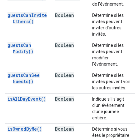
de l'événement.
guests
Can
Invite
Boolean
Détermine si les
Others(
)
invités peuvent
inviter d'autres
invités.
guests
Can
Boolean
Détermine si les
Modify(
)
invités peuvent
modifier
l'événement.
guests
Can
See
Boolean
Détermine si les
Guests(
)
invités peuvent voir
les autres invités.
is
All
Day
Event(
)
Boolean
Indique s'il s'agit
d'un événement
d'une journée
entière.
is
Owned
By
Me(
)
Boolean
Détermine si vous
êtes le propriétaire