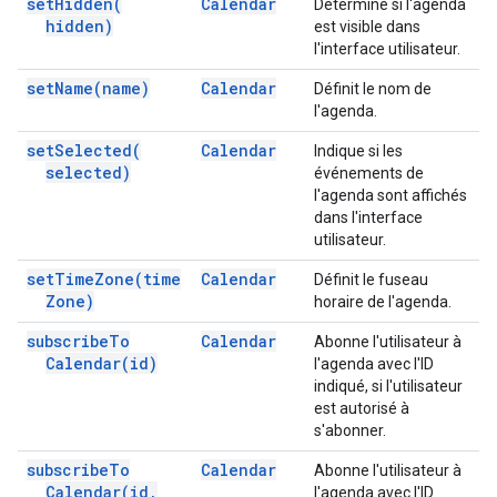
set
Hidden(
Calendar
Détermine si l'agenda
hidden)
est visible dans
l'interface utilisateur.
set
Name(
name)
Calendar
Définit le nom de
l'agenda.
set
Selected(
Calendar
Indique si les
selected)
événements de
l'agenda sont affichés
dans l'interface
utilisateur.
set
Time
Zone(
time
Calendar
Définit le fuseau
Zone)
horaire de l'agenda.
subscribe
To
Calendar
Abonne l'utilisateur à
Calendar(
id)
l'agenda avec l'ID
indiqué, si l'utilisateur
est autorisé à
s'abonner.
subscribe
To
Calendar
Abonne l'utilisateur à
Calendar(
id
,
l'agenda avec l'ID