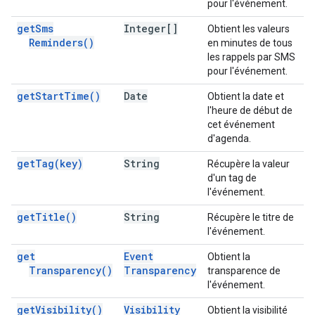
pour l'événement.
get
Sms
Integer[]
Obtient les valeurs
Reminders(
)
en minutes de tous
les rappels par SMS
pour l'événement.
get
Start
Time(
)
Date
Obtient la date et
l'heure de début de
cet événement
d'agenda.
get
Tag(
key)
String
Récupère la valeur
d'un tag de
l'événement.
get
Title(
)
String
Récupère le titre de
l'événement.
get
Event
Obtient la
Transparency(
)
Transparency
transparence de
l'événement.
get
Visibility(
)
Visibility
Obtient la visibilité