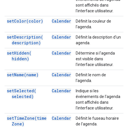
sont affichés dans
l'interface utilisateur.
set
Color(
color)
Calendar
Définit la couleur de
l'agenda.
set
Description(
Calendar
Définit la description d'un
description)
agenda.
set
Hidden(
Calendar
Détermine si l'agenda
hidden)
est visible dans
l'interface utilisateur.
set
Name(
name)
Calendar
Définit le nom de
l'agenda.
set
Selected(
Calendar
Indique si les
selected)
événements de l'agenda
sont affichés dans
l'interface utilisateur.
set
Time
Zone(
time
Calendar
Définit le fuseau horaire
Zone)
de l'agenda.