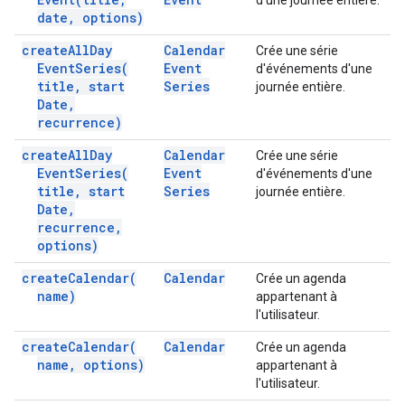
d'une journée entière.
date
,
options)
create
All
Day
Calendar
Crée une série
Event
Series(
Event
d'événements d'une
title
,
start
Series
journée entière.
Date
,
recurrence)
create
All
Day
Calendar
Crée une série
Event
Series(
Event
d'événements d'une
title
,
start
Series
journée entière.
Date
,
recurrence
,
options)
create
Calendar(
Calendar
Crée un agenda
name)
appartenant à
l'utilisateur.
create
Calendar(
Calendar
Crée un agenda
name
,
options)
appartenant à
l'utilisateur.