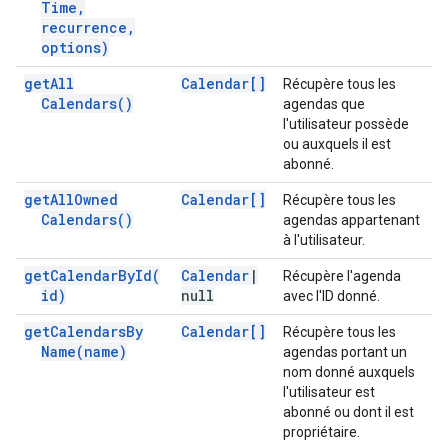
Time
,
recurrence
,
options)
get
All
Calendar[]
Récupère tous les
Calendars(
)
agendas que
l'utilisateur possède
ou auxquels il est
abonné.
get
All
Owned
Calendar[]
Récupère tous les
Calendars(
)
agendas appartenant
à l'utilisateur.
get
Calendar
By
Id(
Calendar
|
Récupère l'agenda
id)
null
avec l'ID donné.
get
Calendars
By
Calendar[]
Récupère tous les
Name(
name)
agendas portant un
nom donné auxquels
l'utilisateur est
abonné ou dont il est
propriétaire.