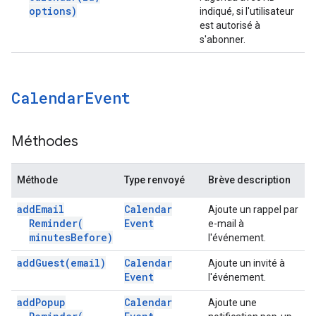
options)
indiqué, si l'utilisateur
est autorisé à
s'abonner.
Calendar
Event
Méthodes
Méthode
Type renvoyé
Brève description
add
Email
Calendar
Ajoute un rappel par
Reminder(
Event
e-mail à
minutes
Before)
l'événement.
add
Guest(
email)
Calendar
Ajoute un invité à
Event
l'événement.
add
Popup
Calendar
Ajoute une