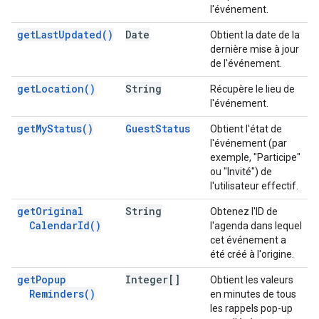
l'événement.
get
Last
Updated(
)
Date
Obtient la date de la
dernière mise à jour
de l'événement.
get
Location(
)
String
Récupère le lieu de
l'événement.
get
My
Status(
)
Guest
Status
Obtient l'état de
l'événement (par
exemple, "Participe"
ou "Invité") de
l'utilisateur effectif.
get
Original
String
Obtenez l'ID de
Calendar
Id(
)
l'agenda dans lequel
cet événement a
été créé à l'origine.
get
Popup
Integer[]
Obtient les valeurs
Reminders(
)
en minutes de tous
les rappels pop-up