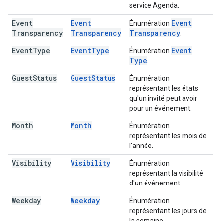
service Agenda.
Event
Event
Event
Énumération
Transparency
Transparency
Transparency
.
Event
Type
Event
Type
Event
Énumération
Type
.
Guest
Status
Guest
Status
Énumération
représentant les états
qu'un invité peut avoir
pour un événement.
Month
Month
Énumération
représentant les mois de
l'année.
Visibility
Visibility
Énumération
représentant la visibilité
d'un événement.
Weekday
Weekday
Énumération
représentant les jours de
la semaine.