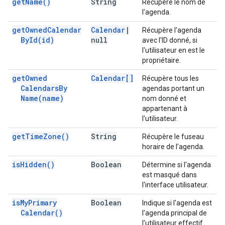
get
Name(
)
String
Récupère le nom de
l'agenda.
get
Owned
Calendar
Calendar
|
Récupère l'agenda
By
Id(
id)
null
avec l'ID donné, si
l'utilisateur en est le
propriétaire.
get
Owned
Calendar[]
Récupère tous les
Calendars
By
agendas portant un
Name(
name)
nom donné et
appartenant à
l'utilisateur.
get
Time
Zone(
)
String
Récupère le fuseau
horaire de l'agenda.
is
Hidden(
)
Boolean
Détermine si l'agenda
est masqué dans
l'interface utilisateur.
is
My
Primary
Boolean
Indique si l'agenda est
Calendar(
)
l'agenda principal de
l'utilisateur effectif.