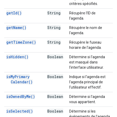
critères spécifiés.
get
Id(
)
String
Récupère l'ID de
l'agenda.
get
Name(
)
String
Récupère le nom de
l'agenda.
get
Time
Zone(
)
String
Récupère le fuseau
horaire de l'agenda.
is
Hidden(
)
Boolean
Détermine si l'agenda
est masqué dans
l'interface utilisateur.
is
My
Primary
Boolean
Indique si l'agenda est
Calendar(
)
l'agenda principal de
l'utilisateur effectif.
is
Owned
By
Me(
)
Boolean
Détermine si l'agenda
vous appartient.
is
Selected(
)
Boolean
Détermine si les
événements de l'agenda