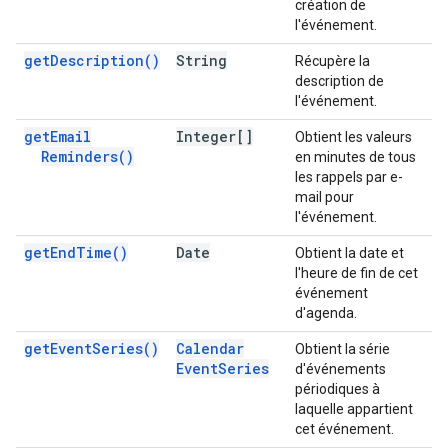
création de
l'événement.
get
Description(
)
String
Récupère la
description de
l'événement.
get
Email
Integer[]
Obtient les valeurs
Reminders(
)
en minutes de tous
les rappels par e-
mail pour
l'événement.
get
End
Time(
)
Date
Obtient la date et
l'heure de fin de cet
événement
d'agenda.
get
Event
Series(
)
Calendar
Obtient la série
Event
Series
d'événements
périodiques à
laquelle appartient
cet événement.