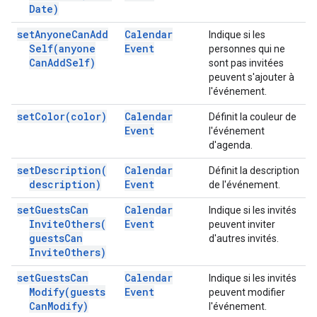
Date)
set
Anyone
Can
Add
Calendar
Indique si les
Self(
anyone
Event
personnes qui ne
Can
Add
Self)
sont pas invitées
peuvent s'ajouter à
l'événement.
set
Color(
color)
Calendar
Définit la couleur de
Event
l'événement
d'agenda.
set
Description(
Calendar
Définit la description
description)
Event
de l'événement.
set
Guests
Can
Calendar
Indique si les invités
Invite
Others(
Event
peuvent inviter
guests
Can
d'autres invités.
Invite
Others)
set
Guests
Can
Calendar
Indique si les invités
Modify(
guests
Event
peuvent modifier
Can
Modify)
l'événement.