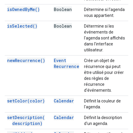
is
Owned
By
Me(
)
Boolean
Détermine si l'agenda
vous appartient.
is
Selected(
)
Boolean
Détermine si les
événements de
l'agenda sont affichés
dans l'interface
utilisateur.
new
Recurrence(
)
Event
Crée un objet de
Recurrence
récurrence qui peut
être utilisé pour créer
des règles de
récurrence
d'événements.
set
Color(
color)
Calendar
Définit la couleur de
l'agenda.
set
Description(
Calendar
Définit la description
description)
d'un agenda.