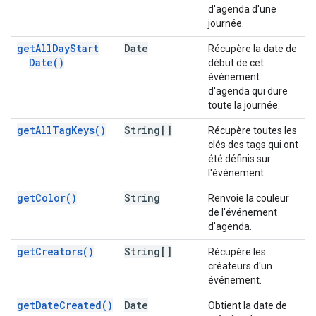
d'agenda d'une
journée.
get
All
Day
Start
Date
Récupère la date de
Date(
)
début de cet
événement
d'agenda qui dure
toute la journée.
get
All
Tag
Keys(
)
String[]
Récupère toutes les
clés des tags qui ont
été définis sur
l'événement.
get
Color(
)
String
Renvoie la couleur
de l'événement
d'agenda.
get
Creators(
)
String[]
Récupère les
créateurs d'un
événement.
get
Date
Created(
)
Date
Obtient la date de