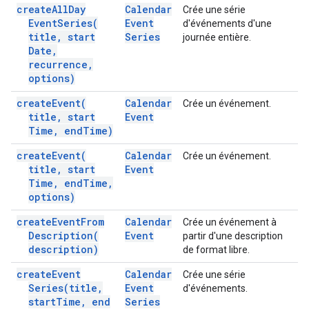
create
All
Day
Calendar
Crée une série
Event
Series(
Event
d'événements d'une
title
,
start
Series
journée entière.
Date
,
recurrence
,
options)
create
Event(
Calendar
Crée un événement.
title
,
start
Event
Time
,
end
Time)
create
Event(
Calendar
Crée un événement.
title
,
start
Event
Time
,
end
Time
,
options)
create
Event
From
Calendar
Crée un événement à
Description(
Event
partir d'une description
description)
de format libre.
create
Event
Calendar
Crée une série
Series(
title
,
Event
d'événements.
start
Time
,
end
Series