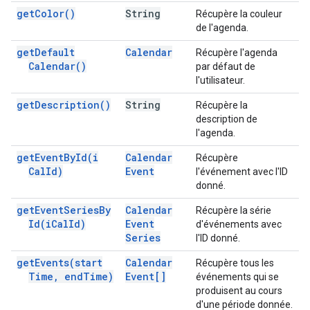
get
Color(
)
String
Récupère la couleur
de l'agenda.
get
Default
Calendar
Récupère l'agenda
Calendar(
)
par défaut de
l'utilisateur.
get
Description(
)
String
Récupère la
description de
l'agenda.
get
Event
By
Id(
i
Calendar
Récupère
Cal
Id)
Event
l'événement avec l'ID
donné.
get
Event
Series
By
Calendar
Récupère la série
Id(
i
Cal
Id)
Event
d'événements avec
Series
l'ID donné.
get
Events(
start
Calendar
Récupère tous les
Time
,
end
Time)
Event[]
événements qui se
produisent au cours
d'une période donnée.