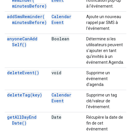
Reminder(
Event
notification pop-up
minutes
Before)
à l'événement.
add
Sms
Reminder(
Calendar
Ajoute un nouveau
minutes
Before)
Event
rappel par SMS à
l'événement.
anyone
Can
Add
Boolean
Détermine si les
Self(
)
utilisateurs peuvent
s'ajouter en tant
qu'invités à un
événement Agenda.
delete
Event(
)
void
Supprime un
événement
d'agenda.
delete
Tag(
key)
Calendar
Supprime un tag
Event
clé/valeur de
l'événement.
get
All
Day
End
Date
Récupère la date de
Date(
)
fin de cet
événement