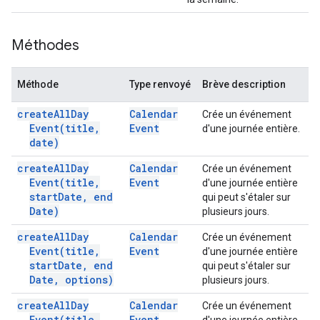
Méthodes
Méthode
Type renvoyé
Brève description
create
All
Day
Calendar
Crée un événement
Event(
title
,
Event
d'une journée entière.
date)
create
All
Day
Calendar
Crée un événement
Event(
title
,
Event
d'une journée entière
start
Date
,
end
qui peut s'étaler sur
Date)
plusieurs jours.
create
All
Day
Calendar
Crée un événement
Event(
title
,
Event
d'une journée entière
start
Date
,
end
qui peut s'étaler sur
Date
,
options)
plusieurs jours.
create
All
Day
Calendar
Crée un événement
Event(
title
,
Event