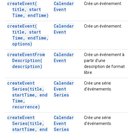
create
Event(
Calendar
Crée un événement.
title
,
start
Event
Time
,
end
Time)
create
Event(
Calendar
Crée un événement.
title
,
start
Event
Time
,
end
Time
,
options)
create
Event
From
Calendar
Crée un événement à
Description(
Event
partir d'une
description)
description de format
libre.
create
Event
Calendar
Crée une série
Series(
title
,
Event
d'événements.
start
Time
,
end
Series
Time
,
recurrence)
create
Event
Calendar
Crée une série
Series(
title
,
Event
d'événements.
start
Time
,
end
Series