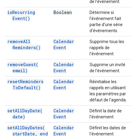
de l'événement.
is
Recurring
Boolean
Détermine si
Event(
)
l'événement fait
partie d'une série
d'événements.
remove
All
Calendar
Supprime tous les
Reminders(
)
Event
rappels de
l'événement.
remove
Guest(
Calendar
Supprime un invité
email)
Event
de l'événement.
reset
Reminders
Calendar
Réinitialise les
To
Default(
)
Event
rappels en utilisant
les paramètres par
défaut de l'agenda.
set
All
Day
Date(
Calendar
Définit la date de
date)
Event
l'événement.
set
All
Day
Dates(
Calendar
Définit les dates de
start
Date
,
end
Event
l'événement.