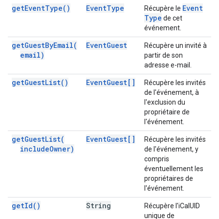
get
Event
Type(
)
Event
Type
Event
Récupère le
Type
de cet
événement.
get
Guest
By
Email(
Event
Guest
Récupère un invité à
email)
partir de son
adresse e-mail.
get
Guest
List(
)
Event
Guest[]
Récupère les invités
de l'événement, à
l'exclusion du
propriétaire de
l'événement.
get
Guest
List(
Event
Guest[]
Récupère les invités
include
Owner)
de l'événement, y
compris
éventuellement les
propriétaires de
l'événement.
get
Id(
)
String
Récupère l'iCalUID
unique de