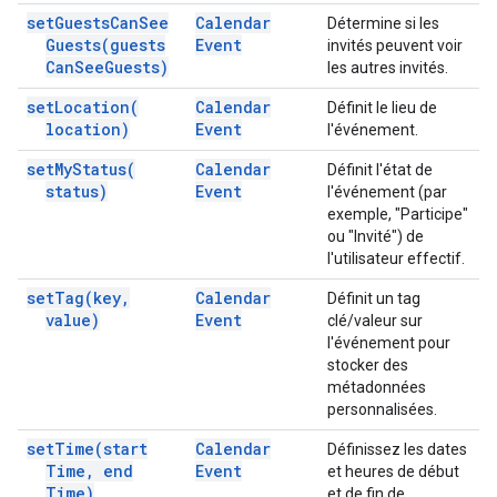
set
Guests
Can
See
Calendar
Détermine si les
Guests(
guests
Event
invités peuvent voir
Can
See
Guests)
les autres invités.
set
Location(
Calendar
Définit le lieu de
location)
Event
l'événement.
set
My
Status(
Calendar
Définit l'état de
status)
Event
l'événement (par
exemple, "Participe"
ou "Invité") de
l'utilisateur effectif.
set
Tag(
key
,
Calendar
Définit un tag
value)
Event
clé/valeur sur
l'événement pour
stocker des
métadonnées
personnalisées.
set
Time(
start
Calendar
Définissez les dates
Time
,
end
Event
et heures de début
Time)
et de fin de