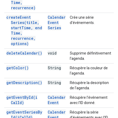
Time
,
recurrence)
create
Event
Calendar
Crée une série
Series(
title
,
Event
d'événements.
start
Time
,
end
Series
Time
,
recurrence
,
options)
delete
Calendar(
)
void
Supprime définitivement
l'agenda.
get
Color(
)
String
Récupère la couleur de
l'agenda.
get
Description(
)
String
Récupère la description
de l'agenda.
get
Event
By
Id(
i
Calendar
Récupère l'événement
Cal
Id)
Event
avec l'ID donné.
get
Event
Series
By
Calendar
Récupère la série
Id(
i
Cal
Id)
Event
d'événements avec l'ID