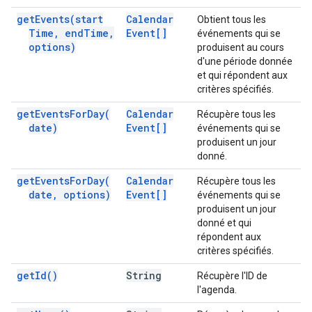
get
Events(
start
Calendar
Obtient tous les
Time
,
end
Time
,
Event[]
événements qui se
options)
produisent au cours
d'une période donnée
et qui répondent aux
critères spécifiés.
get
Events
For
Day(
Calendar
Récupère tous les
date)
Event[]
événements qui se
produisent un jour
donné.
get
Events
For
Day(
Calendar
Récupère tous les
date
,
options)
Event[]
événements qui se
produisent un jour
donné et qui
répondent aux
critères spécifiés.
get
Id(
)
String
Récupère l'ID de
l'agenda.