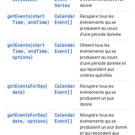
Series
donné.
get
Events(
start
Calendar
Récupère tous les
Time
,
end
Time)
Event[]
événements qui se
produisent au cours
d'une période donnée.
get
Events(
start
Calendar
Obtient tous les
Time
,
end
Time
,
Event[]
événements qui se
options)
produisent au cours
d'une période donnée et
qui répondent aux
critères spécifiés.
get
Events
For
Day(
Calendar
Récupère tous les
date)
Event[]
événements qui se
produisent un jour
donné.
get
Events
For
Day(
Calendar
Récupère tous les
date
,
options)
Event[]
événements qui se
produisent un jour donné
et qui répondent aux