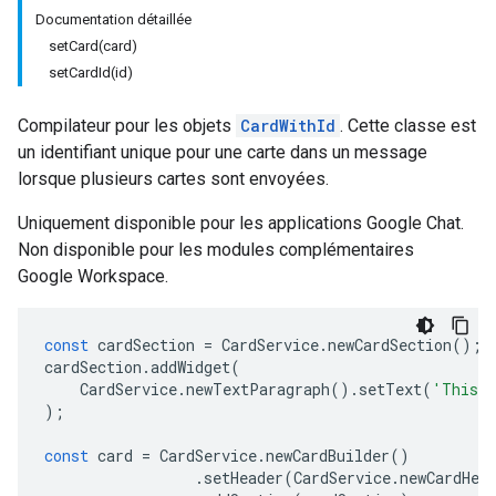
Documentation détaillée
setCard(card)
setCardId(id)
Compilateur pour les objets
CardWithId
. Cette classe est
un identifiant unique pour une carte dans un message
lorsque plusieurs cartes sont envoyées.
Uniquement disponible pour les applications Google Chat.
Non disponible pour les modules complémentaires
Google Workspace.
const
cardSection
=
CardService
.
newCardSection
();
cardSection
.
addWidget
(
CardService
.
newTextParagraph
().
setText
(
'This i
);
const
card
=
CardService
.
newCardBuilder
()
.
setHeader
(
CardService
.
newCardHea