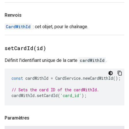
Renvois
CardWithId
: cet objet, pour le chaînage.
setCardId(
id)
Définit l'identifiant unique de la carte
cardWithId
.
const
cardWithId
=
CardService
.
newCardWithId
();
// Sets the card ID of the cardWithId.
cardWithId
.
setCardId
(
'card_id'
);
Paramètres