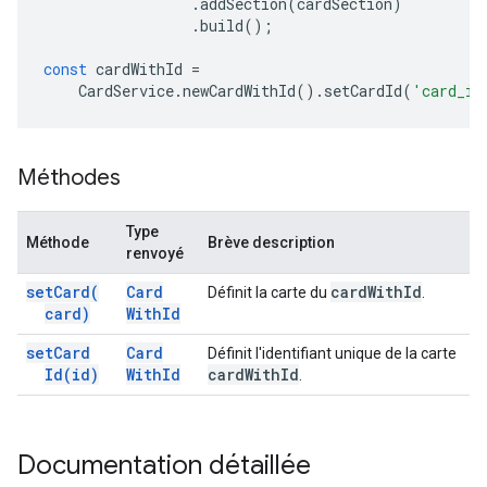
.
addSection
(
cardSection
)
.
build
();
const
cardWithId
=
CardService
.
newCardWithId
().
setCardId
(
'card_id
Méthodes
Type
Méthode
Brève description
renvoyé
set
Card(
Card
card
With
Id
Définit la carte du
.
card)
With
Id
set
Card
Card
Définit l'identifiant unique de la carte
Id(
id)
With
Id
card
With
Id
.
Documentation détaillée