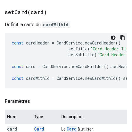
setCard(
card)
Définit la carte du
cardWithId
.
const
cardHeader
=
CardService
.
newCardHeader
()
.
setTitle
(
'Card Header Titl
.
setSubtitle
(
'Card Header S
const
card
=
CardService
.
newCardBuilder
().
setHeade
const
cardWithId
=
CardService
.
newCardWithId
().
set
Paramètres
Nom
Type
Description
card
Card
Card
Le
à utiliser.