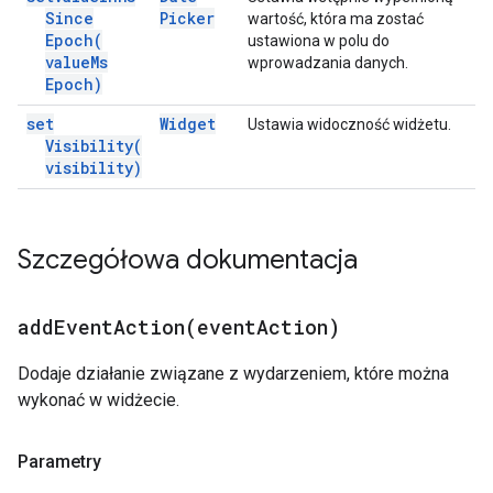
Since
Picker
wartość, która ma zostać
Epoch(
ustawiona w polu do
value
Ms
wprowadzania danych.
Epoch)
set
Widget
Ustawia widoczność widżetu.
Visibility(
visibility)
Szczegółowa dokumentacja
addEventAction(
event
Action)
Dodaje działanie związane z wydarzeniem, które można
wykonać w widżecie.
Parametry