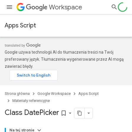
Workspace
Apps Script
Google używa technologii AI do tłumaczenia treści na Twój
preferowany język. Tłumaczenia wygenerowane przez AI mogą
zawierać błędy.
Strona główna
Google Workspace
Apps Script
Materiały referencyjne
Class Date
Picker
bookmark_border
Na tej stronie