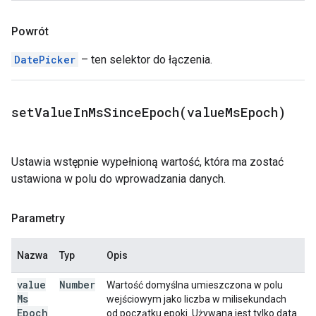
Powrót
DatePicker
– ten selektor do łączenia.
setValueInMsSinceEpoch(
value
Ms
Epoch)
Ustawia wstępnie wypełnioną wartość, która ma zostać
ustawiona w polu do wprowadzania danych.
Parametry
Nazwa
Typ
Opis
value
Number
Wartość domyślna umieszczona w polu
Ms
wejściowym jako liczba w milisekundach
Epoch
od początku epoki. Używana jest tylko data