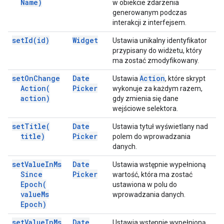
Name)
w obiekcie zdarzenia
generowanym podczas
interakcji z interfejsem.
set
Id(
id)
Widget
Ustawia unikalny identyfikator
przypisany do widżetu, który
ma zostać zmodyfikowany.
set
On
Change
Date
Action
Ustawia
, które skrypt
Action(
Picker
wykonuje za każdym razem,
action)
gdy zmienia się dane
wejściowe selektora.
set
Title(
Date
Ustawia tytuł wyświetlany nad
title)
Picker
polem do wprowadzania
danych.
set
Value
In
Ms
Date
Ustawia wstępnie wypełnioną
Since
Picker
wartość, która ma zostać
Epoch(
ustawiona w polu do
value
Ms
wprowadzania danych.
Epoch)
set
Value
In
Ms
Date
Ustawia wstępnie wypełnioną