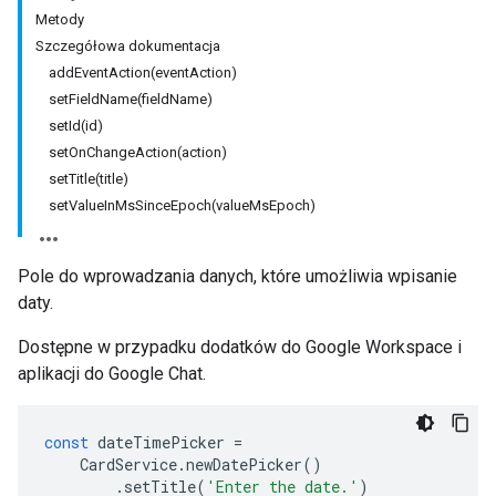
Metody
Szczegółowa dokumentacja
addEventAction(eventAction)
setFieldName(fieldName)
setId(id)
setOnChangeAction(action)
setTitle(title)
setValueInMsSinceEpoch(valueMsEpoch)
Pole do wprowadzania danych, które umożliwia wpisanie
daty.
Dostępne w przypadku dodatków do Google Workspace i
aplikacji do Google Chat.
const
dateTimePicker
=
CardService
.
newDatePicker
()
.
setTitle
(
'Enter the date.'
)