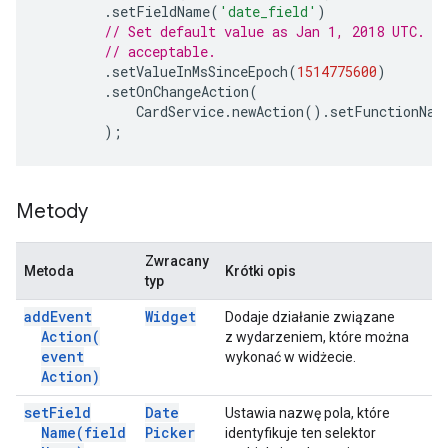
.
setFieldName
(
'date_field'
)
// Set default value as Jan 1, 2018 UTC. E
// acceptable.
.
setValueInMsSinceEpoch
(
1514775600
)
.
setOnChangeAction
(
CardService
.
newAction
().
setFunctionNam
);
Metody
Zwracany
Metoda
Krótki opis
typ
add
Event
Widget
Dodaje działanie związane
Action(
z wydarzeniem, które można
event
wykonać w widżecie.
Action)
set
Field
Date
Ustawia nazwę pola, które
Name(
field
Picker
identyfikuje ten selektor