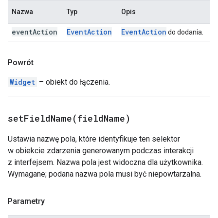
Nazwa
Typ
Opis
event
Action
Event
Action
Event
Action
do dodania.
Powrót
Widget
– obiekt do łączenia.
setFieldName(
field
Name)
Ustawia nazwę pola, które identyfikuje ten selektor
w obiekcie zdarzenia generowanym podczas interakcji
z interfejsem. Nazwa pola jest widoczna dla użytkownika.
Wymagane; podana nazwa pola musi być niepowtarzalna.
Parametry