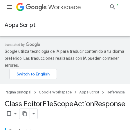
Workspace
Apps Script
Google utiliza tecnología de IA para traducir contenido a tu idioma
preferido. Las traducciones realizadas con IA pueden contener
errores.
Página principal
Google Workspace
Apps Script
Referencia
Class Editor
File
Scope
Action
Response
bookmark_border