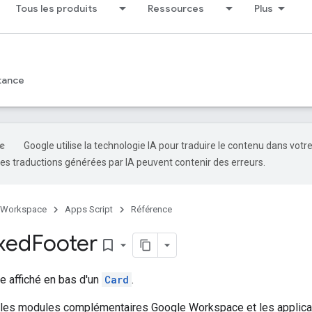
Tous les produits
Ressources
Plus
tance
Google utilise la technologie IA pour traduire le contenu dans votr
es traductions générées par IA peuvent contenir des erreurs.
 Workspace
Apps Script
Référence
ixed
Footer
bookmark_border
e affiché en bas d'un
Card
.
 les modules complémentaires Google Workspace et les applica