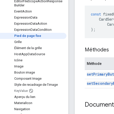
Editor
File
Scope
Action
Response
Builder
Event
Action
const
fixed
Expression
Data
CardSer
Expression
Data
Action
Car
);
Expression
Data
Condition
Pied de page fixe
Grille
Élément de la grille
Méthodes
Host
App
Data
Source
Icône
Méthode
Image
Bouton image
set
Primary
Bu
Composant Image
set
Secondary
Style de recadrage de l'image
Key
Value
Aperçu du lien
Documenta
Material
Icon
Navigation