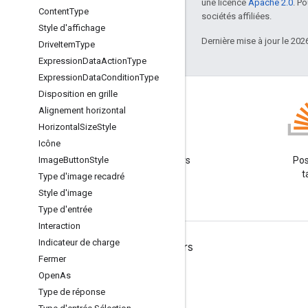
une licence
Apache 2.0
. P
Content
Type
sociétés affiliées.
Style d'affichage
Dernière mise à jour le 202
Drive
Item
Type
Expression
Data
Action
Type
Expression
Data
Condition
Type
Disposition en grille
Alignement horizontal
Horizontal
Size
Style
Blog
Icône
Image
Button
Lire le blog des développeurs
Style
Pos
Google Workspace
t
Type d'image recadré
Style d'image
Type d'entrée
Interaction
Indicateur de charge
Google Workspace for Developers
Fermer
Présentation de la plate-forme
Open
As
Produits pour les développeurs
Type de réponse