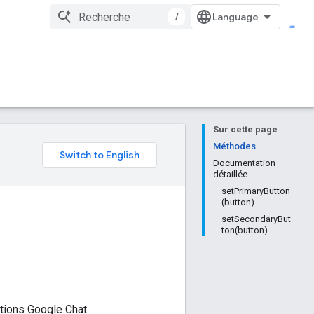
/
Sur cette page
e
Méthodes
Documentation
détaillée
setPrimaryButton
(button)
setSecondaryBut
ton(button)
tions Google Chat.