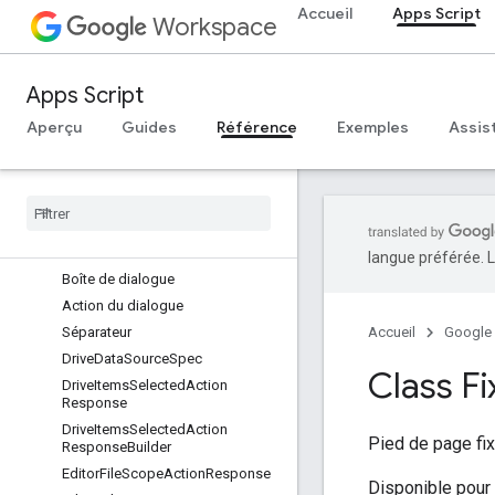
Accueil
Apps Script
Workspace
Colonnes
CommonWidgetAction
Saisir une réponse d'action
Apps Script
ComposeActionResponseBuilder
Aperçu
Guides
Référence
Exemples
Assis
Condition
Data
Source
Config
Outil de sélection de la date
Outil de sélection de la date et de
l'heure
Texte
_
décoré
langue préférée. L
Boîte de dialogue
Action du dialogue
Séparateur
Accueil
Google
Drive
Data
Source
Spec
Class F
Drive
Items
Selected
Action
Response
Drive
Items
Selected
Action
Pied de page fix
Response
Builder
Editor
File
Scope
Action
Response
Disponible pour