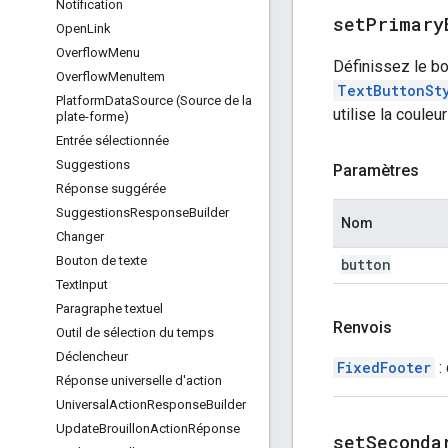
Notification
setPrimary
Open
Link
Overflow
Menu
Définissez le bo
Overflow
Menu
Item
TextButtonSt
Platform
Data
Source (Source de la
utilise la couleu
plate-forme)
Entrée sélectionnée
Suggestions
Paramètres
Réponse suggérée
Suggestions
Response
Builder
Nom
Changer
Bouton de texte
button
Text
Input
Paragraphe textuel
Renvois
Outil de sélection du temps
Déclencheur
FixedFooter
:
Réponse universelle d'action
Universal
Action
Response
Builder
Update
Brouillon
Action
Réponse
setSeconda