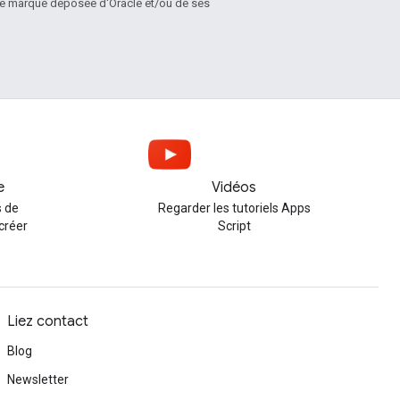
une marque déposée d'Oracle et/ou de ses
e
Vidéos
 de
Regarder les tutoriels Apps
créer
Script
Liez contact
Blog
Newsletter