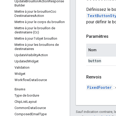
Update
Brouillon
Action
Response
Builder
Définissez le bo
Mettre à jour le brouillon
Ccc
TextButtonSt
Destinataires
Action
pour définir le b
Mettre à jour le corps du brouillon
Mettre à jour le brouillon de
destinataire (Cc)
Paramètres
Mettre à jour l'objet brouillon
Mettre à jour les brouillons de
destinataires
Nom
Update
Visibility
Action
button
Updated
Widget
Validation
Widget
Renvois
Workflow
Data
Source
FixedFooter
:
Enums
Type de bordure
Chip
List
Layout
Common
Data
Source
Sauf indication contraire, 
Composed
Email
Type