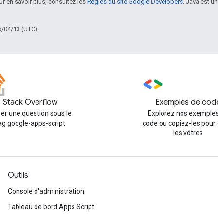
our en savoir plus, consultez les
Règles du site Google Developers
. Java est 
6/04/13 (UTC).
Stack Overflow
Exemples de cod
er une question sous le
Explorez nos exemples
ag google-apps-script
code ou copiez-les pour 
les vôtres
Outils
Console d'administration
Tableau de bord Apps Script