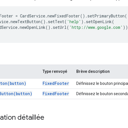
Footer
=
CardService
.
newFixedFooter
().
setPrimaryButton
(
vice
.
newTextButton
().
setText
(
'help'
).
setOpenLink
(
dService
.
newOpenLink
().
setUrl
(
'http://www.google.com'
))
Type renvoyé
Brève description
tton(
button)
Fixed
Footer
Définissez le bouton principa
Button(
button)
Fixed
Footer
Définissez le bouton secondai
tion détaillée