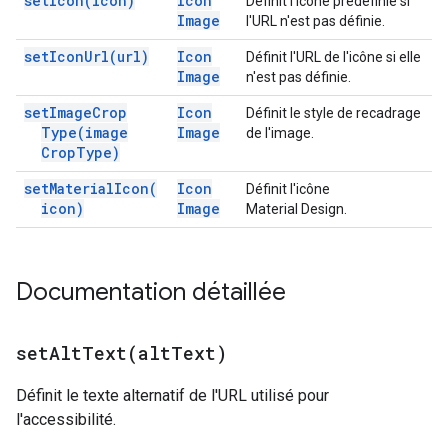
set
Icon(
icon)
Icon
Définit l'icône prédéfinie si
Image
l'URL n'est pas définie.
set
Icon
Url(
url)
Icon
Définit l'URL de l'icône si elle
Image
n'est pas définie.
set
Image
Crop
Icon
Définit le style de recadrage
Type(
image
Image
de l'image.
Crop
Type)
set
Material
Icon(
Icon
Définit l'icône
icon)
Image
Material Design.
Documentation détaillée
setAltText(
alt
Text)
Définit le texte alternatif de l'URL utilisé pour
l'accessibilité.