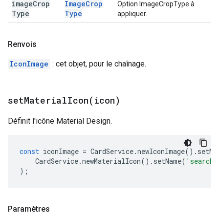
image
Crop
Image
Crop
Option ImageCropType à
Type
Type
appliquer.
Renvois
IconImage
: cet objet, pour le chaînage.
setMaterialIcon(
icon)
Définit l'icône Material Design.
const
iconImage
=
CardService
.
newIconImage
().
setMa
CardService
.
newMaterialIcon
().
setName
(
'search'
);
Paramètres