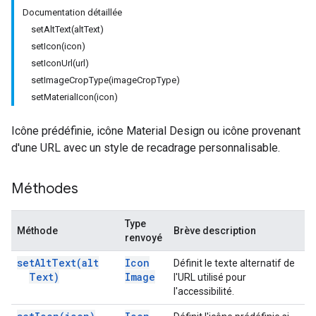
Documentation détaillée
setAltText(altText)
setIcon(icon)
setIconUrl(url)
setImageCropType(imageCropType)
setMaterialIcon(icon)
Icône prédéfinie, icône Material Design ou icône provenant
d'une URL avec un style de recadrage personnalisable.
Méthodes
Type
Méthode
Brève description
renvoyé
set
Alt
Text(
alt
Icon
Définit le texte alternatif de
Text)
Image
l'URL utilisé pour
l'accessibilité.