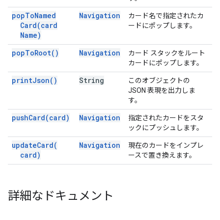
pop
To
Named
Navigation
カード名で指定されたカ
Card(
card
ードにポップします。
Name)
pop
To
Root(
)
Navigation
カード スタックをルート
カードにポップします。
print
Json(
)
String
このオブジェクトの
JSON 表現を出力しま
す。
push
Card(
card)
Navigation
指定されたカードをスタ
ックにプッシュします。
update
Card(
Navigation
現在のカードをインプレ
card)
ースで置き換えます。
詳細なドキュメント