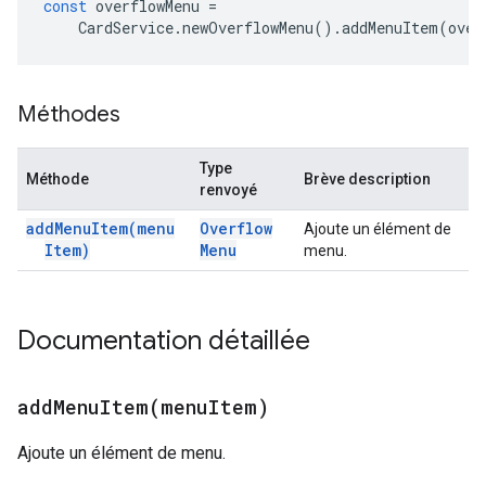
const
overflowMenu
=
CardService
.
newOverflowMenu
().
addMenuItem
(
over
Méthodes
Type
Méthode
Brève description
renvoyé
add
Menu
Item(
menu
Overflow
Ajoute un élément de
Item)
Menu
menu.
Documentation détaillée
addMenuItem(
menu
Item)
Ajoute un élément de menu.