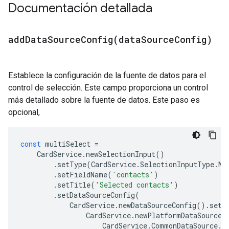
Documentación detallada
addDataSourceConfig(
data
Source
Config)
Establece la configuración de la fuente de datos para el
control de selección. Este campo proporciona un control
más detallado sobre la fuente de datos. Este paso es
opcional,
const
multiSelect
=
CardService
.
newSelectionInput
()
.
setType
(
CardService
.
SelectionInputType
.
MU
.
setFieldName
(
'contacts'
)
.
setTitle
(
'Selected contacts'
)
.
setDataSourceConfig
(
CardService
.
newDataSourceConfig
().
setP
CardService
.
newPlatformDataSource
(
CardService
.
CommonDataSource
.
U