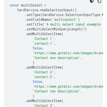
const
multiSelect
=
CardService
.
newSelectionInput
()
.
setType
(
CardService
.
SelectionInputType
.
MU
.
setFieldName
(
'multiselect'
)
.
setTitle
(
'A multi select input example.'
)
.
setMultiSelectMinQueryLength
(
1
)
.
addMultiSelectItem
(
'Contact 1'
,
'contact-1'
,
false
,
'https://www.gstatic.com/images/brandi
'Contact one description'
,
)
.
addMultiSelectItem
(
'Contact 2'
,
'contact-2'
,
false
,
'https://www.gstatic.com/images/brandi
'Contact two description'
,
)
.
addMultiSelectItem
(
'Contact 3'
,