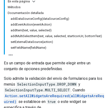
En esta página
Métodos
Documentación detallada
addDataSourceConfig(dataSourceConfig)
addEventAction(eventAction)
addItem(text, value, selected)
addMultiSelectItem(text, value, selected, startIconUri, bottomText)
setExternalDataSource(action)
setFieldName(fieldName)
Es un campo de entrada que permite elegir entre un
conjunto de opciones predefinidas.
Solo admite la validación del envío de formularios para los
menús
SelectionInputType.DROP_DOWN
y
SelectionInputType.MULTI_SELECT
. Cuando
Action.setAllWidgetsAreRequired(allWidgetsAreReq
uired)
se establece en
true
o este widget se
especifica a través de