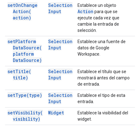
set
On
Change
Selection
Establece un objeto
Action(
Input
Action
para que se
action)
ejecute cada vez que
cambie la entrada de
selección.
set
Platform
Selection
Establece una fuente de
Data
Source(
Input
datos de Google
platform
Workspace.
Data
Source)
set
Title(
Selection
Establece el título que se
title)
Input
mostrará antes del campo
de entrada.
set
Type(
type)
Selection
Establece el tipo de esta
Input
entrada.
set
Visibility(
Widget
Establece la visibilidad del
visibility)
widget.