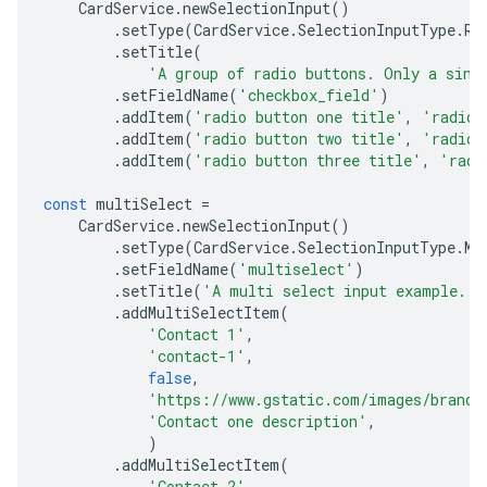
CardService
.
newSelectionInput
()
.
setType
(
CardService
.
SelectionInputType
.
RA
.
setTitle
(
'A group of radio buttons. Only a sing
.
setFieldName
(
'checkbox_field'
)
.
addItem
(
'radio button one title'
,
'radio_
.
addItem
(
'radio button two title'
,
'radio_
.
addItem
(
'radio button three title'
,
'radi
const
multiSelect
=
CardService
.
newSelectionInput
()
.
setType
(
CardService
.
SelectionInputType
.
MU
.
setFieldName
(
'multiselect'
)
.
setTitle
(
'A multi select input example.'
)
.
addMultiSelectItem
(
'Contact 1'
,
'contact-1'
,
false
,
'https://www.gstatic.com/images/brandi
'Contact one description'
,
)
.
addMultiSelectItem
(
'Contact 2'
,