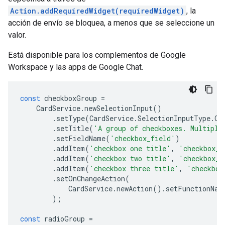
Action.addRequiredWidget(requiredWidget)
, la
acción de envío se bloquea, a menos que se seleccione un
valor.
Está disponible para los complementos de Google
Workspace y las apps de Google Chat.
const
checkboxGroup
=
CardService
.
newSelectionInput
()
.
setType
(
CardService
.
SelectionInputType
.
CH
.
setTitle
(
'A group of checkboxes. Multiple
.
setFieldName
(
'checkbox_field'
)
.
addItem
(
'checkbox one title'
,
'checkbox_o
.
addItem
(
'checkbox two title'
,
'checkbox_t
.
addItem
(
'checkbox three title'
,
'checkbox
.
setOnChangeAction
(
CardService
.
newAction
().
setFunctionNam
);
const
radioGroup
=