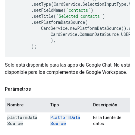
.
setType
(
CardService
.
SelectionInputType
.
MU
.
setFieldName
(
'contacts'
)
.
setTitle
(
'Selected contacts'
)
.
setPlatformDataSource
(
CardService
.
newPlatformDataSource
().
se
CardService
.
CommonDataSource
.
USER
,
),
);
Solo está disponible para las apps de Google Chat. No está
disponible para los complementos de Google Workspace.
Parámetros
Nombre
Tipo
Descripción
platform
Data
Platform
Data
Es la fuente de
Source
Source
datos.