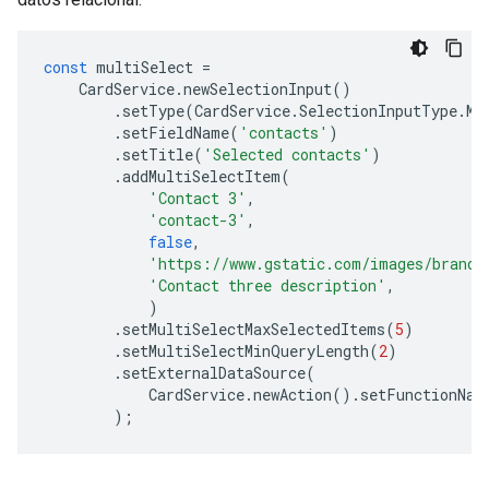
const
multiSelect
=
CardService
.
newSelectionInput
()
.
setType
(
CardService
.
SelectionInputType
.
MU
.
setFieldName
(
'contacts'
)
.
setTitle
(
'Selected contacts'
)
.
addMultiSelectItem
(
'Contact 3'
,
'contact-3'
,
false
,
'https://www.gstatic.com/images/brandi
'Contact three description'
,
)
.
setMultiSelectMaxSelectedItems
(
5
)
.
setMultiSelectMinQueryLength
(
2
)
.
setExternalDataSource
(
CardService
.
newAction
().
setFunctionNam
);