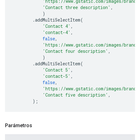
'https://www.gstatic.com/images/brandi
'Contact three description'
,
)
.
addMultiSelectItem
(
'Contact 4'
,
'contact-4'
,
false
,
'https://www.gstatic.com/images/brandi
'Contact four description'
,
)
.
addMultiSelectItem
(
'Contact 5'
,
'contact-5'
,
false
,
'https://www.gstatic.com/images/brandi
'Contact five description'
,
);
Parámetros