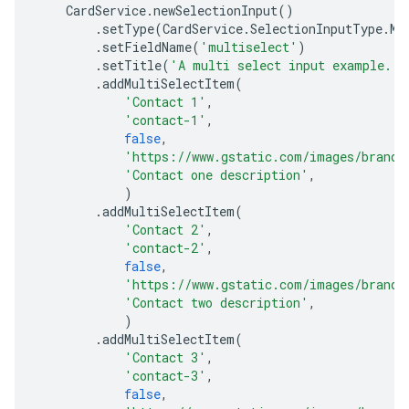
CardService
.
newSelectionInput
()
.
setType
(
CardService
.
SelectionInputType
.
MU
.
setFieldName
(
'multiselect'
)
.
setTitle
(
'A multi select input example.'
)
.
addMultiSelectItem
(
'Contact 1'
,
'contact-1'
,
false
,
'https://www.gstatic.com/images/brandi
'Contact one description'
,
)
.
addMultiSelectItem
(
'Contact 2'
,
'contact-2'
,
false
,
'https://www.gstatic.com/images/brandi
'Contact two description'
,
)
.
addMultiSelectItem
(
'Contact 3'
,
'contact-3'
,
false
,