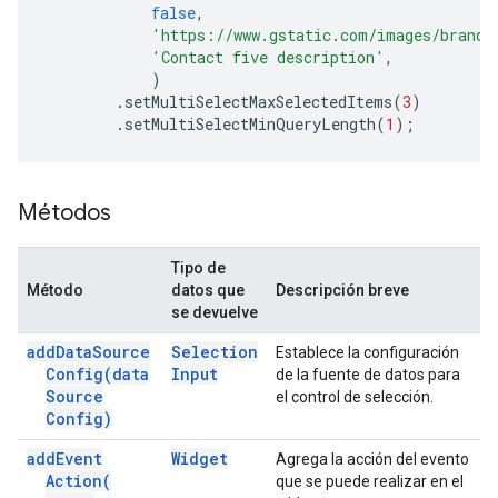
false
,
'https://www.gstatic.com/images/brandi
'Contact five description'
,
)
.
setMultiSelectMaxSelectedItems
(
3
)
.
setMultiSelectMinQueryLength
(
1
);
Métodos
Tipo de
Método
datos que
Descripción breve
se devuelve
add
Data
Source
Selection
Establece la configuración
Config(
data
Input
de la fuente de datos para
Source
el control de selección.
Config)
add
Event
Widget
Agrega la acción del evento
Action(
que se puede realizar en el