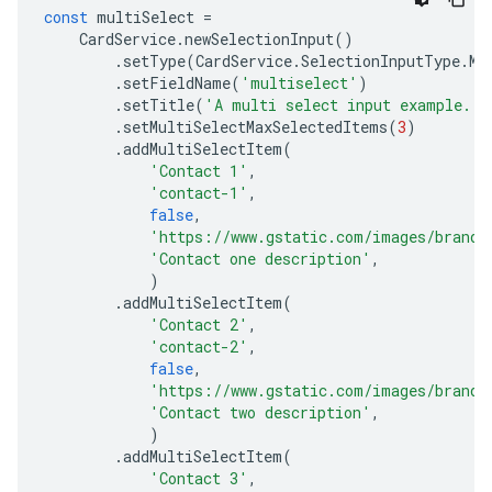
const
multiSelect
=
CardService
.
newSelectionInput
()
.
setType
(
CardService
.
SelectionInputType
.
MU
.
setFieldName
(
'multiselect'
)
.
setTitle
(
'A multi select input example.'
)
.
setMultiSelectMaxSelectedItems
(
3
)
.
addMultiSelectItem
(
'Contact 1'
,
'contact-1'
,
false
,
'https://www.gstatic.com/images/brandi
'Contact one description'
,
)
.
addMultiSelectItem
(
'Contact 2'
,
'contact-2'
,
false
,
'https://www.gstatic.com/images/brandi
'Contact two description'
,
)
.
addMultiSelectItem
(
'Contact 3'
,