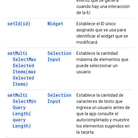
evento que se genera
cuando hay una interacción
de la IU.
set
Id(
id)
Widget
Establece el ID único
asignado que se usa para
identificar el widget que se
modificará.
set
Multi
Selection
Establece la cantidad
Select
Max
Input
máxima de elementos que
Selected
puede seleccionar un
Items(
max
usuario.
Selected
Items)
set
Multi
Selection
Establece la cantidad de
Select
Min
Input
caracteres de texto que
Query
ingresa un usuario antes de
Length(
que la app consulte el
query
autocompletado y muestre
Length)
los elementos sugeridos en
la tarjeta.