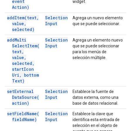
event
widget.
Action)
add
Item(
text
,
Selection
Agrega un nuevo elemento
value
,
Input
que se puede seleccionar.
selected)
add
Multi
Selection
Agrega un elemento nuevo
Select
Item(
Input
que se puede seleccionar
text
,
para los menús de
value
,
selección múltiple.
selected
,
start
Icon
Uri
,
bottom
Text)
set
External
Selection
Establece la fuente de
Data
Source(
Input
datos externa, como una
action)
base de datos relacional.
set
Field
Name(
Selection
Establece la clave que
field
Name)
Input
identifica esta entrada de
selección en el objeto de