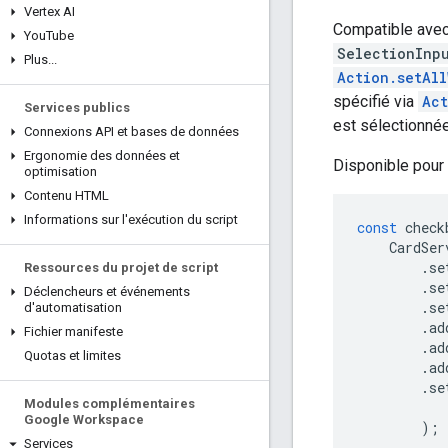
Vertex AI
Compatible avec 
You
Tube
SelectionInp
Plus
.
.
.
Action.setAl
spécifié via
Ac
Services publics
est sélectionnée
Connexions API et bases de données
Ergonomie des données et
Disponible pour
optimisation
Contenu HTML
Informations sur l'exécution du script
const
check
CardSer
.
se
Ressources du projet de script
.
se
Déclencheurs et événements
.
se
d'automatisation
.
ad
Fichier manifeste
.
ad
Quotas et limites
.
ad
.
se
Modules complémentaires
Google Workspace
);
Services