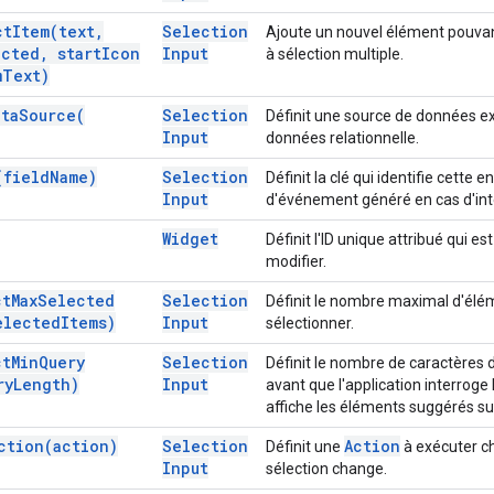
ct
Item(
text
,
Selection
Ajoute un nouvel élément pouvan
cted
,
start
Icon
Input
à sélection multiple.
m
Text)
ata
Source(
Selection
Définit une source de données ex
Input
données relationnelle.
(
field
Name)
Selection
Définit la clé qui identifie cette 
Input
d'événement généré en cas d'inte
Widget
Définit l'ID unique attribué qui est
modifier.
ct
Max
Selected
Selection
Définit le nombre maximal d'élém
elected
Items)
Input
sélectionner.
ct
Min
Query
Selection
Définit le nombre de caractères de
ry
Length)
Input
avant que l'application interroge
affiche les éléments suggérés sur
ction(
action)
Selection
Action
Définit une
à exécuter ch
Input
sélection change.