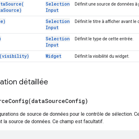
ata
Source(
Selection
Définit une source de données à 
ta
Source)
Input
le)
Selection
Définit le titre à afficher avant l
Input
)
Selection
Définit le type de cette entrée.
Input
(
visibility)
Widget
Définit la visibilité du widget.
tion détaillée
rceConfig(
data
Source
Config)
igurations de source de données pour le contrôle de sélection. 
 la source de données. Ce champ est facultatif.