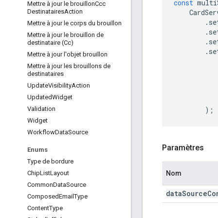
const
multi
Mettre à jour le brouillon
Ccc
CardSer
Destinataires
Action
.
se
Mettre à jour le corps du brouillon
.
se
Mettre à jour le brouillon de
.
se
destinataire (Cc)
.
se
Mettre à jour l'objet brouillon
Mettre à jour les brouillons de
destinataires
Update
Visibility
Action
Updated
Widget
);
Validation
Widget
Workflow
Data
Source
Paramètres
Enums
Type de bordure
Nom
Chip
List
Layout
Common
Data
Source
data
Source
Co
Composed
Email
Type
Content
Type