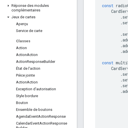
const
radio
Réponse des modules
complémentaires
CardSer
.
se
Jeux de cartes
.
se
Aperçu
Service de carte
.
se
.
ad
Classes
.
ad
Action
.
ad
Action
Action
Action
Response
Builder
const
multi
CardSer
État de l'action
.
se
Pièce jointe
.
se
Action
Action
.
se
Exception d'autorisation
.
ad
Style bordure
Bouton
Ensemble de boutons
Agenda
Event
Action
Response
Calendar
Event
Action
Response
Builder