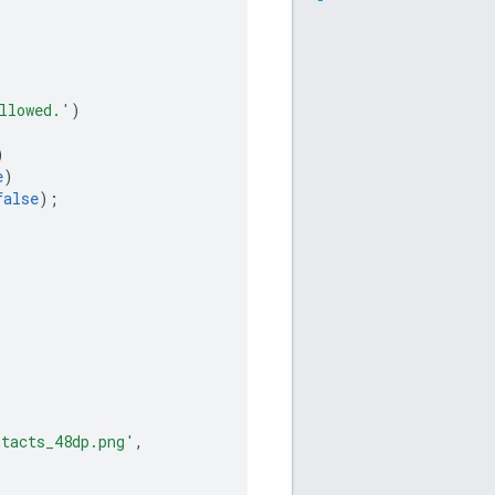
llowed.'
)
)
e
)
false
);
ntacts_48dp.png'
,