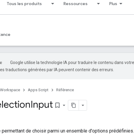
Tous les produits
Ressources
Plus
tance
Google utilise la technologie IA pour traduire le contenu dans votr
es traductions générées par IA peuvent contenir des erreurs.
 Workspace
Apps Script
Référence
election
Input
bookmark_border
 permettant de choisir parmi un ensemble d'options prédéfinies.