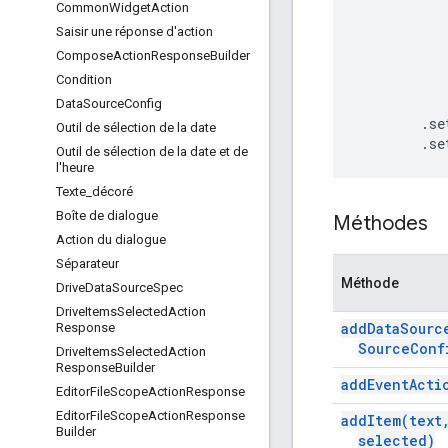
Common
Widget
Action
Saisir une réponse d'action
Compose
Action
Response
Builder
Condition
Data
Source
Config
.
se
Outil de sélection de la date
.
se
Outil de sélection de la date et de
l'heure
Texte
_
décoré
Boîte de dialogue
Méthodes
Action du dialogue
Séparateur
Méthode
Drive
Data
Source
Spec
Drive
Items
Selected
Action
add
Data
Sourc
Response
Source
Conf
Drive
Items
Selected
Action
Response
Builder
add
Event
Acti
Editor
File
Scope
Action
Response
Editor
File
Scope
Action
Response
add
Item(
text
Builder
selected)