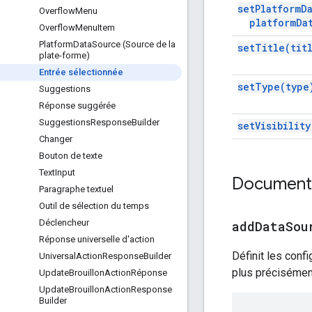
set
Platform
D
Overflow
Menu
platform
Da
Overflow
Menu
Item
Platform
Data
Source (Source de la
set
Title(
tit
plate-forme)
Entrée sélectionnée
set
Type(
type
Suggestions
Réponse suggérée
Suggestions
Response
Builder
set
Visibility
Changer
Bouton de texte
Text
Input
Documenta
Paragraphe textuel
Outil de sélection du temps
Déclencheur
addDataSou
Réponse universelle d'action
Définit les conf
Universal
Action
Response
Builder
plus précisément
Update
Brouillon
Action
Réponse
Update
Brouillon
Action
Response
Builder