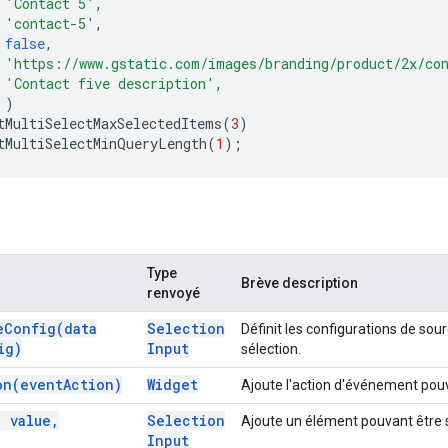
'Contact 5'
,
'contact-5'
,
false
,
'https://www.gstatic.com/images/branding/product/2x/co
'Contact five description'
,
)
tMultiSelectMaxSelectedItems
(
3
)
tMultiSelectMinQueryLength
(
1
);
Type
Brève description
renvoyé
e
Config(
data
Selection
Définit les configurations de sou
ig)
Input
sélection.
on(
event
Action)
Widget
Ajoute l'action d'événement pouv
,
value
,
Selection
Ajoute un élément pouvant être 
Input