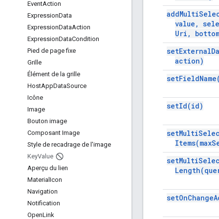
Event
Action
add
Multi
Sele
Expression
Data
value
,
sele
Expression
Data
Action
Uri
,
botto
Expression
Data
Condition
set
External
D
Pied de page fixe
action)
Grille
Élément de la grille
set
Field
Name
Host
App
Data
Source
Icône
set
Id(
id)
Image
Bouton image
set
Multi
Sele
Composant Image
Items(
max
S
Style de recadrage de l'image
Key
Value
set
Multi
Sele
Aperçu du lien
Length(
que
Material
Icon
Navigation
set
On
Change
A
Notification
Open
Link