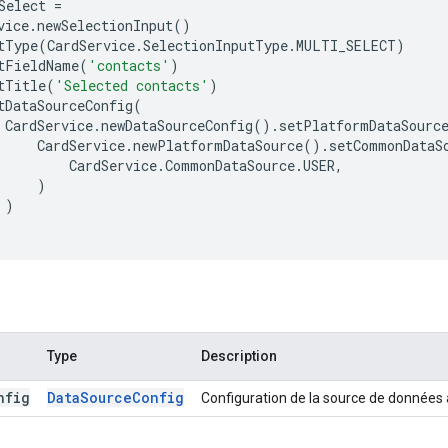
Select
=
vice
.
newSelectionInput
()
tType
(
CardService
.
SelectionInputType
.
MULTI_SELECT
)
tFieldName
(
'contacts'
)
tTitle
(
'Selected contacts'
)
tDataSourceConfig
(
CardService
.
newDataSourceConfig
().
setPlatformDataSourc
CardService
.
newPlatformDataSource
().
setCommonDataS
CardService
.
CommonDataSource
.
USER
,
)
)
Type
Description
nfig
Data
Source
Config
Configuration de la source de données à