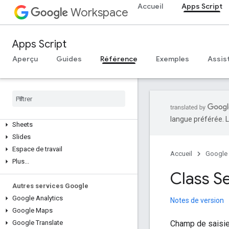
Aperçu
Accueil
Apps Script
Workspace
Services Google Workspace
console d'administration
Apps Script
Calendar
Aperçu
Guides
Référence
Exemples
Assis
Chat
Docs
Drive
Forms
Gmail
langue préférée. L
Sheets
Slides
Espace de travail
Accueil
Google
Plus
.
.
.
Class S
Autres services Google
Google Analytics
Notes de version
Google Maps
Champ de saisie
Google Translate