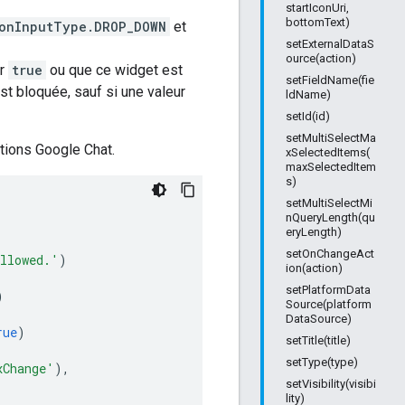
startIconUri,
bottomText)
onInputType.DROP_DOWN
et
setExternalDataS
ource(action)
ur
true
ou que ce widget est
setFieldName(fie
 est bloquée, sauf si une valeur
ldName)
setId(id)
setMultiSelectMa
tions Google Chat.
xSelectedItems(
maxSelectedItem
s)
setMultiSelectMi
nQueryLength(qu
eryLength)
setOnChangeAct
allowed.'
)
ion(action)
setPlatformData
)
Source(platform
DataSource)
rue
)
setTitle(title)
setType(type)
xChange'
),
setVisibility(visibi
lity)