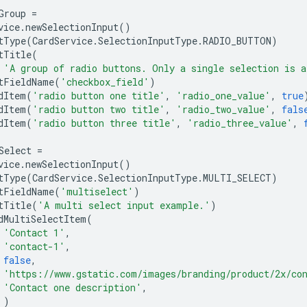
Group
=
vice
.
newSelectionInput
()
tType
(
CardService
.
SelectionInputType
.
RADIO_BUTTON
)
tTitle
(
'A group of radio buttons. Only a single selection is a
tFieldName
(
'checkbox_field'
)
dItem
(
'radio button one title'
,
'radio_one_value'
,
true
dItem
(
'radio button two title'
,
'radio_two_value'
,
fals
dItem
(
'radio button three title'
,
'radio_three_value'
,
Select
=
vice
.
newSelectionInput
()
tType
(
CardService
.
SelectionInputType
.
MULTI_SELECT
)
tFieldName
(
'multiselect'
)
tTitle
(
'A multi select input example.'
)
dMultiSelectItem
(
'Contact 1'
,
'contact-1'
,
false
,
'https://www.gstatic.com/images/branding/product/2x/co
'Contact one description'
,
)