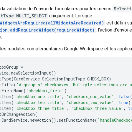
la validation de l'envoi de formulaires pour les menus
Selecti
utType.MULTI_SELECT
uniquement. Lorsque
lWidgetsAreRequired(allWidgetsAreRequired)
est défini s
tion.addRequiredWidget(requiredWidget)
, l'action d'envoi
.
 les modules complémentaires Google Workspace et les applica
boxGroup
=
vice
.
newSelectionInput
()
tType
(
CardService
.
SelectionInputType
.
CHECK_BOX
)
tTitle
(
'A group of checkboxes. Multiple selections are 
tFieldName
(
'checkbox_field'
)
dItem
(
'checkbox one title'
,
'checkbox_one_value'
,
false
dItem
(
'checkbox two title'
,
'checkbox_two_value'
,
true
)
dItem
(
'checkbox three title'
,
'checkbox_three_value'
,
t
tOnChangeAction
(
CardService
.
newAction
().
setFunctionName
(
'handleCheckbo