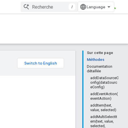
/
Sur cette page
e
Méthodes
Documentation
détaillée
addDataSourceC
onfig(dataSourc
eConfig)
addEventAction(
eventAction)
addItem(text,
value, selected)
addMultiSelectIt
em(text, value,
selected,