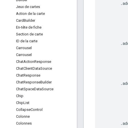
.
ad
Jeux de cartes
Action de la carte
Card
Builder
En-tête de fiche
Section de carte
ID de la carte
.
ad
Carrousel
Carrousel
Chat
Action
Response
Chat
Client
Data
Source
Chat
Response
Chat
Response
Builder
.
ad
Chat
Space
Data
Source
Chip
Chip
List
Collapse
Control
Colonne
.
ad
Colonnes