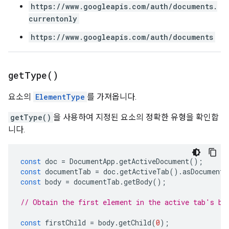
https://www.googleapis.com/auth/documents.
currentonly
https://www.googleapis.com/auth/documents
get
Type(
)
요소의
ElementType
를 가져옵니다.
getType()
을 사용하여 지정된 요소의 정확한 유형을 확인합
니다.
const
doc
=
DocumentApp
.
getActiveDocument
();
const
documentTab
=
doc
.
getActiveTab
().
asDocumentT
const
body
=
documentTab
.
getBody
();
// Obtain the first element in the active tab's bo
const
firstChild
=
body
.
getChild
(
0
);