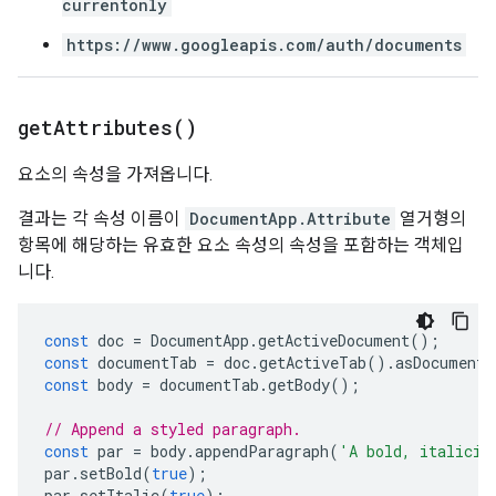
currentonly
https://www.googleapis.com/auth/documents
get
Attributes(
)
요소의 속성을 가져옵니다.
결과는 각 속성 이름이
DocumentApp.Attribute
열거형의
항목에 해당하는 유효한 요소 속성의 속성을 포함하는 객체입
니다.
const
doc
=
DocumentApp
.
getActiveDocument
();
const
documentTab
=
doc
.
getActiveTab
().
asDocumentT
const
body
=
documentTab
.
getBody
();
// Append a styled paragraph.
const
par
=
body
.
appendParagraph
(
'A bold, italiciz
par
.
setBold
(
true
);
par
.
setItalic
(
true
);