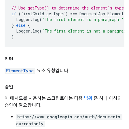
// Use getType() to determine the element's type.
if
(
firstChild
.
getType
()
===
DocumentApp
.
ElementTy
Logger
.
log
(
'The first element is a paragraph.'
);
}
else
{
Logger
.
log
(
'The first element is not a paragraph
}
리턴
ElementType
: 요소 유형입니다.
승인
이 메서드를 사용하는 스크립트에는 다음
범위
중 하나 이상의
승인이 필요합니다.
https://www.googleapis.com/auth/documents.
currentonly