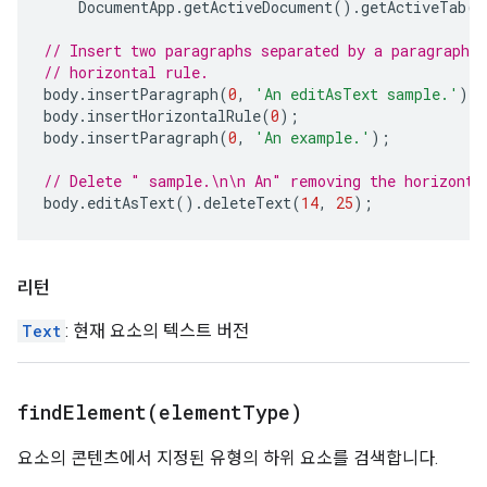
DocumentApp
.
getActiveDocument
().
getActiveTab
()
// Insert two paragraphs separated by a paragraph c
// horizontal rule.
body
.
insertParagraph
(
0
,
'An editAsText sample.'
);
body
.
insertHorizontalRule
(
0
);
body
.
insertParagraph
(
0
,
'An example.'
);
// Delete " sample.\n\n An" removing the horizonta
body
.
editAsText
().
deleteText
(
14
,
25
);
리턴
Text
: 현재 요소의 텍스트 버전
findElement(
element
Type)
요소의 콘텐츠에서 지정된 유형의 하위 요소를 검색합니다.