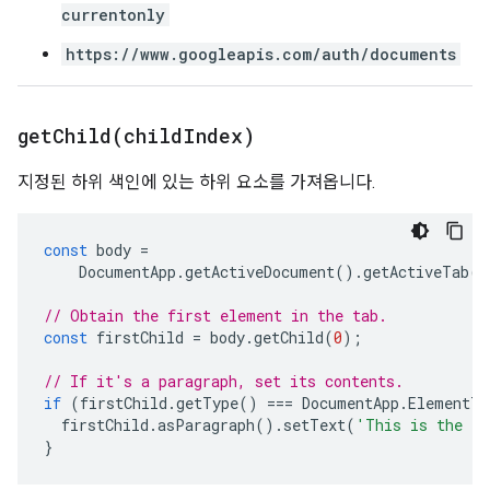
currentonly
https://www.googleapis.com/auth/documents
getChild(
child
Index)
지정된 하위 색인에 있는 하위 요소를 가져옵니다.
const
body
=
DocumentApp
.
getActiveDocument
().
getActiveTab
()
// Obtain the first element in the tab.
const
firstChild
=
body
.
getChild
(
0
);
// If it's a paragraph, set its contents.
if
(
firstChild
.
getType
()
===
DocumentApp
.
ElementTy
firstChild
.
asParagraph
().
setText
(
'This is the fi
}