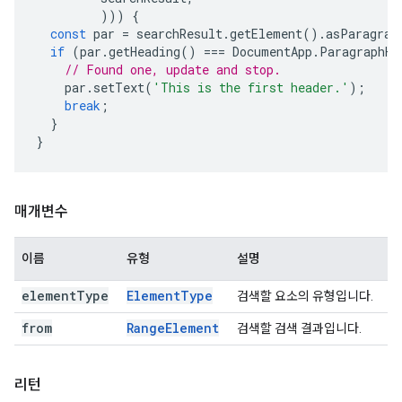
)))
{
const
par
=
searchResult
.
getElement
().
asParagrap
if
(
par
.
getHeading
()
===
DocumentApp
.
ParagraphHe
// Found one, update and stop.
par
.
setText
(
'This is the first header.'
);
break
;
}
}
매개변수
이름
유형
설명
element
Type
Element
Type
검색할 요소의 유형입니다.
from
Range
Element
검색할 검색 결과입니다.
리턴