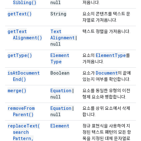
Sibling(
)
null
져옵니다.
get
Text(
)
String
요소의 콘텐츠를 텍스트 문
자열로 가져옵니다.
get
Text
Text
텍스트 정렬을 가져옵니다.
Alignment(
)
Alignment
|
null
get
Type(
)
Element
Element
Type
요소의
를
Type
가져옵니다.
is
At
Document
Boolean
Document
요소가
의 끝에
End(
)
있는지 여부를 확인합니다.
merge(
)
Equation
|
요소를 동일한 유형의 이전
null
형제 요소와 병합합니다.
remove
From
Equation
|
요소를 상위 요소에서 삭제
Parent(
)
null
합니다.
replace
Text(
Element
정규 표현식을 사용하여 지
search
정된 텍스트 패턴의 모든 항
Pattern
,
목을 지정된 대체 문자열로