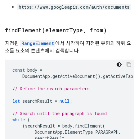
https://www.googleapis.com/auth/documents
findElement(
element
Type
,
from)
지정된
RangeElement
에서 시작하여 지정된 유형의 하위 요
소를 요소의 콘텐츠에서 검색합니다.
const
body
=
DocumentApp
.
getActiveDocument
().
getActiveTab
()
// Define the search parameters.
let
searchResult
=
null
;
// Search until the paragraph is found.
while
(
(
searchResult
=
body
.
findElement
(
DocumentApp
.
ElementType
.
PARAGRAPH
,
searchResult
,