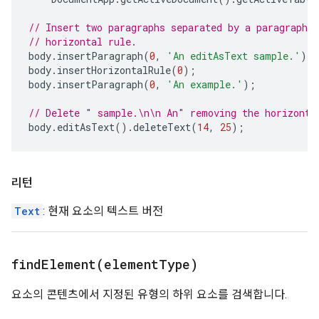
// Insert two paragraphs separated by a paragraph c
// horizontal rule.
body
.
insertParagraph
(
0
,
'An editAsText sample.'
);
body
.
insertHorizontalRule
(
0
);
body
.
insertParagraph
(
0
,
'An example.'
);
// Delete " sample.\n\n An" removing the horizonta
body
.
editAsText
().
deleteText
(
14
,
25
);
리턴
Text
: 현재 요소의 텍스트 버전
findElement(
element
Type)
요소의 콘텐츠에서 지정된 유형의 하위 요소를 검색합니다.