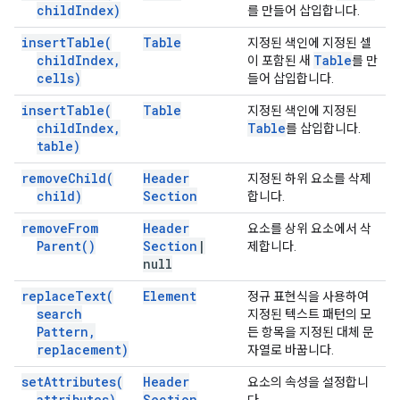
child
Index)
를 만들어 삽입합니다.
insert
Table(
Table
지정된 색인에 지정된 셀
child
Index
,
Table
이 포함된 새
를 만
cells)
들어 삽입합니다.
insert
Table(
Table
지정된 색인에 지정된
child
Index
,
Table
를 삽입합니다.
table)
remove
Child(
Header
지정된 하위 요소를 삭제
child)
Section
합니다.
remove
From
Header
요소를 상위 요소에서 삭
Parent(
)
Section
|
제합니다.
null
replace
Text(
Element
정규 표현식을 사용하여
search
지정된 텍스트 패턴의 모
Pattern
,
든 항목을 지정된 대체 문
replacement)
자열로 바꿉니다.
set
Attributes(
Header
요소의 속성을 설정합니
attributes)
Section