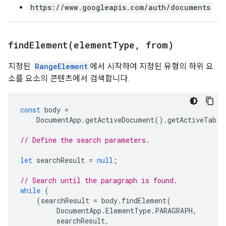
https://www.googleapis.com/auth/documents
findElement(
element
Type
,
from)
지정된
RangeElement
에서 시작하여 지정된 유형의 하위 요
소를 요소의 콘텐츠에서 검색합니다.
const
body
=
DocumentApp
.
getActiveDocument
().
getActiveTab
()
// Define the search parameters.
let
searchResult
=
null
;
// Search until the paragraph is found.
while
(
(
searchResult
=
body
.
findElement
(
DocumentApp
.
ElementType
.
PARAGRAPH
,
searchResult
,