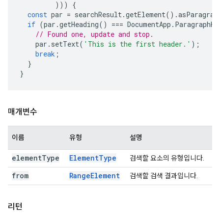
)))
{
const
par
=
searchResult
.
getElement
().
asParagrap
if
(
par
.
getHeading
()
===
DocumentApp
.
ParagraphHe
// Found one, update and stop.
par
.
setText
(
'This is the first header.'
);
break
;
}
}
매개변수
이름
유형
설명
element
Type
Element
Type
검색할 요소의 유형입니다.
from
Range
Element
검색할 검색 결과입니다.
리턴