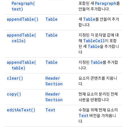
Paragraph(
Paragraph
포함된 새
를
text)
만들어 추가합니다.
append
Table(
)
Table
Table
새
를 만들어 추가
합니다.
append
Table(
Table
지정된 각 문자열 값에 대
cells)
Table
Cell
해
이 포함
Table
된 새
을 추가합니
다.
append
Table(
Table
Table
지정된
를 추가합
table)
니다.
clear(
)
Header
요소의 콘텐츠를 지웁니
Section
다.
copy(
)
Header
현재 요소의 분리된 전체
Section
사본을 반환합니다.
edit
As
Text(
)
Text
수정을 위해 현재 요소의
Text
버전을 가져옵니
다.