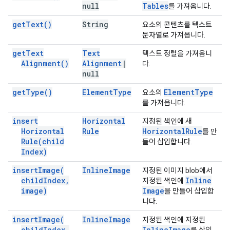
null
Tables
를 가져옵니다.
get
Text(
)
String
요소의 콘텐츠를 텍스트
문자열로 가져옵니다.
get
Text
Text
텍스트 정렬을 가져옵니
Alignment(
)
Alignment
|
다.
null
get
Type(
)
Element
Type
Element
Type
요소의
를 가져옵니다.
insert
Horizontal
지정된 색인에 새
Horizontal
Rule
Horizontal
Rule
를 만
Rule(
child
들어 삽입합니다.
Index)
insert
Image(
Inline
Image
지정된 이미지 blob에서
child
Index
,
Inline
지정된 색인에
image)
Image
을 만들어 삽입합
니다.
insert
Image(
Inline
Image
지정된 색인에 지정된
child
Index
,
Inline
Image