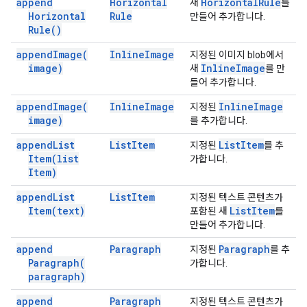
append
Horizontal
Horizontal
Rule
새
를
Horizontal
Rule
만들어 추가합니다.
Rule(
)
append
Image(
Inline
Image
지정된 이미지 blob에서
image)
Inline
Image
새
를 만
들어 추가합니다.
append
Image(
Inline
Image
Inline
Image
지정된
image)
를 추가합니다.
append
List
List
Item
List
Item
지정된
를 추
Item(
list
가합니다.
Item)
append
List
List
Item
지정된 텍스트 콘텐츠가
Item(
text)
List
Item
포함된 새
를
만들어 추가합니다.
append
Paragraph
Paragraph
지정된
를 추
Paragraph(
가합니다.
paragraph)
append
Paragraph
지정된 텍스트 콘텐츠가