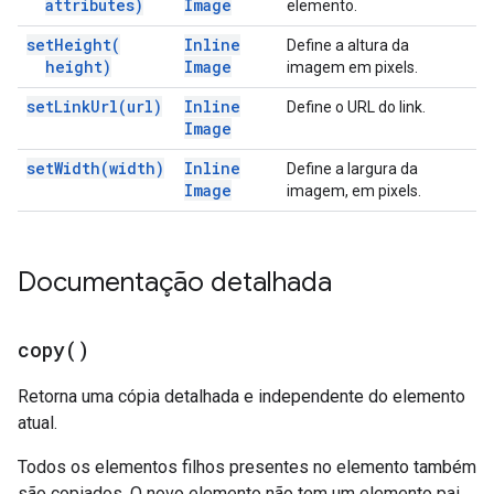
attributes)
Image
elemento.
set
Height(
Inline
Define a altura da
height)
Image
imagem em pixels.
set
Link
Url(
url)
Inline
Define o URL do link.
Image
set
Width(
width)
Inline
Define a largura da
Image
imagem, em pixels.
Documentação detalhada
copy(
)
Retorna uma cópia detalhada e independente do elemento
atual.
Todos os elementos filhos presentes no elemento também
são copiados. O novo elemento não tem um elemento pai.