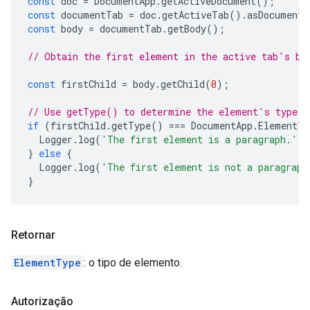
const
doc
=
DocumentApp
.
getActiveDocument
();
const
documentTab
=
doc
.
getActiveTab
().
asDocumentT
const
body
=
documentTab
.
getBody
();
// Obtain the first element in the active tab's bo
const
firstChild
=
body
.
getChild
(
0
);
// Use getType() to determine the element's type.
if
(
firstChild
.
getType
()
===
DocumentApp
.
ElementTy
Logger
.
log
(
'The first element is a paragraph.'
);
}
else
{
Logger
.
log
(
'The first element is not a paragraph
}
Retornar
ElementType
: o tipo de elemento.
Autorização