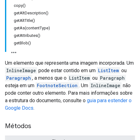
copy()
getAltDescription()
getAltTitle()
getAs(contentType)
getAttributes()
getBlob()
Um elemento que representa uma imagem incorporada. Um
InlineImage
pode estar contido em um
ListItem
ou
Paragraph
, a menos que o
ListItem
ou
Paragraph
esteja em um
FootnoteSection
. Um
InlineImage
não
pode conter outro elemento. Para mais informações sobre
a estrutura do documento, consulte o
guia para estender o
Google Docs
.
Métodos