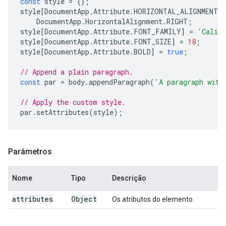
const
style
=
{};
style
[
DocumentApp
.
Attribute
.
HORIZONTAL_ALIGNMENT
]
DocumentApp
.
HorizontalAlignment
.
RIGHT
;
style
[
DocumentApp
.
Attribute
.
FONT_FAMILY
]
=
'Calib
style
[
DocumentApp
.
Attribute
.
FONT_SIZE
]
=
18
;
style
[
DocumentApp
.
Attribute
.
BOLD
]
=
true
;
// Append a plain paragraph.
const
par
=
body
.
appendParagraph
(
'A paragraph with
// Apply the custom style.
par
.
setAttributes
(
style
);
Parâmetros
Nome
Tipo
Descrição
attributes
Object
Os atributos do elemento.