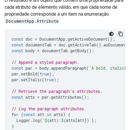
O resultado é um objeto que contém uma propriedade para
cada atributo de elemento válido, em que cada nome de
propriedade corresponde a um item na enumeração
DocumentApp.Attribute
.
const
doc
=
DocumentApp
.
getActiveDocument
();
const
documentTab
=
doc
.
getActiveTab
().
asDocumentT
const
body
=
documentTab
.
getBody
();
// Append a styled paragraph.
const
par
=
body
.
appendParagraph
(
'A bold, italiciz
par
.
setBold
(
true
);
par
.
setItalic
(
true
);
// Retrieve the paragraph's attributes.
const
atts
=
par
.
getAttributes
();
// Log the paragraph attributes.
for
(
const
att
in
atts
)
{
Logger
.
log
(
`
${
att
}
:
${
atts
[
att
]
}
`
);
}