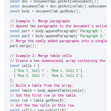
const
doc
=
DocumentApp
.
getActiveDocument
();
const
documentTab
=
doc
.
getActiveTab
().
asDocumentT
const
body
=
documentTab
.
getBody
();
// Example 1: Merge paragraphs
// Append two paragraphs to the document's active 
const
par1
=
body
.
appendParagraph
(
'Paragraph 1.'
);
const
par2
=
body
.
appendParagraph
(
'Paragraph 2.'
);
// Merge the newly added paragraphs into a single p
par2
.
merge
();
// Example 2: Merge table cells
// Create a two-dimensional array containing the t
const
cells
=
[
[
'Row 1, Cell 1'
,
'Row 1, Cell 2'
],
[
'Row 2, Cell 1'
,
'Row 2, Cell 2'
],
];
// Build a table from the array.
const
table
=
body
.
appendTable
(
cells
);
// Get the first row in the table.
const
row
=
table
.
getRow
(
0
);
// Get the two cells in this row.
const
cell1
=
row
.
getCell
(
0
);