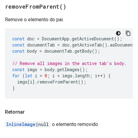
remove
From
Parent(
)
Remove o elemento do pai.
const
doc
=
DocumentApp
.
getActiveDocument
();
const
documentTab
=
doc
.
getActiveTab
().
asDocumentT
const
body
=
documentTab
.
getBody
();
// Remove all images in the active tab's body.
const
imgs
=
body
.
getImages
();
for
(
let
i
=
0
;
i
 < 
imgs
.
length
;
i
++
)
{
imgs
[
i
].
removeFromParent
();
}
Retornar
InlineImage
|null
: o elemento removido.