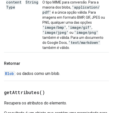
content
String
O tipo MIME para conversão. Para a
Type
'application
/
maioria dos blobs,
pdf'
é a única opção válida. Para
imagens em formato BMP, GIF, JPEG ou
PNG, qualquer uma das opções
'image
/
bmp'
'image
/
gif'
,
,
'image
/
jpeg'
'image
/
png'
ou
também é válida. Para um documento
'text
/
markdown'
do Google Docs,
também é válido.
Retornar
Blob
: os dados como um blob.
get
Attributes(
)
Recupera os atributos do elemento.