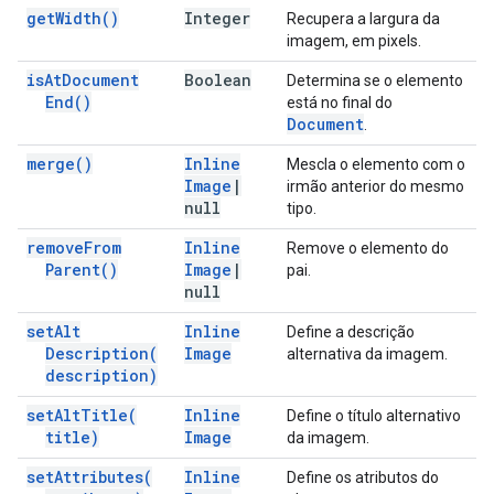
get
Width(
)
Integer
Recupera a largura da
imagem, em pixels.
is
At
Document
Boolean
Determina se o elemento
End(
)
está no final do
Document
.
merge(
)
Inline
Mescla o elemento com o
Image
|
irmão anterior do mesmo
null
tipo.
remove
From
Inline
Remove o elemento do
Parent(
)
Image
|
pai.
null
set
Alt
Inline
Define a descrição
Description(
Image
alternativa da imagem.
description)
set
Alt
Title(
Inline
Define o título alternativo
title)
Image
da imagem.
set
Attributes(
Inline
Define os atributos do