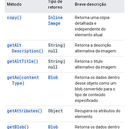
Tipo de
Método
Breve descrição
retorno
copy(
)
Inline
Retorna uma cópia
Image
detalhada e
independente do
elemento atual.
get
Alt
String
|
Retorna a descrição
Description(
)
null
alternativa da imagem.
get
Alt
Title(
)
String
|
Retorna o título
null
alternativo da imagem.
get
As(
content
Blob
Retorna os dados dentro
Type)
desse objeto como um
blob convertido para o
tipo de conteúdo
especificado.
get
Attributes(
)
Object
Recupera os atributos do
elemento.
get
Blob(
)
Blob
Retorna os dados dentro