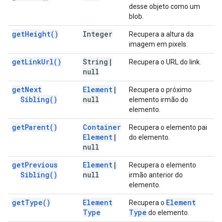
desse objeto como um
blob.
get
Height(
)
Integer
Recupera a altura da
imagem em pixels.
get
Link
Url(
)
String
|
Recupera o URL do link.
null
get
Next
Element
|
Recupera o próximo
Sibling(
)
null
elemento irmão do
elemento.
get
Parent(
)
Container
Recupera o elemento pai
Element
|
do elemento.
null
get
Previous
Element
|
Recupera o elemento
Sibling(
)
null
irmão anterior do
elemento.
get
Type(
)
Element
Element
Recupera o
Type
Type
do elemento.