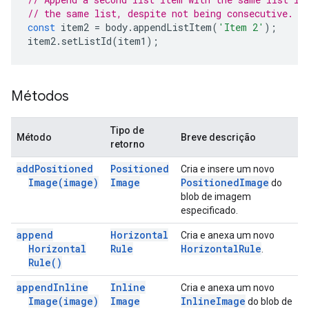
// the same list, despite not being consecutive.
const
item2
=
body
.
appendListItem
(
'Item 2'
);
item2
.
setListId
(
item1
);
Métodos
Tipo de
Método
Breve descrição
retorno
add
Positioned
Positioned
Cria e insere um novo
Image(
image)
Image
Positioned
Image
do
blob de imagem
especificado.
append
Horizontal
Cria e anexa um novo
Horizontal
Rule
Horizontal
Rule
.
Rule(
)
append
Inline
Inline
Cria e anexa um novo
Image(
image)
Image
Inline
Image
do blob de