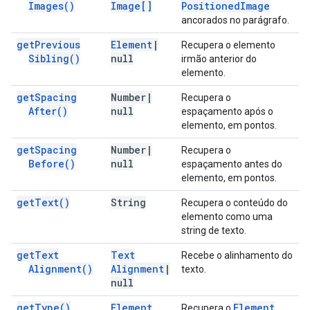
Images(
)
Image[]
Positioned
Image
ancorados no parágrafo.
get
Previous
Element
|
Recupera o elemento
Sibling(
)
null
irmão anterior do
elemento.
get
Spacing
Number
|
Recupera o
After(
)
null
espaçamento após o
elemento, em pontos.
get
Spacing
Number
|
Recupera o
Before(
)
null
espaçamento antes do
elemento, em pontos.
get
Text(
)
String
Recupera o conteúdo do
elemento como uma
string de texto.
get
Text
Text
Recebe o alinhamento do
Alignment(
)
Alignment
|
texto.
null
get
Type(
)
Element
Element
Recupera o