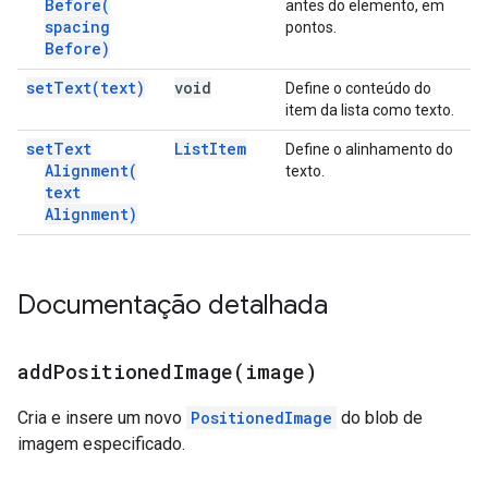
Before(
antes do elemento, em
spacing
pontos.
Before)
set
Text(
text)
void
Define o conteúdo do
item da lista como texto.
set
Text
List
Item
Define o alinhamento do
Alignment(
texto.
text
Alignment)
Documentação detalhada
addPositionedImage(
image)
Cria e insere um novo
PositionedImage
do blob de
imagem especificado.