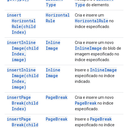
Type
Type
do elemento.
insert
Horizontal
Cria e insere um
Horizontal
Rule
Horizontal
Rule
no
Rule(
child
índice especificado.
Index)
insert
Inline
Inline
Cria e insere um novo
Image(
child
Image
Inline
Image
do blob de
Index
,
imagem especificado no
image)
índice especificado.
insert
Inline
Inline
Inline
Image
Insere o
Image(
child
Image
especificado no índice
Index
,
indicado.
image)
insert
Page
Page
Break
Cria e insere um novo
Break(
child
Page
Break
no índice
Index)
especificado.
insert
Page
Page
Break
Page
Break
Insere o
Break(
child
especificado no índice