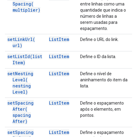
Spacing(
entre linhas como uma
multiplier)
quantidade que indica o
número de linhas a
serem usadas para
espaçamento.
set
Link
Url(
List
Item
Define o URL do link.
url)
set
List
Id(
list
List
Item
Define o ID da lista.
Item)
set
Nesting
List
Item
Define o nível de
Level(
aninhamento do item da
nesting
lista.
Level)
set
Spacing
List
Item
Define o espaçamento
After(
após o elemento, em
spacing
pontos.
After)
set
Spacing
List
Item
Define o espaçamento