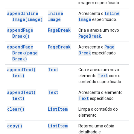
imagem especificado.
append
Inline
Inline
Inline
Acrescenta o
Image(
image)
Image
Image
especificado.
append
Page
Page
Break
Cria e anexa um novo
Break(
)
Page
Break
.
append
Page
Page
Break
Page
Acrescenta o
Break(
page
Break
especificado.
Break)
append
Text(
Text
Cria e anexa um novo
text)
Text
elemento
com o
conteúdo especificado.
append
Text(
Text
Acrescenta o elemento
text)
Text
especificado.
clear(
)
List
Item
Limpa o conteúdo do
elemento.
copy(
)
List
Item
Retorna uma cópia
detalhada e