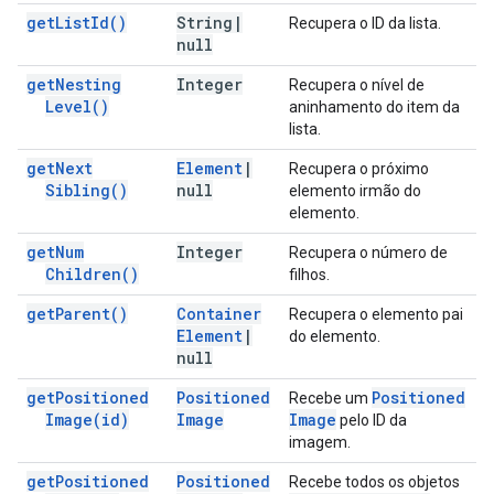
get
List
Id(
)
String
|
Recupera o ID da lista.
null
get
Nesting
Integer
Recupera o nível de
Level(
)
aninhamento do item da
lista.
get
Next
Element
|
Recupera o próximo
Sibling(
)
null
elemento irmão do
elemento.
get
Num
Integer
Recupera o número de
Children(
)
filhos.
get
Parent(
)
Container
Recupera o elemento pai
Element
|
do elemento.
null
get
Positioned
Positioned
Positioned
Recebe um
Image(
id)
Image
Image
pelo ID da
imagem.
get
Positioned
Positioned
Recebe todos os objetos