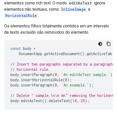
elementos como rich text. O modo
editAsText
ignora
elementos não textuais, como
InlineImage
e
HorizontalRule
.
Os elementos filhos totalmente contidos em um intervalo
de texto excluído são removidos do elemento.
const
body
=
DocumentApp
.
getActiveDocument
().
getActiveTab
()
// Insert two paragraphs separated by a paragraph c
// horizontal rule.
body
.
insertParagraph
(
0
,
'An editAsText sample.'
);
body
.
insertHorizontalRule
(
0
);
body
.
insertParagraph
(
0
,
'An example.'
);
// Delete " sample.\n\n An" removing the horizonta
body
.
editAsText
().
deleteText
(
14
,
25
);