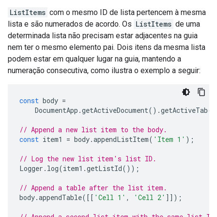
ListItems
com o mesmo ID de lista pertencem à mesma
lista e são numerados de acordo. Os
ListItems
de uma
determinada lista não precisam estar adjacentes na guia
nem ter o mesmo elemento pai. Dois itens da mesma lista
podem estar em qualquer lugar na guia, mantendo a
numeração consecutiva, como ilustra o exemplo a seguir:
const
body
=
DocumentApp
.
getActiveDocument
().
getActiveTab
()
// Append a new list item to the body.
const
item1
=
body
.
appendListItem
(
'Item 1'
);
// Log the new list item's list ID.
Logger
.
log
(
item1
.
getListId
());
// Append a table after the list item.
body
.
appendTable
([[
'Cell 1'
,
'Cell 2'
]]);
// Append a second list item with the same list ID