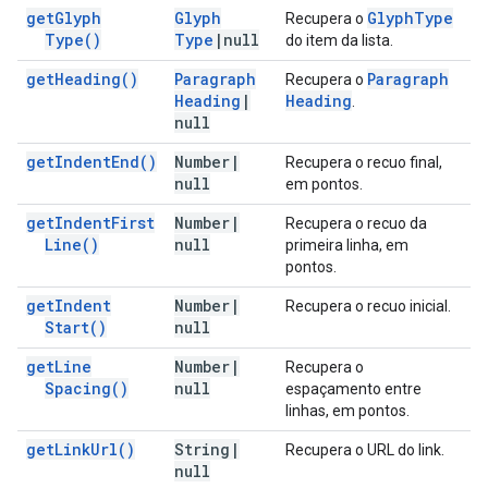
get
Glyph
Glyph
Glyph
Type
Recupera o
Type(
)
Type
|
null
do item da lista.
get
Heading(
)
Paragraph
Paragraph
Recupera o
Heading
|
Heading
.
null
get
Indent
End(
)
Number
|
Recupera o recuo final,
null
em pontos.
get
Indent
First
Number
|
Recupera o recuo da
Line(
)
null
primeira linha, em
pontos.
get
Indent
Number
|
Recupera o recuo inicial.
Start(
)
null
get
Line
Number
|
Recupera o
Spacing(
)
null
espaçamento entre
linhas, em pontos.
get
Link
Url(
)
String
|
Recupera o URL do link.
null