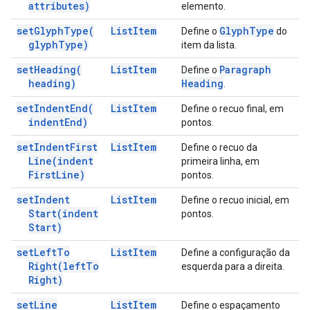
attributes)
elemento.
set
Glyph
Type(
List
Item
Glyph
Type
Define o
do
glyph
Type)
item da lista.
set
Heading(
List
Item
Paragraph
Define o
heading)
Heading
.
set
Indent
End(
List
Item
Define o recuo final, em
indent
End)
pontos.
set
Indent
First
List
Item
Define o recuo da
Line(
indent
primeira linha, em
First
Line)
pontos.
set
Indent
List
Item
Define o recuo inicial, em
Start(
indent
pontos.
Start)
set
Left
To
List
Item
Define a configuração da
Right(
left
To
esquerda para a direita.
Right)
set
Line
List
Item
Define o espaçamento