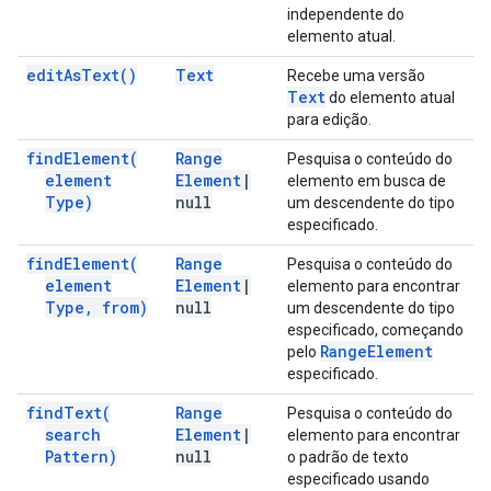
independente do
elemento atual.
edit
As
Text(
)
Text
Recebe uma versão
Text
do elemento atual
para edição.
find
Element(
Range
Pesquisa o conteúdo do
element
Element
|
elemento em busca de
Type)
null
um descendente do tipo
especificado.
find
Element(
Range
Pesquisa o conteúdo do
element
Element
|
elemento para encontrar
Type
,
from)
null
um descendente do tipo
especificado, começando
Range
Element
pelo
especificado.
find
Text(
Range
Pesquisa o conteúdo do
search
Element
|
elemento para encontrar
Pattern)
null
o padrão de texto
especificado usando