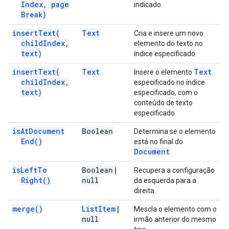
Index
,
page
indicado.
Break)
insert
Text(
Text
Cria e insere um novo
child
Index
,
elemento do texto no
text)
índice especificado.
insert
Text(
Text
Text
Insere o elemento
child
Index
,
especificado no índice
text)
especificado, com o
conteúdo de texto
especificado.
is
At
Document
Boolean
Determina se o elemento
End(
)
está no final do
Document
.
is
Left
To
Boolean
|
Recupera a configuração
Right(
)
null
da esquerda para a
direita.
merge(
)
List
Item
|
Mescla o elemento com o
null
irmão anterior do mesmo