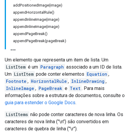
addPositionedImage(image)
appendHorizontalRule()
appendInlineImage(image)
appendInlineImage(image)
appendPageBreak()
appendPageBreak(pageBreak)
Um elemento que representa um item de lista. Um
ListItem
é um
Paragraph
associado a um ID de lista.
Um
ListItem
pode conter elementos
Equation
,
Footnote
,
HorizontalRule
,
InlineDrawing
,
InlineImage
,
PageBreak
e
Text
. Para mais
informações sobre a estrutura de documentos, consulte o
guia para estender o Google Docs
.
ListItems
não pode conter caracteres de nova linha. Os
caracteres de nova linha ("\n") são convertidos em
caracteres de quebra de linha ("\r").