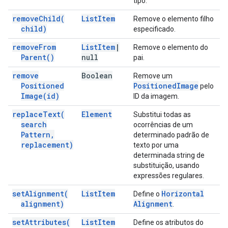
tipo.
remove
Child(
List
Item
Remove o elemento filho
child)
especificado.
remove
From
List
Item
|
Remove o elemento do
Parent(
)
null
pai.
remove
Boolean
Remove um
Positioned
Positioned
Image
pelo
Image(
id)
ID da imagem.
replace
Text(
Element
Substitui todas as
search
ocorrências de um
Pattern
,
determinado padrão de
replacement)
texto por uma
determinada string de
substituição, usando
expressões regulares.
set
Alignment(
List
Item
Horizontal
Define o
alignment)
Alignment
.
set
Attributes(
List
Item
Define os atributos do