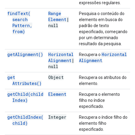
expressões regulares.
find
Text(
Range
Pesquisa o conteúdo do
search
Element
|
elemento em busca do
Pattern
,
null
padrão de texto
from)
especificado, começando
por um determinado
resultado da pesquisa.
get
Alignment(
)
Horizontal
Horizontal
Recupera o
Alignment
|
Alignment
.
null
get
Object
Recupera os atributos do
Attributes(
)
elemento.
get
Child(
child
Element
Recupera o elemento
Index)
filho no índice
especificado.
get
Child
Index(
Integer
Recupera o índice filho do
child)
elemento filho
especificado.