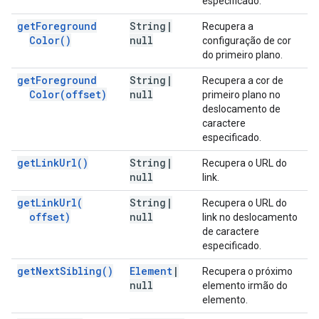
especificado.
get
Foreground
String
|
Recupera a
Color(
)
null
configuração de cor
do primeiro plano.
get
Foreground
String
|
Recupera a cor de
Color(
offset)
null
primeiro plano no
deslocamento de
caractere
especificado.
get
Link
Url(
)
String
|
Recupera o URL do
null
link.
get
Link
Url(
String
|
Recupera o URL do
offset)
null
link no deslocamento
de caractere
especificado.
get
Next
Sibling(
)
Element
|
Recupera o próximo
null
elemento irmão do
elemento.