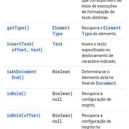
que correspondem ao
início de execuções
de formatação de
texto distintas.
get
Type(
)
Element
Element
Recupera o
Type
Type
do elemento.
insert
Text(
Text
Insere o texto
offset
,
text)
especificado no
deslocamento de
caractere indicado.
is
At
Document
Boolean
Determina se o
End(
)
elemento está no
Document
final do
.
is
Bold(
)
Boolean
|
Recupera a
null
configuração de
negrito.
is
Bold(
offset)
Boolean
|
Recupera a
null
configuração de
negrito no