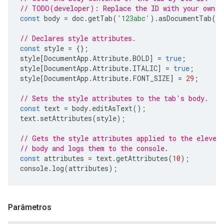
// TODO(developer): Replace the ID with your own.
const
body
=
doc
.
getTab
(
'123abc'
).
asDocumentTab
()
// Declares style attributes.
const
style
=
{};
style
[
DocumentApp
.
Attribute
.
BOLD
]
=
true
;
style
[
DocumentApp
.
Attribute
.
ITALIC
]
=
true
;
style
[
DocumentApp
.
Attribute
.
FONT_SIZE
]
=
29
;
// Sets the style attributes to the tab's body.
const
text
=
body
.
editAsText
();
text
.
setAttributes
(
style
);
// Gets the style attributes applied to the eleven
// body and logs them to the console.
const
attributes
=
text
.
getAttributes
(
10
);
console
.
log
(
attributes
);
Parâmetros