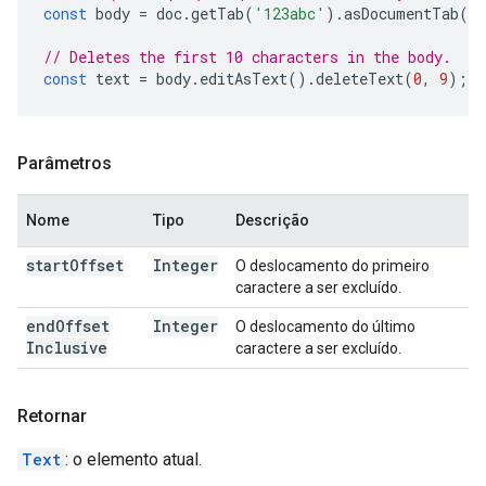
const
body
=
doc
.
getTab
(
'123abc'
).
asDocumentTab
()
// Deletes the first 10 characters in the body.
const
text
=
body
.
editAsText
().
deleteText
(
0
,
9
);
Parâmetros
Nome
Tipo
Descrição
start
Offset
Integer
O deslocamento do primeiro
caractere a ser excluído.
end
Offset
Integer
O deslocamento do último
Inclusive
caractere a ser excluído.
Retornar
Text
: o elemento atual.