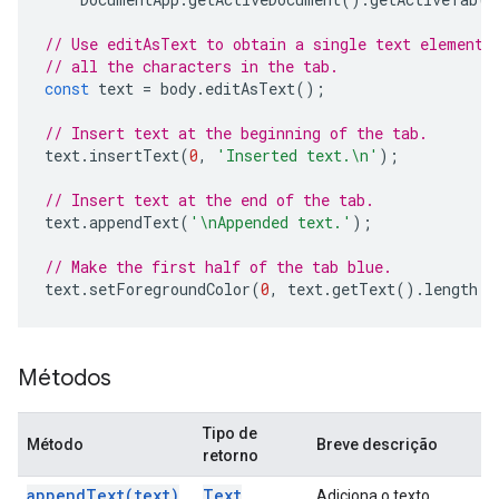
// Use editAsText to obtain a single text element 
// all the characters in the tab.
const
text
=
body
.
editAsText
();
// Insert text at the beginning of the tab.
text
.
insertText
(
0
,
'Inserted text.\n'
);
// Insert text at the end of the tab.
text
.
appendText
(
'\nAppended text.'
);
// Make the first half of the tab blue.
text
.
setForegroundColor
(
0
,
text
.
getText
().
length
/
Métodos
Tipo de
Método
Breve descrição
retorno
append
Text(
text)
Text
Adiciona o texto