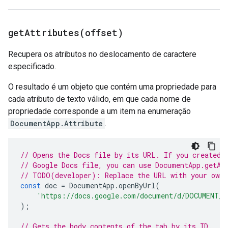
getAttributes(
offset)
Recupera os atributos no deslocamento de caractere
especificado.
O resultado é um objeto que contém uma propriedade para
cada atributo de texto válido, em que cada nome de
propriedade corresponde a um item na enumeração
DocumentApp.Attribute
.
// Opens the Docs file by its URL. If you created 
// Google Docs file, you can use DocumentApp.getAc
// TODO(developer): Replace the URL with your own.
const
doc
=
DocumentApp
.
openByUrl
(
'https://docs.google.com/document/d/DOCUMENT_I
);
// Gets the body contents of the tab by its ID.