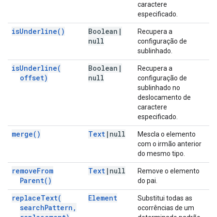
caractere
especificado.
is
Underline(
)
Boolean
|
Recupera a
null
configuração de
sublinhado.
is
Underline(
Boolean
|
Recupera a
offset)
null
configuração de
sublinhado no
deslocamento de
caractere
especificado.
merge(
)
Text
|
null
Mescla o elemento
com o irmão anterior
do mesmo tipo.
remove
From
Text
|
null
Remove o elemento
Parent(
)
do pai.
replace
Text(
Element
Substitui todas as
search
Pattern
,
ocorrências de um