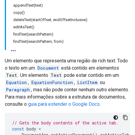
appendText(text)
copy()
deleteText(startOffset, endOffsetInclusive)
editAsText()
findText(searchPattern)
findText(searchPattern, from)
Um elemento que representa uma região de rich text. Todo
o texto em um
Document
está contido em elementos
Text
. Um elemento
Text
pode estar contido em um
Equation
,
EquationFunction
,
ListItem
ou
Paragraph
, mas não pode conter nenhum outro elemento.
Para mais informações sobre a estrutura de documentos,
consulte o
guia para estender o Google Docs
.
// Gets the body contents of the active tab.
const
body
=
DocumentApp
.
getActiveDocument
().
getActiveTab
()