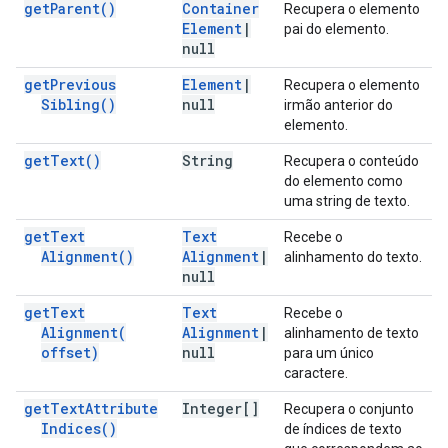
get
Parent(
)
Container
Recupera o elemento
Element
|
pai do elemento.
null
get
Previous
Element
|
Recupera o elemento
Sibling(
)
null
irmão anterior do
elemento.
get
Text(
)
String
Recupera o conteúdo
do elemento como
uma string de texto.
get
Text
Text
Recebe o
Alignment(
)
Alignment
|
alinhamento do texto.
null
get
Text
Text
Recebe o
Alignment(
Alignment
|
alinhamento de texto
offset)
null
para um único
caractere.
get
Text
Attribute
Integer[]
Recupera o conjunto
Indices(
)
de índices de texto