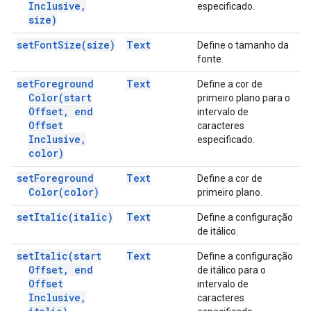
Inclusive
,
especificado.
size)
set
Font
Size(
size)
Text
Define o tamanho da
fonte.
set
Foreground
Text
Define a cor de
Color(
start
primeiro plano para o
Offset
,
end
intervalo de
Offset
caracteres
Inclusive
,
especificado.
color)
set
Foreground
Text
Define a cor de
Color(
color)
primeiro plano.
set
Italic(
italic)
Text
Define a configuração
de itálico.
set
Italic(
start
Text
Define a configuração
Offset
,
end
de itálico para o
Offset
intervalo de
Inclusive
,
caracteres