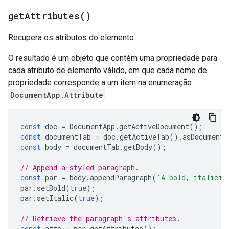
get
Attributes(
)
Recupera os atributos do elemento.
O resultado é um objeto que contém uma propriedade para
cada atributo de elemento válido, em que cada nome de
propriedade corresponde a um item na enumeração
DocumentApp.Attribute
.
const
doc
=
DocumentApp
.
getActiveDocument
();
const
documentTab
=
doc
.
getActiveTab
().
asDocumentT
const
body
=
documentTab
.
getBody
();
// Append a styled paragraph.
const
par
=
body
.
appendParagraph
(
'A bold, italiciz
par
.
setBold
(
true
);
par
.
setItalic
(
true
);
// Retrieve the paragraph's attributes.
const
atts
=
par
.
getAttributes
();