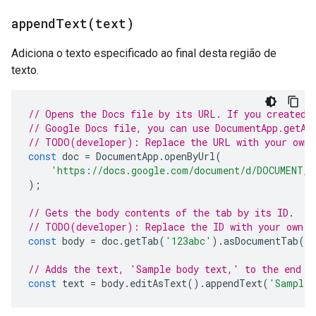
appendText(
text)
Adiciona o texto especificado ao final desta região de
texto.
// Opens the Docs file by its URL. If you created 
// Google Docs file, you can use DocumentApp.getAc
// TODO(developer): Replace the URL with your own.
const
doc
=
DocumentApp
.
openByUrl
(
'https://docs.google.com/document/d/DOCUMENT_I
);
// Gets the body contents of the tab by its ID.
// TODO(developer): Replace the ID with your own.
const
body
=
doc
.
getTab
(
'123abc'
).
asDocumentTab
()
// Adds the text, 'Sample body text,' to the end o
const
text
=
body
.
editAsText
().
appendText
(
'Sample 