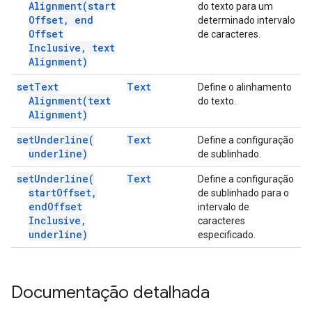
Alignment(
start
do texto para um
Offset
,
end
determinado intervalo
Offset
de caracteres.
Inclusive
,
text
Alignment)
set
Text
Text
Define o alinhamento
Alignment(
text
do texto.
Alignment)
set
Underline(
Text
Define a configuração
underline)
de sublinhado.
set
Underline(
Text
Define a configuração
start
Offset
,
de sublinhado para o
end
Offset
intervalo de
Inclusive
,
caracteres
underline)
especificado.
Documentação detalhada