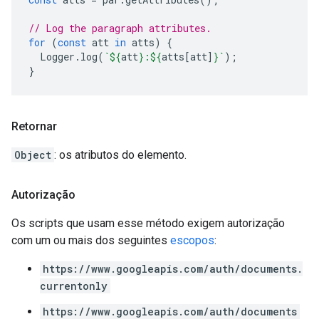
// Log the paragraph attributes.
for
(
const
att
in
atts
)
{
Logger
.
log
(
`
${
att
}
:
${
atts
[
att
]
}
`
);
}
Retornar
Object
: os atributos do elemento.
Autorização
Os scripts que usam esse método exigem autorização
com um ou mais dos seguintes
escopos
:
https://www.googleapis.com/auth/documents.
currentonly
https://www.googleapis.com/auth/documents