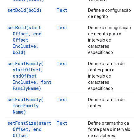
set
Bold(
bold)
Text
Define a configuração
de negrito.
set
Bold(
start
Text
Define a configuração
Offset
,
end
de negrito para o
Offset
intervalo de
Inclusive
,
caracteres
bold)
especificado.
set
Font
Family(
Text
Define a família de
start
Offset
,
fontes para o
end
Offset
intervalo de
Inclusive
,
font
caracteres
Family
Name)
especificado.
set
Font
Family(
Text
Define a família de
font
Family
fontes.
Name)
set
Font
Size(
start
Text
Define o tamanho da
Offset
,
end
fonte para o intervalo
Offset
de caracteres