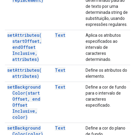
replacement)
determinado padrão
de texto por uma
determinada string de
substituição, usando
expressões regulares.
set
Attributes(
Text
Aplica os atributos
start
Offset
,
especificados ao
end
Offset
intervalo de
Inclusive
,
caracteres
attributes)
determinado.
set
Attributes(
Text
Define os atributos do
attributes)
elemento.
set
Background
Text
Define a cor de fundo
Color(
start
para o intervalo de
Offset
,
end
caracteres
Offset
especificado.
Inclusive
,
color)
set
Background
Text
Define a cor do plano
Color(
color)
de fundo.