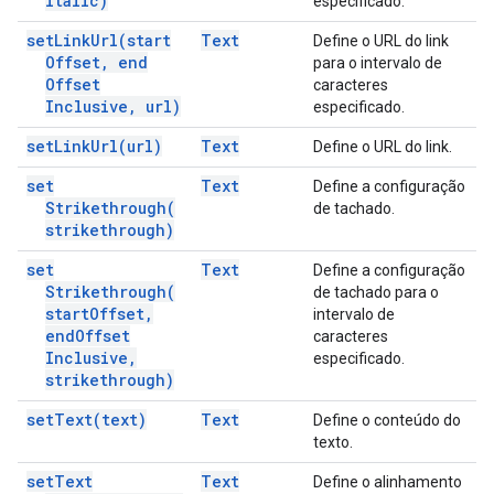
italic)
especificado.
set
Link
Url(
start
Text
Define o URL do link
Offset
,
end
para o intervalo de
Offset
caracteres
Inclusive
,
url)
especificado.
set
Link
Url(
url)
Text
Define o URL do link.
set
Text
Define a configuração
Strikethrough(
de tachado.
strikethrough)
set
Text
Define a configuração
Strikethrough(
de tachado para o
start
Offset
,
intervalo de
end
Offset
caracteres
Inclusive
,
especificado.
strikethrough)
set
Text(
text)
Text
Define o conteúdo do
texto.
set
Text
Text
Define o alinhamento