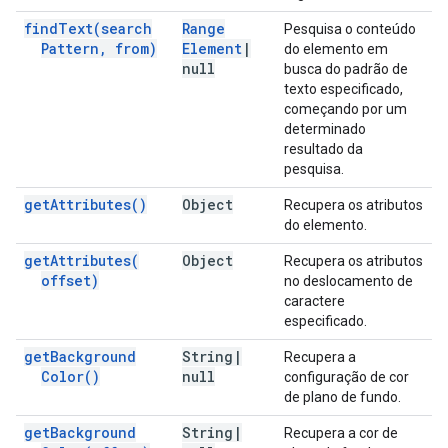
find
Text(
search
Range
Pesquisa o conteúdo
Pattern
,
from)
Element
|
do elemento em
null
busca do padrão de
texto especificado,
começando por um
determinado
resultado da
pesquisa.
get
Attributes(
)
Object
Recupera os atributos
do elemento.
get
Attributes(
Object
Recupera os atributos
offset)
no deslocamento de
caractere
especificado.
get
Background
String
|
Recupera a
Color(
)
null
configuração de cor
de plano de fundo.
get
Background
String
|
Recupera a cor de