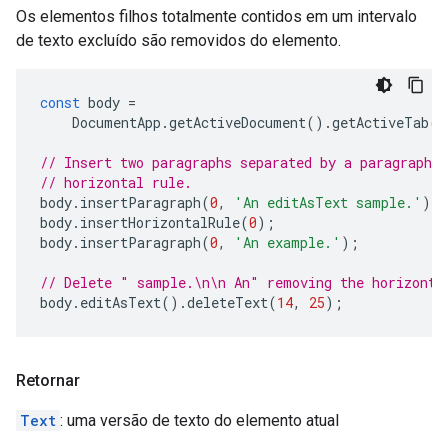
Os elementos filhos totalmente contidos em um intervalo
de texto excluído são removidos do elemento.
const
body
=
DocumentApp
.
getActiveDocument
().
getActiveTab
()
// Insert two paragraphs separated by a paragraph c
// horizontal rule.
body
.
insertParagraph
(
0
,
'An editAsText sample.'
);
body
.
insertHorizontalRule
(
0
);
body
.
insertParagraph
(
0
,
'An example.'
);
// Delete " sample.\n\n An" removing the horizonta
body
.
editAsText
().
deleteText
(
14
,
25
);
Retornar
Text
: uma versão de texto do elemento atual