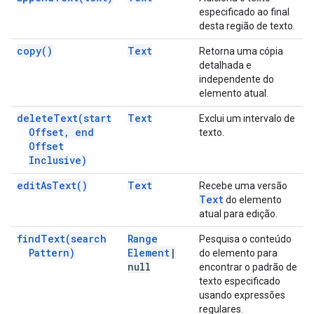
especificado ao final
desta região de texto.
copy(
)
Text
Retorna uma cópia
detalhada e
independente do
elemento atual.
delete
Text(
start
Text
Exclui um intervalo de
Offset
,
end
texto.
Offset
Inclusive)
edit
As
Text(
)
Text
Recebe uma versão
Text
do elemento
atual para edição.
find
Text(
search
Range
Pesquisa o conteúdo
Pattern)
Element
|
do elemento para
null
encontrar o padrão de
texto especificado
usando expressões
regulares.