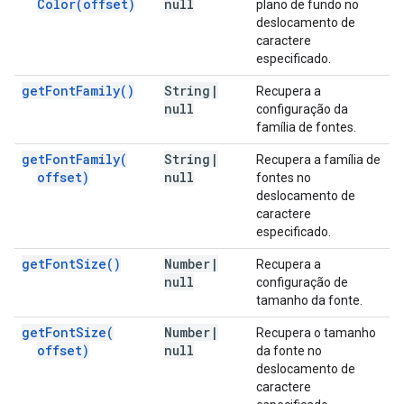
Color(
offset)
null
plano de fundo no
deslocamento de
caractere
especificado.
get
Font
Family(
)
String
|
Recupera a
null
configuração da
família de fontes.
get
Font
Family(
String
|
Recupera a família de
offset)
null
fontes no
deslocamento de
caractere
especificado.
get
Font
Size(
)
Number
|
Recupera a
null
configuração de
tamanho da fonte.
get
Font
Size(
Number
|
Recupera o tamanho
offset)
null
da fonte no
deslocamento de
caractere