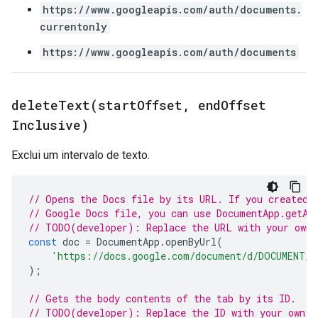
https://www.googleapis.com/auth/documents.
currentonly
https://www.googleapis.com/auth/documents
deleteText(
start
Offset
,
end
Offset
Inclusive)
Exclui um intervalo de texto.
// Opens the Docs file by its URL. If you created 
// Google Docs file, you can use DocumentApp.getAc
// TODO(developer): Replace the URL with your own.
const
doc
=
DocumentApp
.
openByUrl
(
'https://docs.google.com/document/d/DOCUMENT_I
);
// Gets the body contents of the tab by its ID.
// TODO(developer): Replace the ID with your own.