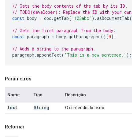
// Gets the body contents of the tab by its ID.
// TODO(developer): Replace the ID with your own.
const
body
=
doc
.
getTab
(
'123abc'
).
asDocumentTab
()
// Gets the first paragraph from the body.
const
paragraph
=
body
.
getParagraphs
()[
0
];
// Adds a string to the paragraph.
paragraph
.
appendText
(
'This is a new sentence.'
);
Parâmetros
Nome
Tipo
Descrição
text
String
O conteúdo do texto.
Retornar