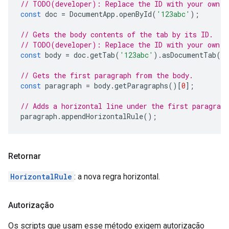
// TODO(developer): Replace the ID with your own.
const
doc
=
DocumentApp
.
openById
(
'123abc'
);
// Gets the body contents of the tab by its ID.
// TODO(developer): Replace the ID with your own.
const
body
=
doc
.
getTab
(
'123abc'
).
asDocumentTab
()
// Gets the first paragraph from the body.
const
paragraph
=
body
.
getParagraphs
()[
0
];
// Adds a horizontal line under the first paragraph
paragraph
.
appendHorizontalRule
();
Retornar
HorizontalRule
: a nova regra horizontal.
Autorização
Os scripts que usam esse método exigem autorização