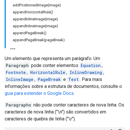
addPositionedImage(image)
appendHorizontalRule()
appendInlineImage(image)
appendInlineImage(image)
appendPageBreak()
appendPageBreak(pageBreak)
Um elemento que representa um parágrafo. Um
Paragraph
pode conter elementos
Equation
,
Footnote
,
HorizontalRule
,
InlineDrawing
,
InlineImage
,
PageBreak
e
Text
. Para mais
informações sobre a estrutura de documentos, consulte o
guia para estender o Google Docs
.
Paragraphs
não pode conter caracteres de nova linha. Os
caracteres de nova linha ("\n") são convertidos em
caracteres de quebra de linha ("\r").