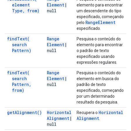
element
Element
|
elemento para encontrar
Type
,
from)
null
um descendente do tipo
especificado, começando
Range
Element
pelo
especificado.
find
Text(
Range
Pesquisa o conteúdo do
search
Element
|
elemento para encontrar
Pattern)
null
o padrão de texto
especificado usando
expressões regulares.
find
Text(
Range
Pesquisa o conteúdo do
search
Element
|
elemento em busca do
Pattern
,
null
padrão de texto
from)
especificado, começando
por um determinado
resultado da pesquisa.
get
Alignment(
)
Horizontal
Horizontal
Recupera o
Alignment
|
Alignment
.
null