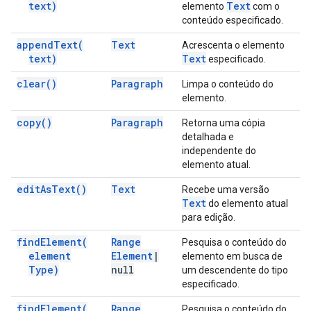
text)
Text
elemento
com o
conteúdo especificado.
append
Text(
Text
Acrescenta o elemento
text)
Text
especificado.
clear(
)
Paragraph
Limpa o conteúdo do
elemento.
copy(
)
Paragraph
Retorna uma cópia
detalhada e
independente do
elemento atual.
edit
As
Text(
)
Text
Recebe uma versão
Text
do elemento atual
para edição.
find
Element(
Range
Pesquisa o conteúdo do
element
Element
|
elemento em busca de
Type)
null
um descendente do tipo
especificado.
find
Element(
Range
Pesquisa o conteúdo do