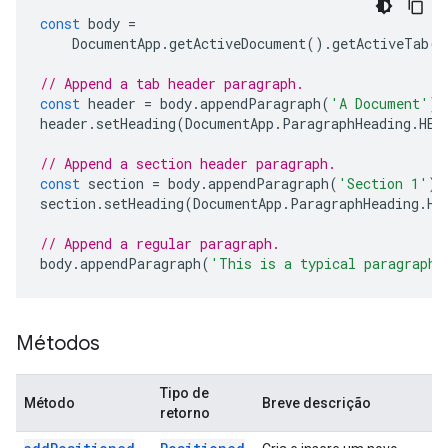
const
body
=
DocumentApp
.
getActiveDocument
().
getActiveTab
()
// Append a tab header paragraph.
const
header
=
body
.
appendParagraph
(
'A Document'
);
header
.
setHeading
(
DocumentApp
.
ParagraphHeading
.
HEA
// Append a section header paragraph.
const
section
=
body
.
appendParagraph
(
'Section 1'
);
section
.
setHeading
(
DocumentApp
.
ParagraphHeading
.
HE
// Append a regular paragraph.
body
.
appendParagraph
(
'This is a typical paragraph.
Métodos
Tipo de
Método
Breve descrição
retorno