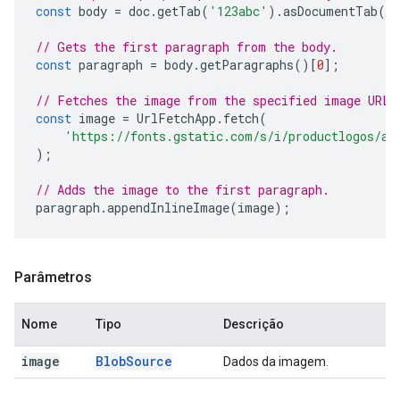
const
body
=
doc
.
getTab
(
'123abc'
).
asDocumentTab
()
// Gets the first paragraph from the body.
const
paragraph
=
body
.
getParagraphs
()[
0
];
// Fetches the image from the specified image URL.
const
image
=
UrlFetchApp
.
fetch
(
'https://fonts.gstatic.com/s/i/productlogos/ap
);
// Adds the image to the first paragraph.
paragraph
.
appendInlineImage
(
image
);
Parâmetros
Nome
Tipo
Descrição
image
Blob
Source
Dados da imagem.