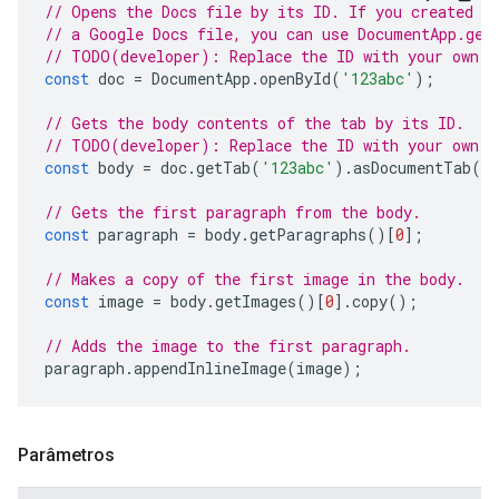
// Opens the Docs file by its ID. If you created y
// a Google Docs file, you can use DocumentApp.get
// TODO(developer): Replace the ID with your own.
const
doc
=
DocumentApp
.
openById
(
'123abc'
);
// Gets the body contents of the tab by its ID.
// TODO(developer): Replace the ID with your own.
const
body
=
doc
.
getTab
(
'123abc'
).
asDocumentTab
()
// Gets the first paragraph from the body.
const
paragraph
=
body
.
getParagraphs
()[
0
];
// Makes a copy of the first image in the body.
const
image
=
body
.
getImages
()[
0
].
copy
();
// Adds the image to the first paragraph.
paragraph
.
appendInlineImage
(
image
);
Parâmetros