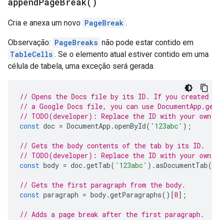
append
Page
Break(
)
Cria e anexa um novo
PageBreak
.
Observação:
PageBreaks
não pode estar contido em
TableCells
. Se o elemento atual estiver contido em uma
célula de tabela, uma exceção será gerada.
// Opens the Docs file by its ID. If you created y
// a Google Docs file, you can use DocumentApp.get
// TODO(developer): Replace the ID with your own.
const
doc
=
DocumentApp
.
openById
(
'123abc'
);
// Gets the body contents of the tab by its ID.
// TODO(developer): Replace the ID with your own.
const
body
=
doc
.
getTab
(
'123abc'
).
asDocumentTab
()
// Gets the first paragraph from the body.
const
paragraph
=
body
.
getParagraphs
()[
0
];
// Adds a page break after the first paragraph.