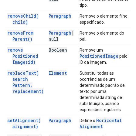
tipo.
remove
Child(
Paragraph
Remove o elemento filho
child)
especificado.
remove
From
Paragraph
|
Remove o elemento do
Parent(
)
null
pai.
remove
Boolean
Remove um
Positioned
Positioned
Image
pelo
Image(
id)
ID da imagem.
replace
Text(
Element
Substitui todas as
search
ocorrências de um
Pattern
,
determinado padrão de
replacement)
texto por uma
determinada string de
substituição, usando
expressões regulares.
set
Alignment(
Paragraph
Horizontal
Define o
alignment)
Alignment
.