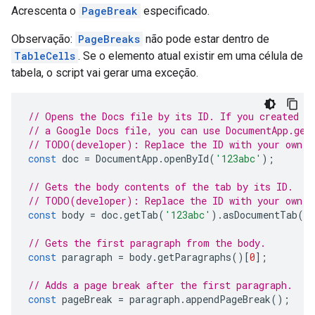
Acrescenta o
PageBreak
especificado.
Observação:
PageBreaks
não pode estar dentro de
TableCells
. Se o elemento atual existir em uma célula de
tabela, o script vai gerar uma exceção.
// Opens the Docs file by its ID. If you created y
// a Google Docs file, you can use DocumentApp.get
// TODO(developer): Replace the ID with your own.
const
doc
=
DocumentApp
.
openById
(
'123abc'
);
// Gets the body contents of the tab by its ID.
// TODO(developer): Replace the ID with your own.
const
body
=
doc
.
getTab
(
'123abc'
).
asDocumentTab
()
// Gets the first paragraph from the body.
const
paragraph
=
body
.
getParagraphs
()[
0
];
// Adds a page break after the first paragraph.
const
pageBreak
=
paragraph
.
appendPageBreak
();