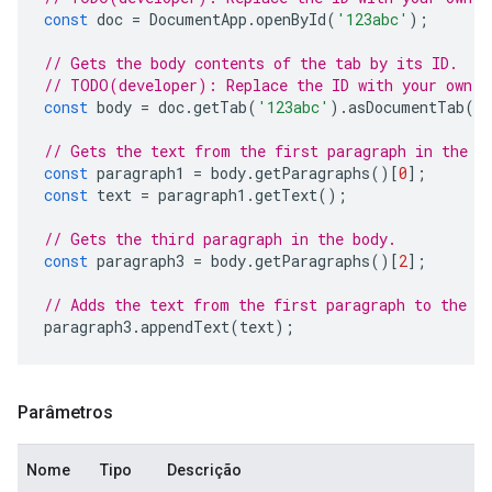
const
doc
=
DocumentApp
.
openById
(
'123abc'
);
// Gets the body contents of the tab by its ID.
// TODO(developer): Replace the ID with your own.
const
body
=
doc
.
getTab
(
'123abc'
).
asDocumentTab
()
// Gets the text from the first paragraph in the b
const
paragraph1
=
body
.
getParagraphs
()[
0
];
const
text
=
paragraph1
.
getText
();
// Gets the third paragraph in the body.
const
paragraph3
=
body
.
getParagraphs
()[
2
];
// Adds the text from the first paragraph to the t
paragraph3
.
appendText
(
text
);
Parâmetros
Nome
Tipo
Descrição