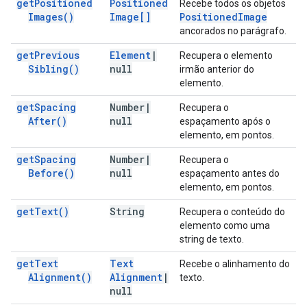
get
Positioned
Positioned
Recebe todos os objetos
Images(
)
Image[]
Positioned
Image
ancorados no parágrafo.
get
Previous
Element
|
Recupera o elemento
Sibling(
)
null
irmão anterior do
elemento.
get
Spacing
Number
|
Recupera o
After(
)
null
espaçamento após o
elemento, em pontos.
get
Spacing
Number
|
Recupera o
Before(
)
null
espaçamento antes do
elemento, em pontos.
get
Text(
)
String
Recupera o conteúdo do
elemento como uma
string de texto.
get
Text
Text
Recebe o alinhamento do
Alignment(
)
Alignment
|
texto.
null