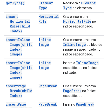
get
Type(
)
Element
Element
Recupera o
Type
Type
do elemento.
insert
Horizontal
Cria e insere um
Horizontal
Rule
Horizontal
Rule
no
Rule(
child
índice especificado.
Index)
insert
Inline
Inline
Cria e insere um novo
Image(
child
Image
Inline
Image
do blob de
Index
,
imagem especificado no
image)
índice especificado.
insert
Inline
Inline
Inline
Image
Insere o
Image(
child
Image
especificado no índice
Index
,
indicado.
image)
insert
Page
Page
Break
Cria e insere um novo
Break(
child
Page
Break
no índice
Index)
especificado.
insert
Page
Page
Break
Page
Break
Insere o