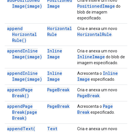
add
Positioned
Positioned
Cria e insere um novo
Image(
image)
Image
Positioned
Image
do
blob de imagem
especificado.
append
Horizontal
Cria e anexa um novo
Horizontal
Rule
Horizontal
Rule
.
Rule(
)
append
Inline
Inline
Cria e anexa um novo
Image(
image)
Image
Inline
Image
do blob de
imagem especificado.
append
Inline
Inline
Inline
Acrescenta o
Image(
image)
Image
Image
especificado.
append
Page
Page
Break
Cria e anexa um novo
Break(
)
Page
Break
.
append
Page
Page
Break
Page
Acrescenta o
Break(
page
Break
especificado.
Break)
append
Text(
Text
Cria e anexa um novo