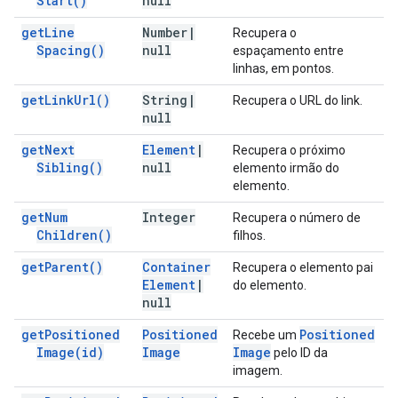
Start(
)
null
get
Line
Number
|
Recupera o
Spacing(
)
null
espaçamento entre
linhas, em pontos.
get
Link
Url(
)
String
|
Recupera o URL do link.
null
get
Next
Element
|
Recupera o próximo
Sibling(
)
null
elemento irmão do
elemento.
get
Num
Integer
Recupera o número de
Children(
)
filhos.
get
Parent(
)
Container
Recupera o elemento pai
Element
|
do elemento.
null
get
Positioned
Positioned
Positioned
Recebe um
Image(
id)
Image
Image
pelo ID da
imagem.