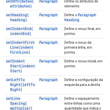
set
Attributes(
Paragraph
Define os atributos do
attributes)
elemento.
set
Heading(
Paragraph
Paragraph
Define o
heading)
Heading
.
set
Indent
End(
Paragraph
Define o recuo final, em
indent
End)
pontos.
set
Indent
First
Paragraph
Define o recuo da
Line(
indent
primeira linha, em
First
Line)
pontos.
set
Indent
Paragraph
Define o recuo inicial, em
Start(
indent
pontos.
Start)
set
Left
To
Paragraph
Define a configuração da
Right(
left
To
esquerda para a direita.
Right)
set
Line
Paragraph
Define o espaçamento
Spacing(
entre linhas como uma
multiplier)
quantidade que indica o