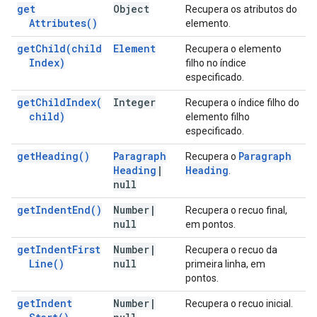
get
Object
Recupera os atributos do
Attributes(
)
elemento.
get
Child(
child
Element
Recupera o elemento
Index)
filho no índice
especificado.
get
Child
Index(
Integer
Recupera o índice filho do
child)
elemento filho
especificado.
get
Heading(
)
Paragraph
Paragraph
Recupera o
Heading
|
Heading
.
null
get
Indent
End(
)
Number
|
Recupera o recuo final,
null
em pontos.
get
Indent
First
Number
|
Recupera o recuo da
Line(
)
null
primeira linha, em
pontos.
get
Indent
Number
|
Recupera o recuo inicial.