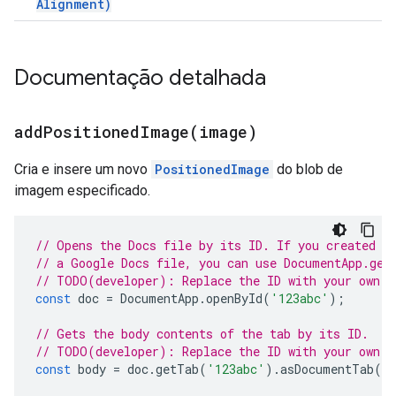
Alignment)
Documentação detalhada
addPositionedImage(
image)
Cria e insere um novo
PositionedImage
do blob de
imagem especificado.
// Opens the Docs file by its ID. If you created y
// a Google Docs file, you can use DocumentApp.get
// TODO(developer): Replace the ID with your own.
const
doc
=
DocumentApp
.
openById
(
'123abc'
);
// Gets the body contents of the tab by its ID.
// TODO(developer): Replace the ID with your own.
const
body
=
doc
.
getTab
(
'123abc'
).
asDocumentTab
()