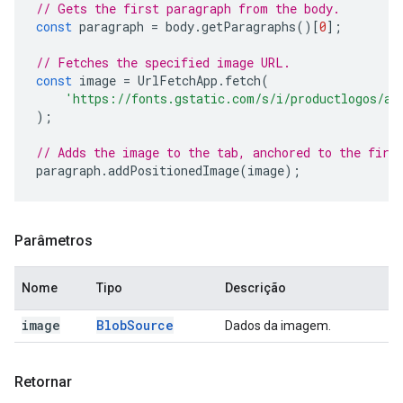
// Gets the first paragraph from the body.
const
paragraph
=
body
.
getParagraphs
()[
0
];
// Fetches the specified image URL.
const
image
=
UrlFetchApp
.
fetch
(
'https://fonts.gstatic.com/s/i/productlogos/ap
);
// Adds the image to the tab, anchored to the firs
paragraph
.
addPositionedImage
(
image
);
Parâmetros
Nome
Tipo
Descrição
image
Blob
Source
Dados da imagem.
Retornar