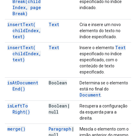
Break(
child
especificado no índice
Index
,
page
indicado.
Break)
insert
Text(
Text
Cria e insere um novo
child
Index
,
elemento do texto no
text)
índice especificado.
insert
Text(
Text
Text
Insere o elemento
child
Index
,
especificado no índice
text)
especificado, com o
conteúdo de texto
especificado.
is
At
Document
Boolean
Determina se o elemento
End(
)
está no final do
Document
.
is
Left
To
Boolean
|
Recupera a configuração
Right(
)
null
da esquerda para a
direita.
merge(
)
Paragraph
|
Mescla o elemento com o
null
irmão anterior do mesmo