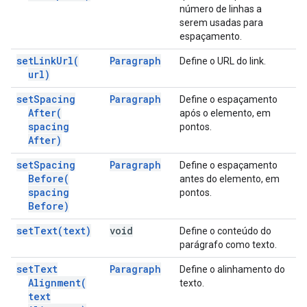
número de linhas a
serem usadas para
espaçamento.
set
Link
Url(
Paragraph
Define o URL do link.
url)
set
Spacing
Paragraph
Define o espaçamento
After(
após o elemento, em
spacing
pontos.
After)
set
Spacing
Paragraph
Define o espaçamento
Before(
antes do elemento, em
spacing
pontos.
Before)
set
Text(
text)
void
Define o conteúdo do
parágrafo como texto.
set
Text
Paragraph
Define o alinhamento do
Alignment(
texto.
text