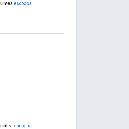
guintes
escopos
:
.
guintes
escopos
: