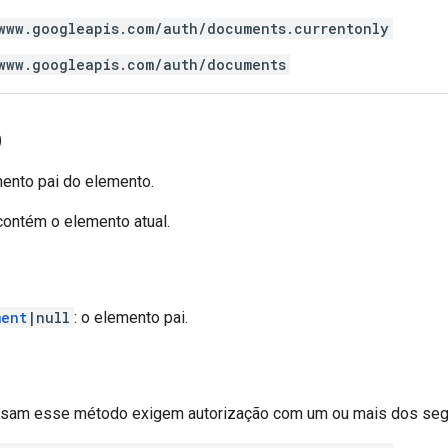
www.googleapis.com/auth/documents.currentonly
www.googleapis.com/auth/documents
)
ento pai do elemento.
contém o elemento atual.
ment
|null
: o elemento pai.
 usam esse método exigem autorização com um ou mais dos se