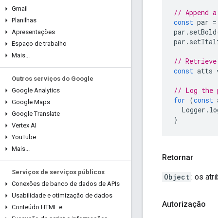
Gmail
// Append a
Planilhas
const
par
=
par
.
setBold
Apresentações
par
.
setItal
Espaço de trabalho
Mais
.
.
.
// Retrieve
const
atts
Outros serviços do Google
// Log the 
Google Analytics
for
(
const
Google Maps
Logger
.
lo
Google Translate
}
Vertex AI
You
Tube
Mais
.
.
.
Retornar
Serviços de serviços públicos
Object
: os at
Conexões de banco de dados de APIs
Usabilidade e otimização de dados
Autorização
Conteúdo HTML e