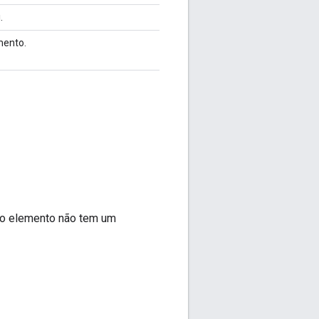
.
mento.
vo elemento não tem um