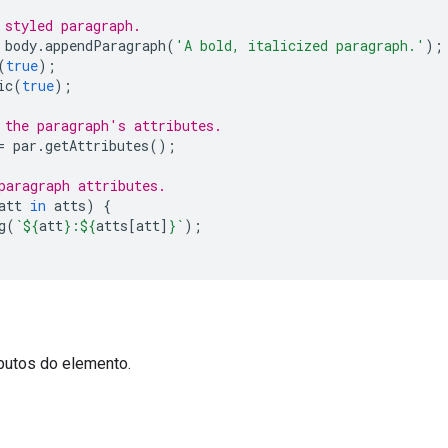
 styled paragraph.
body
.
appendParagraph
(
'A bold, italicized paragraph.'
);
(
true
);
ic
(
true
);
 the paragraph's attributes.
=
par
.
getAttributes
();
paragraph attributes.
att
in
atts
)
{
g
(
`
${
att
}
:
${
atts
[
att
]
}
`
);
ributos do elemento.