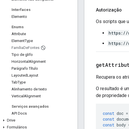
Autorização
Interfaces
Elemento
Os scripts que
Enums
https://
Attribute
Element
Type
https://
Família
De
Fontes
Tipo de glifo
Horizontal
Alignment
get
Attribu
Parágrafo Título
Layouted
Layout
Recupera os atr
Tab
Type
O resultado é u
Alinhamento de texto
de propriedade
Vertical
Alignment
Serviços avançados
const
doc
=
API Docs
const
docum
Drive
const
body
Formulários