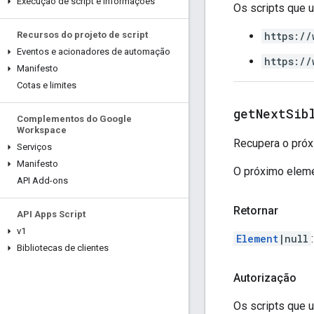
Execução de script e informações
Os scripts que
https://
Recursos do projeto de script
Eventos e acionadores de automação
https://
Manifesto
Cotas e limites
get
Next
Sib
Complementos do Google
Workspace
Recupera o próx
Serviços
Manifesto
O próximo eleme
API Add-ons
Retornar
API Apps Script
v1
Element
|null
Bibliotecas de clientes
Autorização
Os scripts que