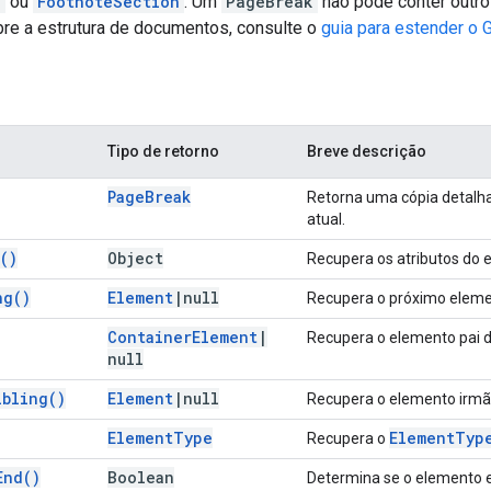
n
ou
FootnoteSection
. Um
PageBreak
não pode conter outro
re a estrutura de documentos, consulte o
guia para estender o
Tipo de retorno
Breve descrição
Page
Break
Retorna uma cópia detalh
atual.
(
)
Object
Recupera os atributos do 
ng(
)
Element
|
null
Recupera o próximo eleme
Container
Element
|
Recupera o elemento pai 
null
ibling(
)
Element
|
null
Recupera o elemento irmão
Element
Type
Element
Typ
Recupera o
End(
)
Boolean
Determina se o elemento e