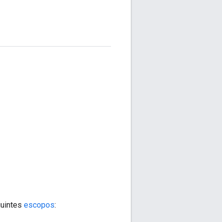
guintes
escopos
: