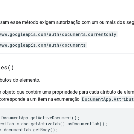
 usam esse método exigem autorização com um ou mais dos se
www.googleapis.com/auth/documents.currentonly
www.googleapis.com/auth/documents
tes(
)
ibutos do elemento.
m objeto que contém uma propriedade para cada atributo de ele
 corresponde a um item na enumeração
DocumentApp.Attribut
DocumentApp
.
getActiveDocument
();
entTab
=
doc
.
getActiveTab
().
asDocumentTab
();
=
documentTab
.
getBody
();