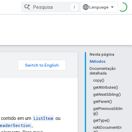
/
Nesta página
Métodos
Documentação
detalhada
copy()
getAttributes()
getNextSibling()
getParent()
getPreviousSiblin
g()
 contido em um
ListItem
ou
getType()
eaderSection
,
isAtDocumentEn