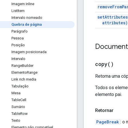
Imagem inline
remove
From
Pa
List
Item
set
Attributes
Intervalo nomeado
attributes)
Quebra de página
Parágrafo
Pessoa
Document
Posição
Imagem posicionada
Intervalo
copy(
)
Range
Builder
Elemento
Range
Retorna uma cóp
Link rich media
Tabulação
Todos os elemen
Mesa
elemento pai.
Table
Cell
Sumário
Retornar
Table
Row
Texto
PageBreak
: o 
Elemento não compatível