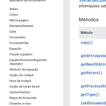
FooterSectio
Aplicativo de documentos
informações sob
Aulas
Corpo
Métodos
Marca-página
Elemento
Element
Date
Método
Documento
copy(
)
Document
Tab
Equação
Função Equation
get
Attributes
Equation
Function
Argument
get
Next
Sibli
Separator
Símbolo de equação
get
Parent(
)
Seção do rodapé
Nota de rodapé
get
Previous
S
Seção de notas de pé
Section
Section
get
Type(
)
Regra de horizontal
is
At
Document
Desenho in-line