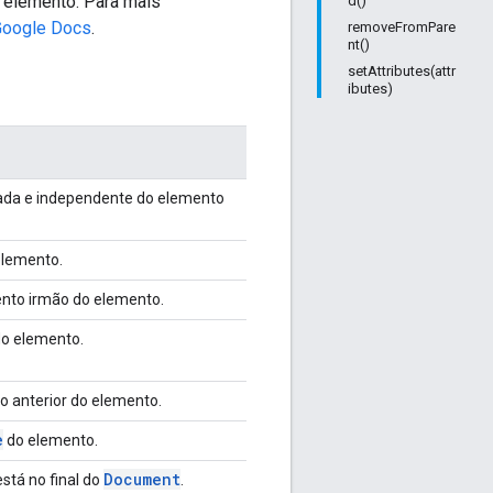
 elemento. Para mais
d()
 Google Docs
.
removeFromPare
nt()
setAttributes(attr
ibutes)
ada e independente do elemento
elemento.
nto irmão do elemento.
do elemento.
 anterior do elemento.
e
do elemento.
Document
stá no final do
.