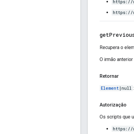
https://
https://
get
Previou
Recupera o elem
O irmão anterio
Retornar
Element
|null
Autorização
Os scripts que
https://