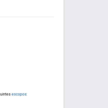
guintes
escopos
: