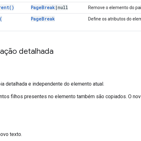
rent(
)
Page
Break
|
null
Remove o elemento do pai
(
Page
Break
Define os atributos do ele
ação detalhada
ia detalhada e independente do elemento atual.
tos filhos presentes no elemento também são copiados. O no
novo texto.