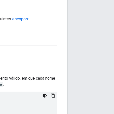
guintes
escopos
:
mento válido, em que cada nome
e
.