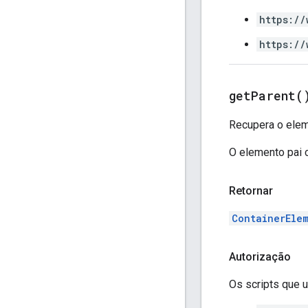
https://
https://
get
Parent(
Recupera o elem
O elemento pai 
Retornar
ContainerEle
Autorização
Os scripts que