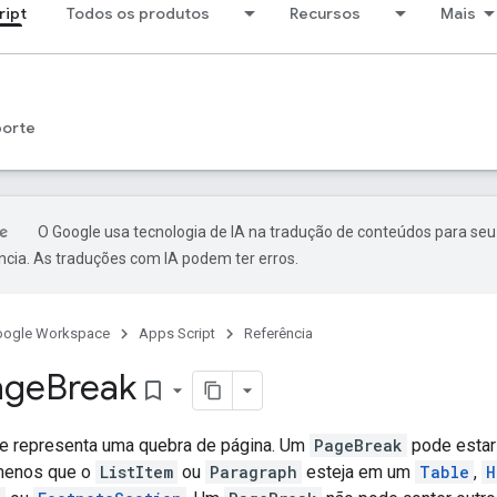
ript
Todos os produtos
Recursos
Mais
porte
O Google usa tecnologia de IA na tradução de conteúdos para seu
ncia. As traduções com IA podem ter erros.
oogle Workspace
Apps Script
Referência
age
Break
bookmark_border
e representa uma quebra de página. Um
PageBreak
pode estar
 menos que o
ListItem
ou
Paragraph
esteja em um
Table
,
H