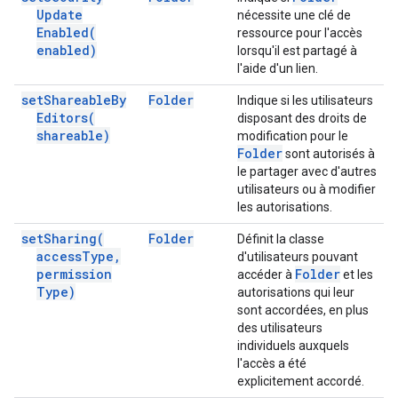
Update
nécessite une clé de
Enabled(
ressource pour l'accès
enabled)
lorsqu'il est partagé à
l'aide d'un lien.
set
Shareable
By
Folder
Indique si les utilisateurs
Editors(
disposant des droits de
shareable)
modification pour le
Folder
sont autorisés à
le partager avec d'autres
utilisateurs ou à modifier
les autorisations.
set
Sharing(
Folder
Définit la classe
access
Type
,
d'utilisateurs pouvant
permission
Folder
accéder à
et les
Type)
autorisations qui leur
sont accordées, en plus
des utilisateurs
individuels auxquels
l'accès a été
explicitement accordé.