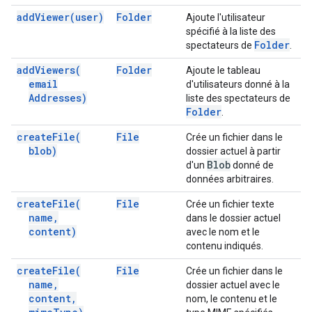
add
Viewer(
user)
Folder
Ajoute l'utilisateur
spécifié à la liste des
Folder
spectateurs de
.
add
Viewers(
Folder
Ajoute le tableau
email
d'utilisateurs donné à la
Addresses)
liste des spectateurs de
Folder
.
create
File(
File
Crée un fichier dans le
blob)
dossier actuel à partir
Blob
d'un
donné de
données arbitraires.
create
File(
File
Crée un fichier texte
name
,
dans le dossier actuel
content)
avec le nom et le
contenu indiqués.
create
File(
File
Crée un fichier dans le
name
,
dossier actuel avec le
content
,
nom, le contenu et le