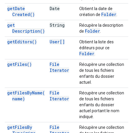
get
Date
Date
Obtient la date de
Created(
)
Folder
création de
.
get
String
Récupère la description
Description(
)
Folder
de
.
get
Editors(
)
User[]
Obtient la liste des
éditeurs pour ce
Folder
.
get
Files(
)
File
Récupère une collection
Iterator
de tous les fichiers
enfants du dossier
actuel.
get
Files
By
Name(
File
Récupère une collection
name)
Iterator
de tous les fichiers
enfants du dossier
actuel portant le nom
indiqué.
get
Files
By
File
Récupère une collection