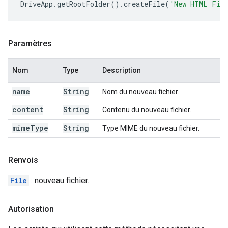
DriveApp
.
getRootFolder
().
createFile
(
'New HTML Fil
Paramètres
Nom
Type
Description
name
String
Nom du nouveau fichier.
content
String
Contenu du nouveau fichier.
mime
Type
String
Type MIME du nouveau fichier.
Renvois
File
: nouveau fichier.
Autorisation