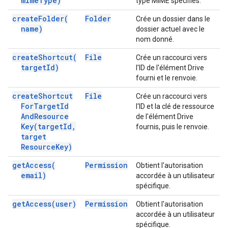
mime
Type)
type MIME spécifiés.
create
Folder(
Folder
Crée un dossier dans le
name)
dossier actuel avec le
nom donné.
create
Shortcut(
File
Crée un raccourci vers
target
Id)
l'ID de l'élément Drive
fourni et le renvoie.
create
Shortcut
File
Crée un raccourci vers
For
Target
Id
l'ID et la clé de ressource
And
Resource
de l'élément Drive
Key(
target
Id
,
fournis, puis le renvoie.
target
Resource
Key)
get
Access(
Permission
Obtient l'autorisation
email)
accordée à un utilisateur
spécifique.
get
Access(
user)
Permission
Obtient l'autorisation
accordée à un utilisateur
spécifique.