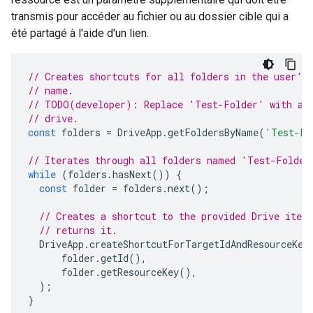
transmis pour accéder au fichier ou au dossier cible qui a
été partagé à l'aide d'un lien.
// Creates shortcuts for all folders in the user's
// name.
// TODO(developer): Replace 'Test-Folder' with a v
// drive.
const
folders
=
DriveApp
.
getFoldersByName
(
'Test-Fo
// Iterates through all folders named 'Test-Folder
while
(
folders
.
hasNext
())
{
const
folder
=
folders
.
next
();
// Creates a shortcut to the provided Drive item
// returns it.
DriveApp
.
createShortcutForTargetIdAndResourceKey
folder
.
getId
(),
folder
.
getResourceKey
(),
);
}