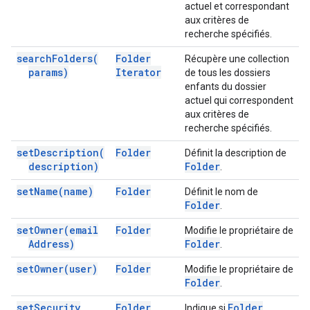
actuel et correspondant
aux critères de
recherche spécifiés.
search
Folders(
Folder
Récupère une collection
params)
Iterator
de tous les dossiers
enfants du dossier
actuel qui correspondent
aux critères de
recherche spécifiés.
set
Description(
Folder
Définit la description de
description)
Folder
.
set
Name(
name)
Folder
Définit le nom de
Folder
.
set
Owner(
email
Folder
Modifie le propriétaire de
Address)
Folder
.
set
Owner(
user)
Folder
Modifie le propriétaire de
Folder
.
set
Security
Folder
Folder
Indique si