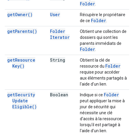
Folder
.
get
Owner(
)
User
Récupère le propriétaire
Folder
de ce
.
get
Parents(
)
Folder
Obtient une collection de
Iterator
dossiers qui sont les
parents immédiats de
Folder
.
get
Resource
String
Obtient la clé de
Key(
)
Folder
ressource du
requise pour accéder
aux éléments partagés à
l'aide d'un lien.
get
Security
Boolean
Folder
Indique si ce
Update
peut appliquer la mise à
Eligible(
)
jour de sécurité qui
nécessite une clé
d'accès à la ressource
lorsqu'il est partagé à
l'aide d'un lien.