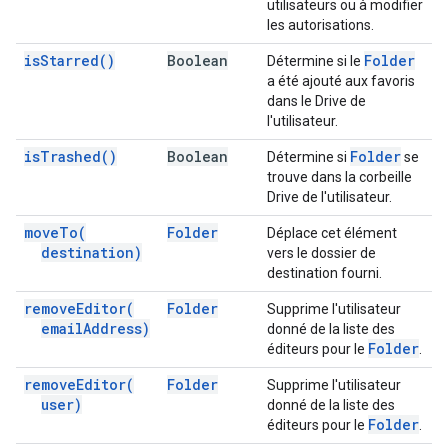
utilisateurs ou à modifier
les autorisations.
is
Starred(
)
Boolean
Folder
Détermine si le
a été ajouté aux favoris
dans le Drive de
l'utilisateur.
is
Trashed(
)
Boolean
Folder
Détermine si
se
trouve dans la corbeille
Drive de l'utilisateur.
move
To(
Folder
Déplace cet élément
destination)
vers le dossier de
destination fourni.
remove
Editor(
Folder
Supprime l'utilisateur
email
Address)
donné de la liste des
Folder
éditeurs pour le
.
remove
Editor(
Folder
Supprime l'utilisateur
user)
donné de la liste des
Folder
éditeurs pour le
.