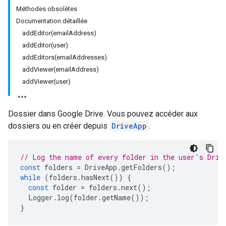
Méthodes obsolètes
Documentation détaillée
addEditor(emailAddress)
addEditor(user)
addEditors(emailAddresses)
addViewer(emailAddress)
addViewer(user)
Dossier dans Google Drive. Vous pouvez accéder aux
dossiers ou en créer depuis
DriveApp
.
// Log the name of every folder in the user's Driv
const
folders
=
DriveApp
.
getFolders
();
while
(
folders
.
hasNext
())
{
const
folder
=
folders
.
next
();
Logger
.
log
(
folder
.
getName
());
}