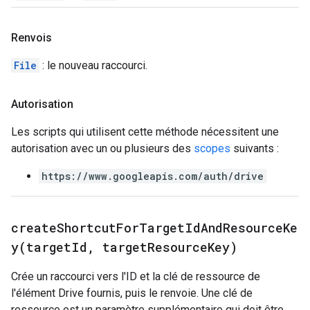
Renvois
File
: le nouveau raccourci.
Autorisation
Les scripts qui utilisent cette méthode nécessitent une
autorisation avec un ou plusieurs des
scopes
suivants :
https://www.googleapis.com/auth/drive
createShortcutForTargetIdAndResourceKe
y(
target
Id
,
target
Resource
Key)
Crée un raccourci vers l'ID et la clé de ressource de
l'élément Drive fournis, puis le renvoie. Une clé de
ressource est un paramètre supplémentaire qui doit être