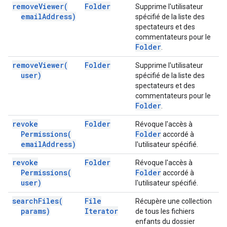
remove
Viewer(
Folder
Supprime l'utilisateur
email
Address)
spécifié de la liste des
spectateurs et des
commentateurs pour le
Folder
.
remove
Viewer(
Folder
Supprime l'utilisateur
user)
spécifié de la liste des
spectateurs et des
commentateurs pour le
Folder
.
revoke
Folder
Révoque l'accès à
Permissions(
Folder
accordé à
email
Address)
l'utilisateur spécifié.
revoke
Folder
Révoque l'accès à
Permissions(
Folder
accordé à
user)
l'utilisateur spécifié.
search
Files(
File
Récupère une collection
params)
Iterator
de tous les fichiers
enfants du dossier