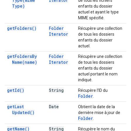
Type(
mime
Iterator
de tous les fichiers
Type)
enfants du dossier
actuel et ayant le type
MIME spécifié.
get
Folders(
)
Folder
Récupère une collection
Iterator
de tous les dossiers
enfants du dossier
actuel.
get
Folders
By
Folder
Récupère une collection
Name(
name)
Iterator
de tous les dossiers
enfants du dossier
actuel portant le nom
indiqué.
get
Id(
)
String
Récupère l'ID du
Folder
.
get
Last
Date
Obtient la date de la
Updated(
)
dernière mise à jour de
Folder
.
get
Name(
)
String
Récupère le nom du