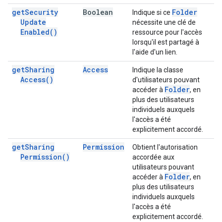
get
Security
Boolean
Folder
Indique si ce
Update
nécessite une clé de
Enabled(
)
ressource pour l'accès
lorsqu'il est partagé à
l'aide d'un lien.
get
Sharing
Access
Indique la classe
Access(
)
d'utilisateurs pouvant
Folder
accéder à
, en
plus des utilisateurs
individuels auxquels
l'accès a été
explicitement accordé.
get
Sharing
Permission
Obtient l'autorisation
Permission(
)
accordée aux
utilisateurs pouvant
Folder
accéder à
, en
plus des utilisateurs
individuels auxquels
l'accès a été
explicitement accordé.