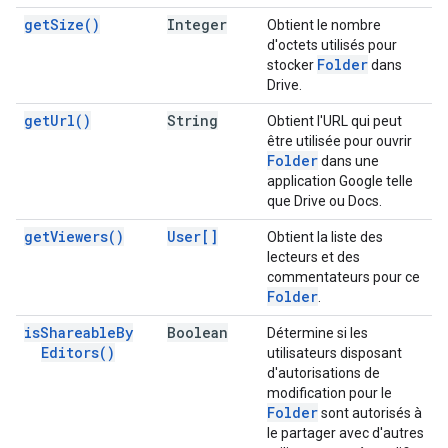
get
Size(
)
Integer
Obtient le nombre
d'octets utilisés pour
Folder
stocker
dans
Drive.
get
Url(
)
String
Obtient l'URL qui peut
être utilisée pour ouvrir
Folder
dans une
application Google telle
que Drive ou Docs.
get
Viewers(
)
User[]
Obtient la liste des
lecteurs et des
commentateurs pour ce
Folder
.
is
Shareable
By
Boolean
Détermine si les
Editors(
)
utilisateurs disposant
d'autorisations de
modification pour le
Folder
sont autorisés à
le partager avec d'autres