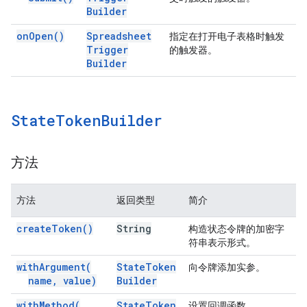
Builder
on
Open(
)
Spreadsheet
指定在打开电子表格时触发
Trigger
的触发器。
Builder
State
Token
Builder
方法
方法
返回类型
简介
create
Token(
)
String
构造状态令牌的加密字
符串表示形式。
with
Argument(
State
Token
向令牌添加实参。
name
,
value)
Builder
with
Method(
State
Token
设置回调函数。